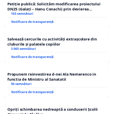
Petiție publică: Solicităm modificarea proiectului
DN25 (Galați – Hanu Conachi) prin devierea
traseului în afara localităților!
103 semnături
Notificare de transparență
Salvează cercurile cu activități extrașcolare din
cluburile și palatele copiilor
3 065 semnături
Notificare de transparență
Propunem reinvestirea d-nei Ala Nemerenco in
functia de Ministru al Sanatatii
56 semnături
Notificare de transparență
Opriți schimbarea nedreaptă a conducerii Școlii