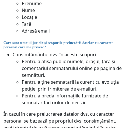
Prenume
Nume
Locație
Țară
Adresă email
Care sunt temeiul juridic și scopurile prelucrării datelor cu caracter
personal care mă privesc?
Consimțământul dvs. în aceste scopuri:
Pentru a afișa public numele, orașul, țara și
comentariul semnatarului online pe pagina de
semnături.
Pentru a ține semnatarii la curent cu evoluția
petiției prin trimiterea de e-mailuri.
Pentru a preda informațiile furnizate de
semnatar factorilor de decizie.
În cazul în care prelucrarea datelor dvs. cu caracter
personal se bazează pe propriul dvs. consimțământ,
aveți dreptul de a vă revoca consimțământul în orice