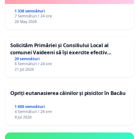
1 338 semnături
7 Semnături / 24 ore
26 May 2026
Solicităm Primăriei și Consiliului Local al
comunei Vaideeni să își exercite efectiv
atribuțiile legale și să reprezinte interesele
20 semnături
6 Semnături / 24 ore
cetățenilor în raport cu APAVIL S.A, operatorul
21 Jul 2026
serviciului de apă!
Opriți eutanasierea câinilor și pisicilor în Bacău
1 600 semnături
4 Semnături / 24 ore
9 Jul 2026