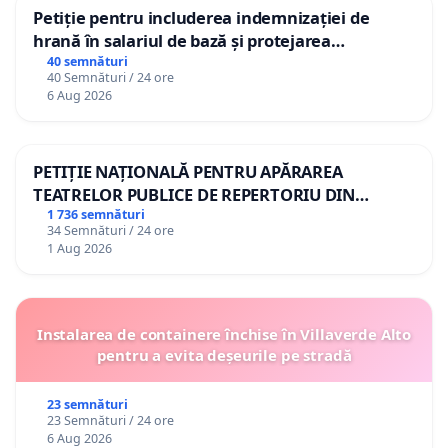
Petiție pentru includerea indemnizației de
hrană în salariul de bază și protejarea
gradațiilor de vechime pentru asistenții
40 semnături
40 Semnături / 24 ore
personali
6 Aug 2026
PETIȚIE NAȚIONALĂ PENTRU APĂRAREA
TEATRELOR PUBLICE DE REPERTORIU DIN
ROMÂNIA
1 736 semnături
34 Semnături / 24 ore
1 Aug 2026
Instalarea de containere închise în Villaverde Alto
pentru a evita deșeurile pe stradă
23 semnături
23 Semnături / 24 ore
6 Aug 2026