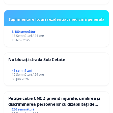
Suplimentare locuri rezidențiat medicină generală
3 480 semnături
13 Semnături / 24 ore
20 Nov 2025
Nu blocați strada Sub Cetate
41 semnături
12 Semnături / 24 ore
30 Jun 2026
Petiție către CNCD privind injuriile, umilirea și
discriminarea persoanelor cu dizabilități de
către utilizatorul TikTok „Gorici”
256 semnături