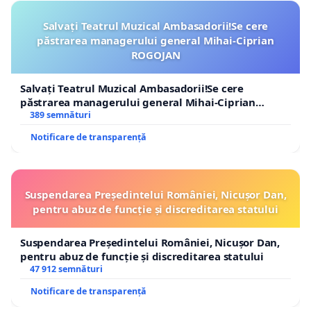
Salvați Teatrul Muzical Ambasadorii!Se cere
păstrarea managerului general Mihai-Ciprian
ROGOJAN
Salvați Teatrul Muzical Ambasadorii!Se cere
păstrarea managerului general Mihai-Ciprian
ROGOJAN
389 semnături
Notificare de transparență
Suspendarea Președintelui României, Nicușor Dan,
pentru abuz de funcție și discreditarea statului
Suspendarea Președintelui României, Nicușor Dan,
pentru abuz de funcție și discreditarea statului
47 912 semnături
Notificare de transparență