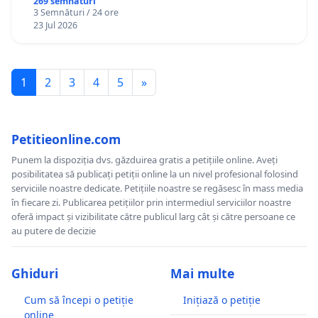
269 semnături
3 Semnături / 24 ore
23 Jul 2026
1
2
3
4
5
»
Petitieonline.com
Punem la dispoziția dvs. găzduirea gratis a petițiile online. Aveți
posibilitatea să publicați petiții online la un nivel profesional folosind
serviciile noastre dedicate. Petițiile noastre se regăsesc în mass media
în fiecare zi. Publicarea petițiilor prin intermediul serviciilor noastre
oferă impact și vizibilitate către publicul larg cât și către persoane ce
au putere de decizie
Ghiduri
Mai multe
Cum să începi o petiție
Inițiază o petiție
online