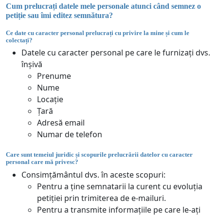
Cum prelucrați datele mele personale atunci când semnez o
petiție sau îmi editez semnătura?
Ce date cu caracter personal prelucrați cu privire la mine și cum le
colectați?
Datele cu caracter personal pe care le furnizați dvs.
înșivă
Prenume
Nume
Locație
Țară
Adresă email
Numar de telefon
Care sunt temeiul juridic și scopurile prelucrării datelor cu caracter
personal care mă privesc?
Consimțământul dvs. în aceste scopuri:
Pentru a ține semnatarii la curent cu evoluția
petiției prin trimiterea de e-mailuri.
Pentru a transmite informațiile pe care le-ați