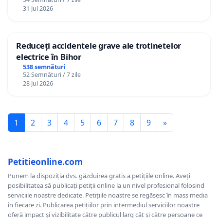
12 ani
31 Jul 2026
Reduceți accidentele grave ale trotinetelor
electrice în Bihor
538 semnături
52 Semnături / 7 zile
28 Jul 2026
1
2
3
4
5
6
7
8
9
»
Petitieonline.com
Punem la dispoziția dvs. găzduirea gratis a petițiile online. Aveți
posibilitatea să publicați petiții online la un nivel profesional folosind
serviciile noastre dedicate. Petițiile noastre se regăsesc în mass media
în fiecare zi. Publicarea petițiilor prin intermediul serviciilor noastre
oferă impact și vizibilitate către publicul larg cât și către persoane ce