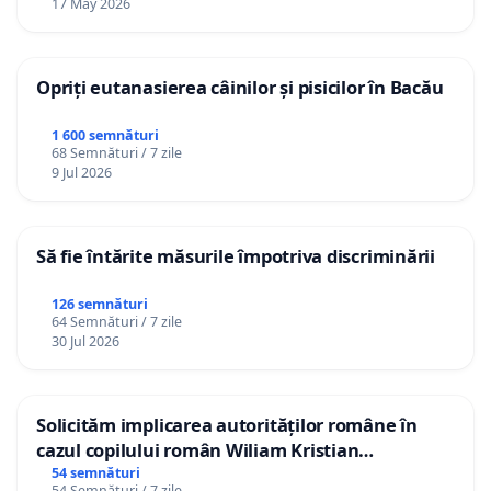
17 May 2026
Opriți eutanasierea câinilor și pisicilor în Bacău
1 600 semnături
68 Semnături / 7 zile
9 Jul 2026
Să fie întărite măsurile împotriva discriminării
126 semnături
64 Semnături / 7 zile
30 Jul 2026
Solicităm implicarea autorităților române în
cazul copilului român Wiliam Kristian
Gheorghe, aflat în plasament în Danemarca de
54 semnături
54 Semnături / 7 zile