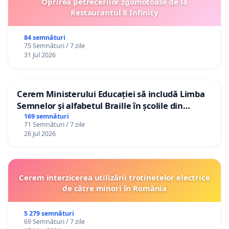
Oprirea petrecerilor zgomotoase de la
Restaurantul 8 Infinity
84 semnături
75 Semnături / 7 zile
31 Jul 2026
Cerem Ministerului Educației să includă Limba
Semnelor și alfabetul Braille în școlile din
Republica Moldova!
169 semnături
71 Semnături / 7 zile
26 Jul 2026
Cerem interzicerea utilizării trotinetelor electrice
de către minori în România
5 279 semnături
69 Semnături / 7 zile