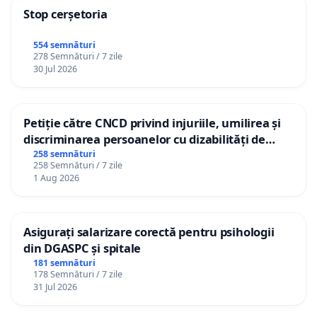
Stop cerșetoria
554 semnături
278 Semnături / 7 zile
30 Jul 2026
Petiție către CNCD privind injuriile, umilirea și
discriminarea persoanelor cu dizabilități de
către utilizatorul TikTok „Gorici”
258 semnături
258 Semnături / 7 zile
1 Aug 2026
Asigurați salarizare corectă pentru psihologii
din DGASPC și spitale
181 semnături
178 Semnături / 7 zile
31 Jul 2026