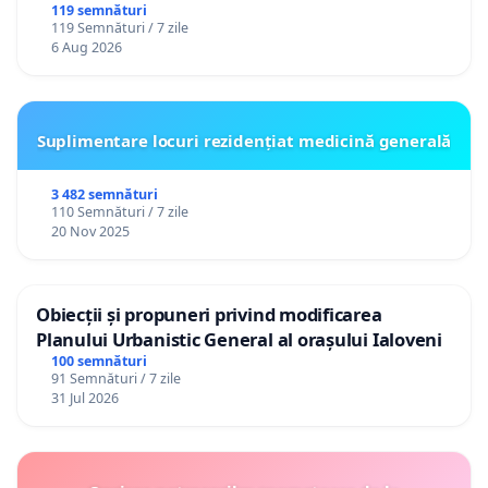
gradațiilor de vechime pentru asistenții
119 semnături
119 Semnături / 7 zile
personali
6 Aug 2026
Suplimentare locuri rezidențiat medicină generală
3 482 semnături
110 Semnături / 7 zile
20 Nov 2025
Obiecții și propuneri privind modificarea
Planului Urbanistic General al orașului Ialoveni
100 semnături
91 Semnături / 7 zile
31 Jul 2026