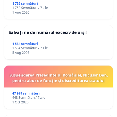
ROMÂNIA
1 752 semnături
1 752 Semnături / 7 zile
1 Aug 2026
Salvați-ne de numărul excesiv de urși!
1 534 semnături
1 534 Semnături / 7 zile
5 Aug 2026
Suspendarea Președintelui României, Nicușor Dan,
pentru abuz de funcție și discreditarea statului
47 999 semnături
443 Semnături / 7 zile
1 Oct 2025