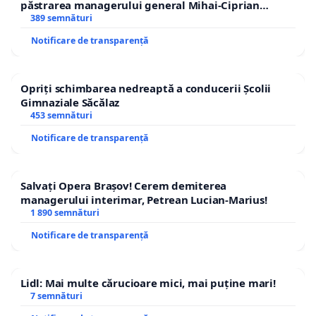
păstrarea managerului general Mihai-Ciprian
ROGOJAN
389 semnături
Notificare de transparență
Opriți schimbarea nedreaptă a conducerii Școlii
Gimnaziale Săcălaz
453 semnături
Notificare de transparență
Salvați Opera Brașov! Cerem demiterea
managerului interimar, Petrean Lucian-Marius!
1 890 semnături
Notificare de transparență
Lidl: Mai multe cărucioare mici, mai puține mari!
7 semnături