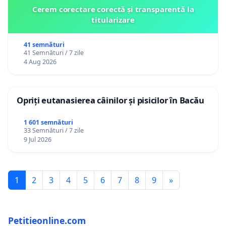
Cerem corectare corectă și transparentă la
titularizare
41 semnături
41 Semnături / 7 zile
4 Aug 2026
Opriți eutanasierea câinilor și pisicilor în Bacău
1 601 semnături
33 Semnături / 7 zile
9 Jul 2026
1
2
3
4
5
6
7
8
9
»
Petitieonline.com