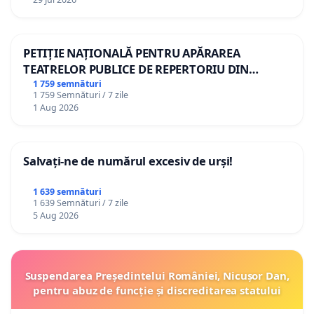
PETIȚIE NAȚIONALĂ PENTRU APĂRAREA
TEATRELOR PUBLICE DE REPERTORIU DIN
ROMÂNIA
1 759 semnături
1 759 Semnături / 7 zile
1 Aug 2026
Salvați-ne de numărul excesiv de urși!
1 639 semnături
1 639 Semnături / 7 zile
5 Aug 2026
Suspendarea Președintelui României, Nicușor Dan,
pentru abuz de funcție și discreditarea statului