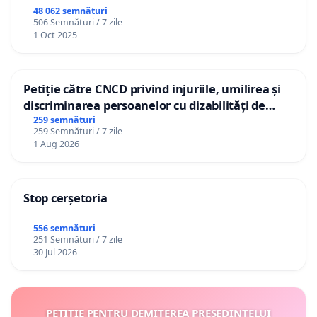
48 062 semnături
506 Semnături / 7 zile
1 Oct 2025
Petiție către CNCD privind injuriile, umilirea și
discriminarea persoanelor cu dizabilități de
către utilizatorul TikTok „Gorici”
259 semnături
259 Semnături / 7 zile
1 Aug 2026
Stop cerșetoria
556 semnături
251 Semnături / 7 zile
30 Jul 2026
PETIȚIE PENTRU DEMITEREA PREȘEDINTELUI