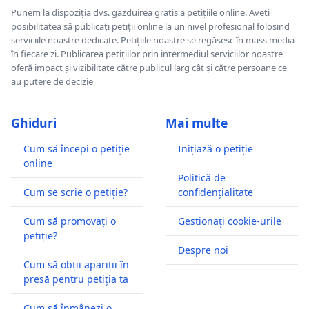
Punem la dispoziția dvs. găzduirea gratis a petițiile online. Aveți
posibilitatea să publicați petiții online la un nivel profesional folosind
serviciile noastre dedicate. Petițiile noastre se regăsesc în mass media
în fiecare zi. Publicarea petițiilor prin intermediul serviciilor noastre
oferă impact și vizibilitate către publicul larg cât și către persoane ce
au putere de decizie
Ghiduri
Mai multe
Cum să începi o petiție
Inițiază o petiție
online
Politică de
Cum se scrie o petiție?
confidențialitate
Cum să promovați o
Gestionați cookie-urile
petiție?
Despre noi
Cum să obții apariții în
presă pentru petiția ta
Cum să înmânezi o