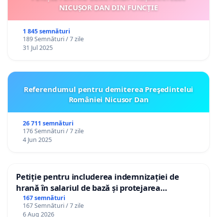
NICUȘOR DAN DIN FUNCȚIE
1 845 semnături
189 Semnături / 7 zile
31 Jul 2025
Referendumul pentru demiterea Preşedintelui
României Nicusor Dan
26 711 semnături
176 Semnături / 7 zile
4 Jun 2025
Petiție pentru includerea indemnizației de
hrană în salariul de bază și protejarea
gradațiilor de vechime pentru asistenții
167 semnături
167 Semnături / 7 zile
personali
6 Aug 2026