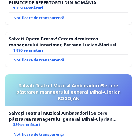
PUBLICE DE REPERTORIU DIN ROMÂNIA
1 759 semnături
Notificare de transparență
Salvați Opera Brașov! Cerem demiterea
managerului interimar, Petrean Lucian-Marius!
1 890 semnături
Notificare de transparență
Salvați Teatrul Muzical Ambasadorii!Se cere
păstrarea managerului general Mihai-Ciprian
ROGOJAN
Salvați Teatrul Muzical Ambasadorii!Se cere
păstrarea managerului general Mihai-Ciprian
ROGOJAN
389 semnături
Notificare de transparență