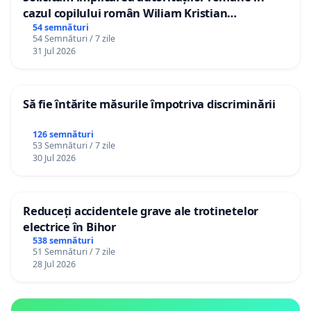
cazul copilului român Wiliam Kristian
Gheorghe, aflat în plasament în Danemarca de
54 semnături
54 Semnături / 7 zile
12 ani
31 Jul 2026
Să fie întărite măsurile împotriva discriminării
126 semnături
53 Semnături / 7 zile
30 Jul 2026
Reduceți accidentele grave ale trotinetelor
electrice în Bihor
538 semnături
51 Semnături / 7 zile
28 Jul 2026