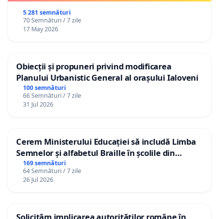
5 281 semnături
70 Semnături / 7 zile
17 May 2026
Obiecții și propuneri privind modificarea
Planului Urbanistic General al orașului Ialoveni
100 semnături
66 Semnături / 7 zile
31 Jul 2026
Cerem Ministerului Educației să includă Limba
Semnelor și alfabetul Braille în școlile din
Republica Moldova!
169 semnături
64 Semnături / 7 zile
26 Jul 2026
Solicităm implicarea autorităților române în