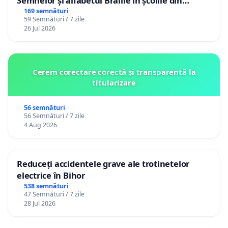
Semnelor și alfabetul Braille în școlile din
Republica Moldova!
169 semnături
59 Semnături / 7 zile
26 Jul 2026
Cerem corectare corectă și transparentă la
titularizare
56 semnături
56 Semnături / 7 zile
4 Aug 2026
Reduceți accidentele grave ale trotinetelor
electrice în Bihor
538 semnături
47 Semnături / 7 zile
28 Jul 2026