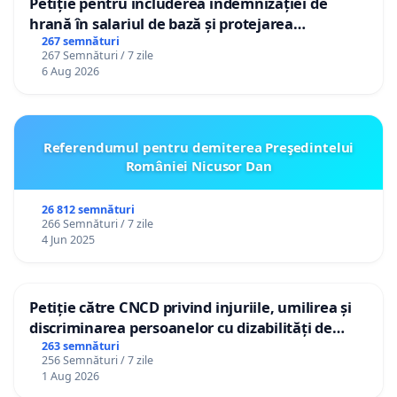
Petiție pentru includerea indemnizației de
hrană în salariul de bază și protejarea
gradațiilor de vechime pentru asistenții
267 semnături
267 Semnături / 7 zile
personali
6 Aug 2026
Referendumul pentru demiterea Preşedintelui
României Nicusor Dan
26 812 semnături
266 Semnături / 7 zile
4 Jun 2025
Petiție către CNCD privind injuriile, umilirea și
discriminarea persoanelor cu dizabilități de
către utilizatorul TikTok „Gorici”
263 semnături
256 Semnături / 7 zile
1 Aug 2026