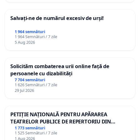
Salvați-ne de numărul excesiv de urși!
1 964 semnături
1 964 Semnături / 7 zile
5 Aug 2026
Solicităm combaterea urii online față de
persoanele cu dizabilități
7 704 semnături
1 626 Semnături / 7 zile
29 Jul 2026
PETIȚIE NAȚIONALĂ PENTRU APĂRAREA
TEATRELOR PUBLICE DE REPERTORIU DIN
ROMÂNIA
1 773 semnături
1 525 Semnături / 7 zile
1 Aug 2026