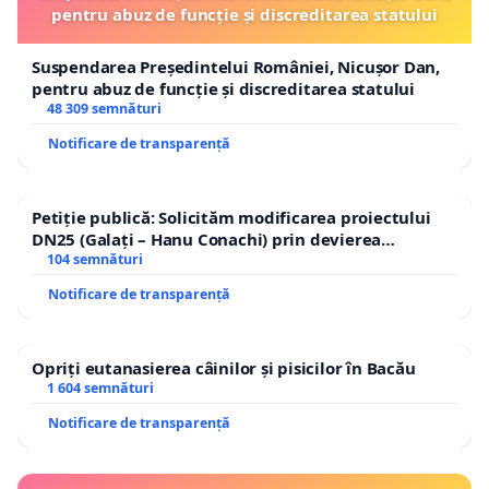
pentru abuz de funcție și discreditarea statului
Suspendarea Președintelui României, Nicușor Dan,
pentru abuz de funcție și discreditarea statului
48 309 semnături
Notificare de transparență
Petiție publică: Solicităm modificarea proiectului
DN25 (Galați – Hanu Conachi) prin devierea
traseului în afara localităților!
104 semnături
Notificare de transparență
Opriți eutanasierea câinilor și pisicilor în Bacău
1 604 semnături
Notificare de transparență