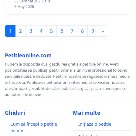
33 Semnături / 7 zile
7 May 2026
1
2
3
4
5
6
7
8
9
»
Petitieonline.com
Punem la dispoziția dvs. găzduirea gratis a petițiile online. Aveți
posibilitatea să publicați petiții online la un nivel profesional folosind
serviciile noastre dedicate. Petițiile noastre se regăsesc în mass media
în fiecare zi. Publicarea petițiilor prin intermediul serviciilor noastre
oferă impact și vizibilitate către publicul larg cât și către persoane ce
au putere de decizie
Ghiduri
Mai multe
Cum să începi o petiție
Inițiază o petiție
online