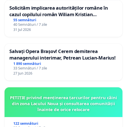
Solicităm implicarea autorităților române în
cazul copilului român Wiliam Kristian
Gheorghe, aflat în plasament în Danemarca de
55 semnături
40 Semnături / 7 zile
12 ani
31 Jul 2026
Salvați Opera Brașov! Cerem demiterea
managerului interimar, Petrean Lucian-Marius!
1 890 semnături
33 Semnături / 7 zile
27 Jun 2026
PETIȚIE privind menținerea țarcurilor pentru câini
din zona Lacului Noua și consultarea comunității
înainte de orice relocare
122 semnături