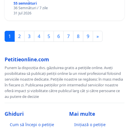
Gheorghe, aflat în plasament în Danemarca de
55 semnături
36 Semnături / 7 zile
12 ani
31 Jul 2026
1
2
3
4
5
6
7
8
9
»
Petitieonline.com
Punem la dispoziția dvs. găzduirea gratis a petițiile online. Aveți
posibilitatea să publicați petiții online la un nivel profesional folosind
serviciile noastre dedicate. Petițiile noastre se regăsesc în mass media
în fiecare zi. Publicarea petițiilor prin intermediul serviciilor noastre
oferă impact și vizibilitate către publicul larg cât și către persoane ce
au putere de decizie
Ghiduri
Mai multe
Cum să începi o petiție
Inițiază o petiție