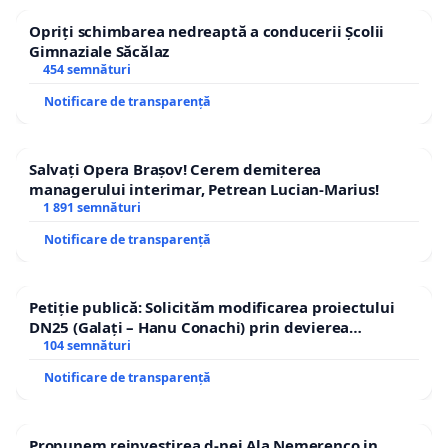
Opriți schimbarea nedreaptă a conducerii Școlii
Gimnaziale Săcălaz
454 semnături
Notificare de transparență
Salvați Opera Brașov! Cerem demiterea
managerului interimar, Petrean Lucian-Marius!
1 891 semnături
Notificare de transparență
Petiție publică: Solicităm modificarea proiectului
DN25 (Galați – Hanu Conachi) prin devierea
traseului în afara localităților!
104 semnături
Notificare de transparență
Propunem reinvestirea d-nei Ala Nemerenco in