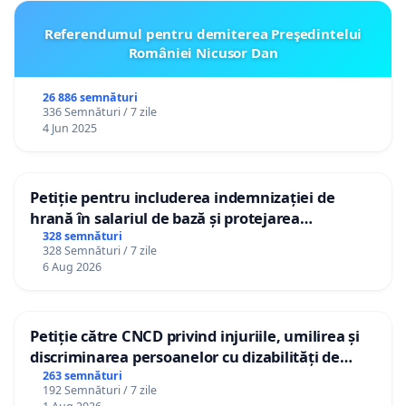
Referendumul pentru demiterea Preşedintelui
României Nicusor Dan
26 886 semnături
336 Semnături / 7 zile
4 Jun 2025
Petiție pentru includerea indemnizației de
hrană în salariul de bază și protejarea
gradațiilor de vechime pentru asistenții
328 semnături
328 Semnături / 7 zile
personali
6 Aug 2026
Petiție către CNCD privind injuriile, umilirea și
discriminarea persoanelor cu dizabilități de
către utilizatorul TikTok „Gorici”
263 semnături
192 Semnături / 7 zile