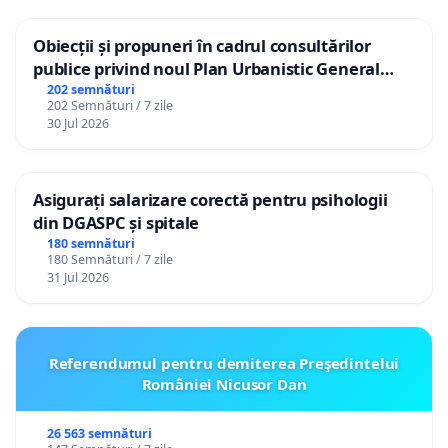
Obiecții și propuneri în cadrul consultărilor
publice privind noul Plan Urbanistic General
(PUG) Ialoveni
202 semnături
202 Semnături / 7 zile
30 Jul 2026
Asigurați salarizare corectă pentru psihologii
din DGASPC și spitale
180 semnături
180 Semnături / 7 zile
31 Jul 2026
Referendumul pentru demiterea Preşedintelui
României Nicusor Dan
26 563 semnături