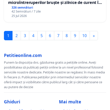
microîntreruperilor bruște și zilnice de curent în
Sâncraiu de Mureș și Nazna
326 semnături
42 Semnături / 7 zile
25 Jul 2026
1
2
3
4
5
6
7
8
9
10
»
Petitieonline.com
Punem la dispoziția dvs. găzduirea gratis a petițiile online. Aveți
posibilitatea să publicați petiții online la un nivel profesional folosind
serviciile noastre dedicate. Petițiile noastre se regăsesc în mass media
în fiecare zi. Publicarea petițiilor prin intermediul serviciilor noastre
oferă impact și vizibilitate către publicul larg cât și către persoane ce
au putere de decizie
Ghiduri
Mai multe