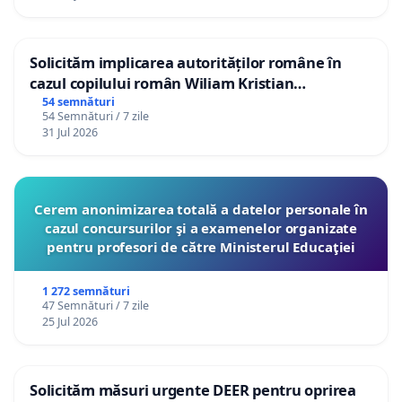
Solicităm implicarea autorităților române în
cazul copilului român Wiliam Kristian
Gheorghe, aflat în plasament în Danemarca de
54 semnături
54 Semnături / 7 zile
12 ani
31 Jul 2026
Cerem anonimizarea totală a datelor personale în
cazul concursurilor şi a examenelor organizate
pentru profesori de către Ministerul Educaţiei
1 272 semnături
47 Semnături / 7 zile
25 Jul 2026
Solicităm măsuri urgente DEER pentru oprirea