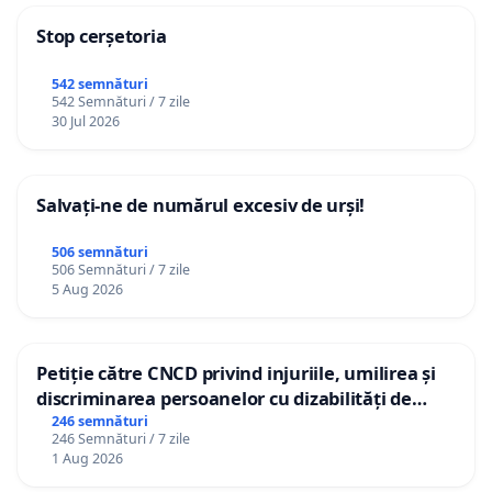
Stop cerșetoria
542 semnături
542 Semnături / 7 zile
30 Jul 2026
Salvați-ne de numărul excesiv de urși!
506 semnături
506 Semnături / 7 zile
5 Aug 2026
Petiție către CNCD privind injuriile, umilirea și
discriminarea persoanelor cu dizabilități de
către utilizatorul TikTok „Gorici”
246 semnături
246 Semnături / 7 zile
1 Aug 2026