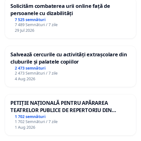
Solicităm combaterea urii online față de
persoanele cu dizabilități
7 525 semnături
7 489 Semnături / 7 zile
29 Jul 2026
Salvează cercurile cu activități extrașcolare din
cluburile și palatele copiilor
2 473 semnături
2 473 Semnături / 7 zile
4 Aug 2026
PETIȚIE NAȚIONALĂ PENTRU APĂRAREA
TEATRELOR PUBLICE DE REPERTORIU DIN
ROMÂNIA
1 702 semnături
1 702 Semnături / 7 zile
1 Aug 2026