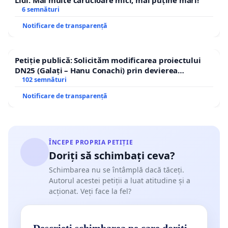
6 semnături
Notificare de transparență
Petiție publică: Solicităm modificarea proiectului
DN25 (Galați – Hanu Conachi) prin devierea
traseului în afara localităților!
102 semnături
Notificare de transparență
ÎNCEPE PROPRIA PETIȚIE
Doriți să schimbați ceva?
Schimbarea nu se întâmplă dacă tăceți.
Autorul acestei petiții a luat atitudine și a
acționat. Veți face la fel?
Descrieți schimbarea pe care doriți