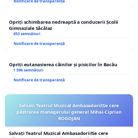
Notificare de transparență
Opriți schimbarea nedreaptă a conducerii Școlii
Gimnaziale Săcălaz
453 semnături
Notificare de transparență
Opriți eutanasierea câinilor și pisicilor în Bacău
1 596 semnături
Notificare de transparență
Salvați Teatrul Muzical Ambasadorii!Se cere
păstrarea managerului general Mihai-Ciprian
ROGOJAN
Salvați Teatrul Muzical Ambasadorii!Se cere