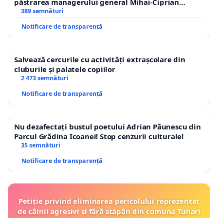
păstrarea managerului general Mihai-Ciprian
ROGOJAN
389 semnături
Notificare de transparență
Salvează cercurile cu activități extrașcolare din
cluburile și palatele copiilor
2 473 semnături
Notificare de transparență
Nu dezafectați bustul poetului Adrian Păunescu din
Parcul Grădina Icoanei! Stop cenzurii culturale!
35 semnături
Notificare de transparență
Petiție privind eliminarea pericolului reprezentat
de câinii agresivi și fără stăpân din comuna Tunari