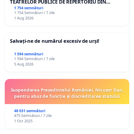
TEATRELOR PUBLICE DE REPERTORIU DIN
ROMÂNIA
1 754 semnături
1 754 Semnături / 7 zile
1 Aug 2026
Salvați-ne de numărul excesiv de urși!
1 594 semnături
1 594 Semnături / 7 zile
5 Aug 2026
Suspendarea Președintelui României, Nicușor Dan,
pentru abuz de funcție și discreditarea statului
48 031 semnături
475 Semnături / 7 zile
1 Oct 2025