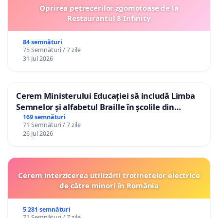
Oprirea petrecerilor zgomotoase de la
Restaurantul 8 Infinity
84 semnături
75 Semnături / 7 zile
31 Jul 2026
Cerem Ministerului Educației să includă Limba
Semnelor și alfabetul Braille în școlile din
Republica Moldova!
169 semnături
71 Semnături / 7 zile
26 Jul 2026
Cerem interzicerea utilizării trotinetelor electrice
de către minori în România
5 281 semnături
71 Semnături / 7 zile