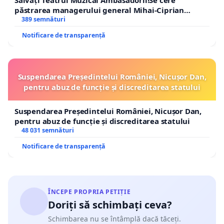
păstrarea managerului general Mihai-Ciprian
ROGOJAN
389 semnături
Notificare de transparență
Suspendarea Președintelui României, Nicușor Dan,
pentru abuz de funcție și discreditarea statului
Suspendarea Președintelui României, Nicușor Dan,
pentru abuz de funcție și discreditarea statului
48 031 semnături
Notificare de transparență
ÎNCEPE PROPRIA PETIȚIE
Doriți să schimbați ceva?
Schimbarea nu se întâmplă dacă tăceți.