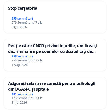
Stop cerșetoria
555 semnături
279 Semnături / 7 zile
30 Jul 2026
Petiție către CNCD privind injuriile, umilirea și
discriminarea persoanelor cu dizabilități de
către utilizatorul TikTok „Gorici”
258 semnături
258 Semnături / 7 zile
1 Aug 2026
Asigurați salarizare corectă pentru psihologii
din DGASPC și spitale
181 semnături
178 Semnături / 7 zile
31 Jul 2026