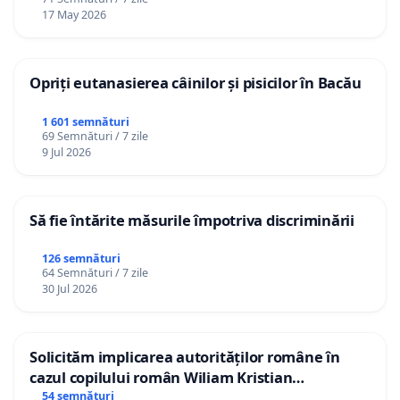
17 May 2026
Opriți eutanasierea câinilor și pisicilor în Bacău
1 601 semnături
69 Semnături / 7 zile
9 Jul 2026
Să fie întărite măsurile împotriva discriminării
126 semnături
64 Semnături / 7 zile
30 Jul 2026
Solicităm implicarea autorităților române în
cazul copilului român Wiliam Kristian
Gheorghe, aflat în plasament în Danemarca de
54 semnături