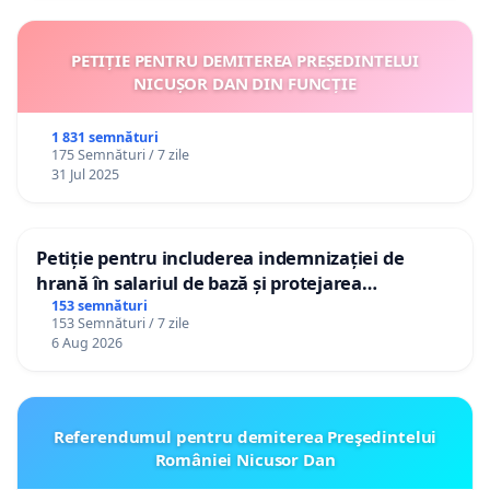
PETIȚIE PENTRU DEMITEREA PREȘEDINTELUI
NICUȘOR DAN DIN FUNCȚIE
1 831 semnături
175 Semnături / 7 zile
31 Jul 2025
Petiție pentru includerea indemnizației de
hrană în salariul de bază și protejarea
gradațiilor de vechime pentru asistenții
153 semnături
153 Semnături / 7 zile
personali
6 Aug 2026
Referendumul pentru demiterea Preşedintelui
României Nicusor Dan