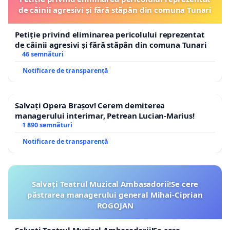
de câinii agresivi și fără stăpân din comuna Tunari
Petiție privind eliminarea pericolului reprezentat
de câinii agresivi și fără stăpân din comuna Tunari
46 semnături
Notificare de transparență
Salvați Opera Brașov! Cerem demiterea
managerului interimar, Petrean Lucian-Marius!
1 890 semnături
Notificare de transparență
Salvați Teatrul Muzical Ambasadorii!Se cere
păstrarea managerului general Mihai-Ciprian
ROGOJAN
Salvați Teatrul Muzical Ambasadorii!Se cere