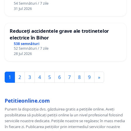
54 Semnături / 7 zile
12 ani
31 Jul 2026
Reduceți accidentele grave ale trotinetelor
electrice în Bihor
538 semnături
52 Semnături / 7 zile
28 Jul 2026
1
2
3
4
5
6
7
8
9
»
Petitieonline.com
Punem la dispoziția dvs. găzduirea gratis a petițiile online. Aveți
posibilitatea să publicați petiții online la un nivel profesional folosind
serviciile noastre dedicate. Petițiile noastre se regăsesc în mass media
în fiecare zi. Publicarea petițiilor prin intermediul serviciilor noastre