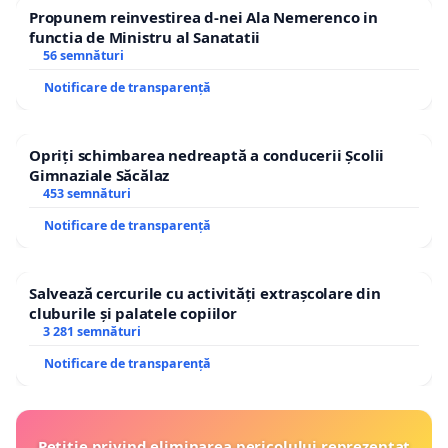
Propunem reinvestirea d-nei Ala Nemerenco in
functia de Ministru al Sanatatii
56 semnături
Notificare de transparență
Opriți schimbarea nedreaptă a conducerii Școlii
Gimnaziale Săcălaz
453 semnături
Notificare de transparență
Salvează cercurile cu activități extrașcolare din
cluburile și palatele copiilor
3 281 semnături
Notificare de transparență
Petiție privind eliminarea pericolului reprezentat