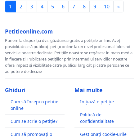
1
2
3
4
5
6
7
8
9
10
»
Petitieonline.com
Punem la dispoziția dvs. găzduirea gratis a petițiile online. Aveți
posibilitatea să publicați petiții online la un nivel profesional folosind
serviciile noastre dedicate. Petițiile noastre se regăsesc în mass media
în fiecare zi. Publicarea petițiilor prin intermediul serviciilor noastre
oferă impact și vizibilitate către publicul larg cât și către persoane ce
au putere de decizie
Ghiduri
Mai multe
Cum să începi o petiție
Inițiază o petiție
online
Politică de
Cum se scrie o petiție?
confidențialitate
Cum să promovați o
Gestionați cookie-urile