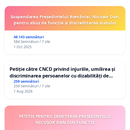
Suspendarea Președintelui României, Nicușor Dan,
pentru abuz de funcție și discreditarea statului
48 143 semnături
584 Semnături / 7 zile
1 Oct 2025
Petiție către CNCD privind injuriile, umilirea și
discriminarea persoanelor cu dizabilități de
către utilizatorul TikTok „Gorici”
259 semnături
259 Semnături / 7 zile
1 Aug 2026
PETIȚIE PENTRU DEMITEREA PREȘEDINTELUI
NICUȘOR DAN DIN FUNCȚIE