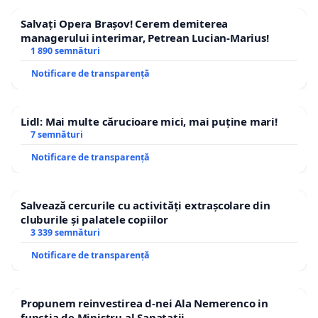
Salvați Opera Brașov! Cerem demiterea
managerului interimar, Petrean Lucian-Marius!
1 890 semnături
Notificare de transparență
Lidl: Mai multe cărucioare mici, mai puține mari!
7 semnături
Notificare de transparență
Salvează cercurile cu activități extrașcolare din
cluburile și palatele copiilor
3 339 semnături
Notificare de transparență
Propunem reinvestirea d-nei Ala Nemerenco in
functia de Ministru al Sanatatii