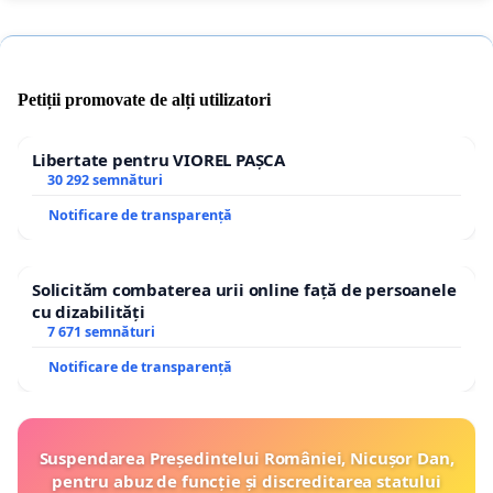
Petiții promovate de alți utilizatori
Libertate pentru VIOREL PAȘCA
30 292 semnături
Notificare de transparență
Solicităm combaterea urii online față de persoanele
cu dizabilități
7 671 semnături
Notificare de transparență
Suspendarea Președintelui României, Nicușor Dan,
pentru abuz de funcție și discreditarea statului