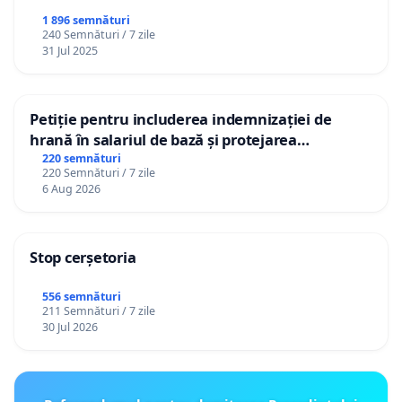
1 896 semnături
240 Semnături / 7 zile
31 Jul 2025
Petiție pentru includerea indemnizației de
hrană în salariul de bază și protejarea
gradațiilor de vechime pentru asistenții
220 semnături
220 Semnături / 7 zile
personali
6 Aug 2026
Stop cerșetoria
556 semnături
211 Semnături / 7 zile
30 Jul 2026