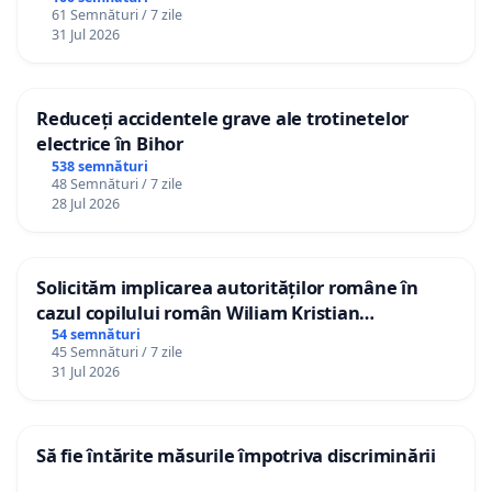
61 Semnături / 7 zile
31 Jul 2026
Reduceți accidentele grave ale trotinetelor
electrice în Bihor
538 semnături
48 Semnături / 7 zile
28 Jul 2026
Solicităm implicarea autorităților române în
cazul copilului român Wiliam Kristian
Gheorghe, aflat în plasament în Danemarca de
54 semnături
45 Semnături / 7 zile
12 ani
31 Jul 2026
Să fie întărite măsurile împotriva discriminării