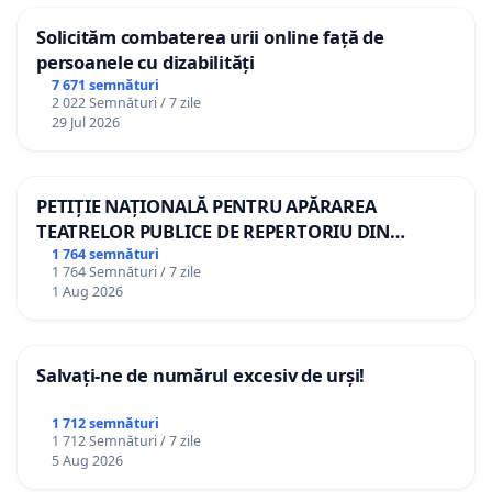
Solicităm combaterea urii online față de
persoanele cu dizabilități
7 671 semnături
2 022 Semnături / 7 zile
29 Jul 2026
PETIȚIE NAȚIONALĂ PENTRU APĂRAREA
TEATRELOR PUBLICE DE REPERTORIU DIN
ROMÂNIA
1 764 semnături
1 764 Semnături / 7 zile
1 Aug 2026
Salvați-ne de numărul excesiv de urși!
1 712 semnături
1 712 Semnături / 7 zile
5 Aug 2026