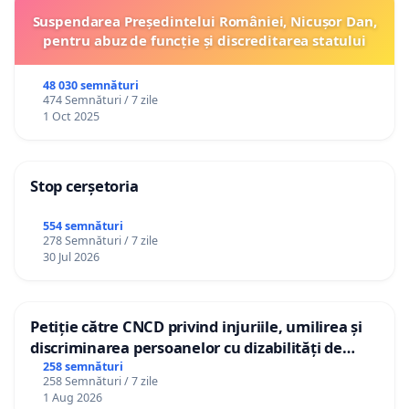
Suspendarea Președintelui României, Nicușor Dan,
pentru abuz de funcție și discreditarea statului
48 030 semnături
474 Semnături / 7 zile
1 Oct 2025
Stop cerșetoria
554 semnături
278 Semnături / 7 zile
30 Jul 2026
Petiție către CNCD privind injuriile, umilirea și
discriminarea persoanelor cu dizabilități de
către utilizatorul TikTok „Gorici”
258 semnături
258 Semnături / 7 zile
1 Aug 2026