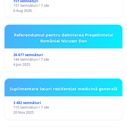
gradațiilor de vechime pentru asistenții
151 semnături
151 Semnături / 7 zile
personali
6 Aug 2026
Referendumul pentru demiterea Preşedintelui
României Nicusor Dan
26 677 semnături
144 Semnături / 7 zile
4 Jun 2025
Suplimentare locuri rezidențiat medicină generală
3 482 semnături
110 Semnături / 7 zile
20 Nov 2025