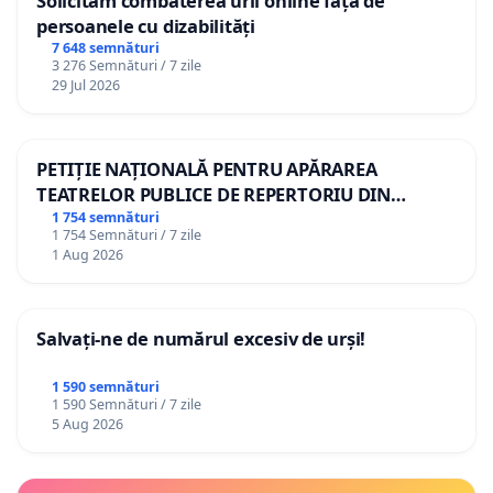
Solicităm combaterea urii online față de
persoanele cu dizabilități
7 648 semnături
3 276 Semnături / 7 zile
29 Jul 2026
PETIȚIE NAȚIONALĂ PENTRU APĂRAREA
TEATRELOR PUBLICE DE REPERTORIU DIN
ROMÂNIA
1 754 semnături
1 754 Semnături / 7 zile
1 Aug 2026
Salvați-ne de numărul excesiv de urși!
1 590 semnături
1 590 Semnături / 7 zile
5 Aug 2026