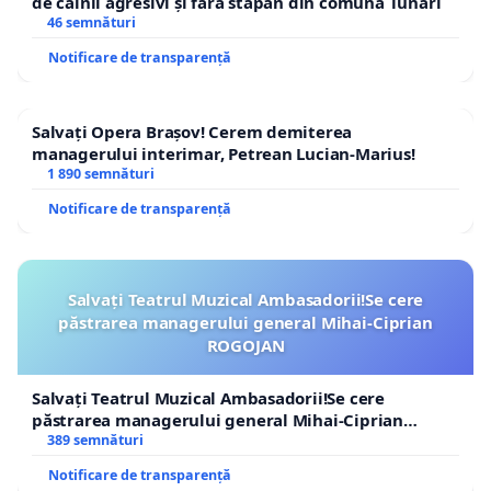
de câinii agresivi și fără stăpân din comuna Tunari
46 semnături
Notificare de transparență
Salvați Opera Brașov! Cerem demiterea
managerului interimar, Petrean Lucian-Marius!
1 890 semnături
Notificare de transparență
Salvați Teatrul Muzical Ambasadorii!Se cere
păstrarea managerului general Mihai-Ciprian
ROGOJAN
Salvați Teatrul Muzical Ambasadorii!Se cere
păstrarea managerului general Mihai-Ciprian
ROGOJAN
389 semnături
Notificare de transparență