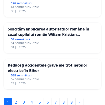
126 semnături
64 Semnături / 7 zile
30 Jul 2026
Solicităm implicarea autorităților române în
cazul copilului român Wiliam Kristian
Gheorghe, aflat în plasament în Danemarca de
54 semnături
54 Semnături / 7 zile
12 ani
31 Jul 2026
Reduceți accidentele grave ale trotinetelor
electrice în Bihor
538 semnături
52 Semnături / 7 zile
28 Jul 2026
1
2
3
4
5
6
7
8
9
»