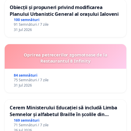
Obiecții și propuneri privind modificarea
Planului Urbanistic General al orașului Ialoveni
100 semnături
91 Semnături / 7 zile
31 Jul 2026
Oprirea petrecerilor zgomotoase de la
Restaurantul 8 Infinity
84 semnături
75 Semnături / 7 zile
31 Jul 2026
Cerem Ministerului Educației să includă Limba
Semnelor și alfabetul Braille în școlile din
Republica Moldova!
169 semnături
71 Semnături / 7 zile
26 Jul 2026