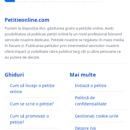
Petitieonline.com
Punem la dispoziția dvs. găzduirea gratis a petițiile online. Aveți
posibilitatea să publicați petiții online la un nivel profesional folosind
serviciile noastre dedicate. Petițiile noastre se regăsesc în mass media
în fiecare zi. Publicarea petițiilor prin intermediul serviciilor noastre
oferă impact și vizibilitate către publicul larg cât și către persoane ce
au putere de decizie
Ghiduri
Mai multe
Cum să începi o petiție
Inițiază o petiție
online
Politică de
Cum se scrie o petiție?
confidențialitate
Cum să promovați o
Gestionați cookie-urile
petiție?
Despre noi