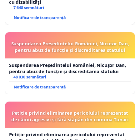
cu dizabilități
7 648 semnături
Notificare de transparență
Suspendarea Președintelui României, Nicușor Dan,
pentru abuz de funcție și discreditarea statului
Suspendarea Președintelui României, Nicușor Dan,
pentru abuz de funcție și discreditarea statului
48 030 semnături
Notificare de transparență
Petiție privind eliminarea pericolului reprezentat
de câinii agresivi și fără stăpân din comuna Tunari
Petiție privind eliminarea pericolului reprezentat