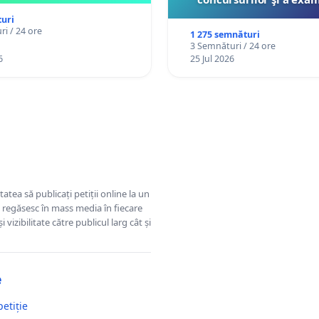
organizate pentru prof
uri
către Ministerul Educ
i / 24 ore
1 275 semnături
3 Semnături / 24 ore
6
25 Jul 2026
tatea să publicați petiții online la un
se regăsesc în mass media în fiecare
 vizibilitate către publicul larg cât și
e
petiție