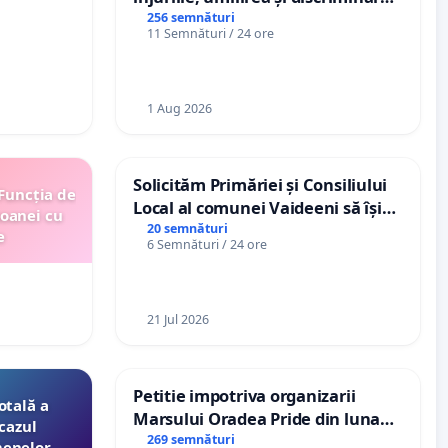
persoanelor cu dizabilități de
256 semnături
11 Semnături / 24 ore
către utilizatorul TikTok „Gorici”
1 Aug 2026
Solicităm Primăriei și Consiliului
 Funcția de
Local al comunei Vaideeni să își
soanei cu
exercite efectiv atribuțiile legale
20 semnături
e
6 Semnături / 24 ore
și să reprezinte interesele
cetățenilor în raport cu APAVIL
S.A, operatorul serviciului de apă!
21 Jul 2026
Petitie impotriva organizarii
otală a
Marsului Oradea Pride din luna
cazul
Iulie 2026
269 semnături
menelor