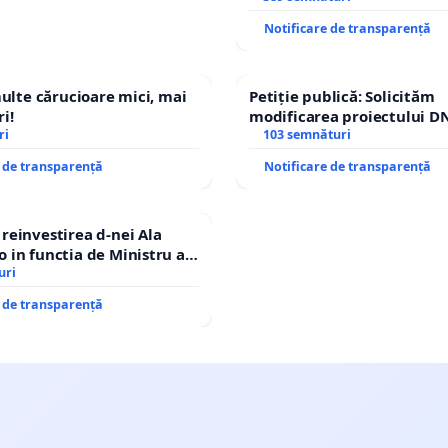
ROGOJAN
Notificare de transparență
multe cărucioare mici, mai
Petiție publică: Solicităm
i!
modificarea proiectului DN
ri
– Hanu Conachi) prin devi
103 semnături
traseului în afara localități
e de transparență
Notificare de transparență
einvestirea d-nei Ala
in functia de Ministru al
uri
e de transparență