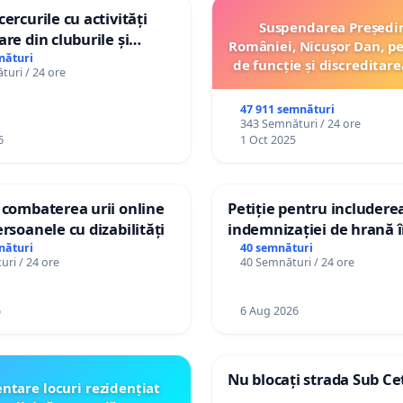
ercurile cu activități
Suspendarea Președi
are din cluburile și
României, Nicușor Dan, p
opiilor
nături
de funcție și discreditare
uri / 24 ore
47 911 semnături
343 Semnături / 24 ore
6
1 Oct 2025
 combaterea urii online
Petiție pentru includere
ersoanele cu dizabilități
indemnizației de hrană î
de bază și protejarea gra
nături
40 semnături
ri / 24 ore
40 Semnături / 24 ore
de vechime pentru asiste
personali
6
6 Aug 2026
Nu blocați strada Sub Ce
ntare locuri rezidențiat