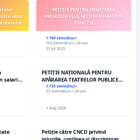
ntelui
PETIȚIE PENTRU DEMITEREA
entru abuz
PREȘEDINTELUI NICUȘOR DAN DIN
a statului
FUNCȚIE
1 769 semnături
103 Semnături / 24 ore
31 Jul 2025
a
PETIȚIE NAȚIONALĂ PENTRU
n salariul
APĂRAREA TEATRELOR PUBLICE
dațiilor
DE REPERTORIU DIN ROMÂNIA
1 735 semnături
33 Semnături / 24 ore
nții
1 Aug 2026
tate
Petiție către CNCD privind
injuriile, umilirea și discriminarea