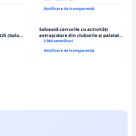
Notificare de transparență
Salvează cercurile cu activități
25 (Galați
extrașcolare din cluburile și palatele
erea
copiilor
3 064 semnături
lor!
Notificare de transparență