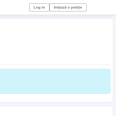
Log in
Inițiază o petiție