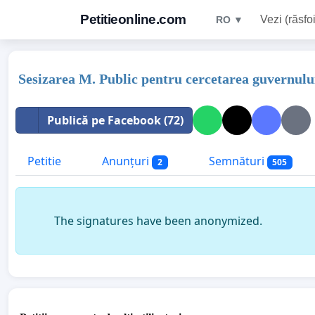
Petitieonline.com
Vezi (răsfoi
RO ▼
Sesizarea M. Public pentru cercetarea guvernulu
Publică pe Facebook (72)
Petitie
Anunțuri
Semnături
2
505
The signatures have been anonymized.