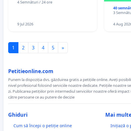
4 Semnături / 24 ore
40 semnăt
3 Semnătur
9 Jul 2026
4 Aug 202
1
2
3
4
5
»
Petitieonline.com
Punem la dispoziția dvs. găzduirea gratis a petițiile online. Aveți posibili
nivel profesional folosind serviciile noastre dedicate. Petițiile noastre 
zi. Publicarea petițiilor prin intermediul serviciilor noastre oferă impact și
către persoane ce au putere de decizie
Ghiduri
Mai mult
Cum să începi o petiție online
Inițiază o 