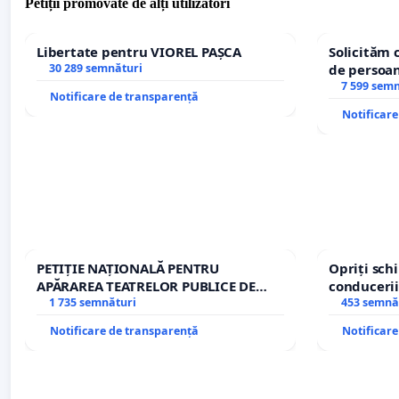
Petiții promovate de alți utilizatori
Libertate pentru VIOREL PAȘCA
Solicităm 
30 289 semnături
de persoan
7 599 sem
Notificare de transparență
Notificar
PETIȚIE NAȚIONALĂ PENTRU
Opriți sc
APĂRAREA TEATRELOR PUBLICE DE
conducerii
REPERTORIU DIN ROMÂNIA
1 735 semnături
453 semnă
Notificare de transparență
Notificar