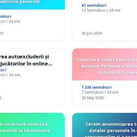
edicină generală
41 semnături
12 Semnături / 24 ore
nături
ri / 24 ore
25
30 Jun 2026
ea autoexcluderii și
Salarizare corecta pentru
jucătorilor în online
Asistent Personal al per
uri
dizabilități grav
ri / 24 ore
1 338 semnături
7 Semnături / 24 ore
6
26 May 2026
 corectare corectă și
Cerem anonimizarea t
parentă la titularizare
datelor personale în 
concursurilor şi a exa