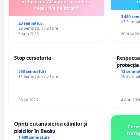
Villaverde Alto pentru a evita
m
deșeurile pe stradă
3 480 sem
13 Semnătu
23 semnături
23 Semnături / 24 ore
6 Aug 2026
20 Nov 20
Stop cerșetoria
Respectar
protecția 
casino
553 semnături
13 semnăt
11 Semnături / 24 ore
10 Semnătu
30 Jul 2026
4 Aug 202
Opriți eutanasierea câinilor și
Cerem
pisicilor în Bacău
trans
1 600 semnături