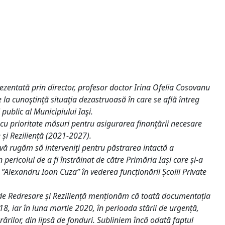
zentată prin director, profesor doctor Irina Ofelia Cosovanu
la cunoştinţă situaţia dezastruoasă în care se află întreg
public al Municipiului Iaşi.
 cu prioritate măsuri pentru asigurarea finanţării necesare
 și Reziliență (2021-2027).
ă rugăm să interveniţi pentru păstrarea intactă a
pericolul de a fi înstrăinat de către Primăria Iași care și-a
 ”Alexandru Ioan Cuza” în vederea funcționării Școlii Private
al de Redresare și Reziliență menționăm că toată documentația
18, iar în luna martie 2020, în perioada stării de urgență,
crărilor, din lipsă de fonduri. Subliniem încă odată faptul