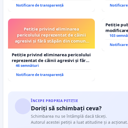
Notificare de transparență
Notificar
Petiție pub
Petiție privind eliminarea
modificare
pericolului reprezentat de câinii
– Hanu Con
103 semnă
agresivi și fără stăpân din comuna
traseului î
Notificar
Tunari
Petiție privind eliminarea pericolului
reprezentat de câinii agresivi și fără
stăpân din comuna Tunari
46 semnături
Notificare de transparență
ÎNCEPE PROPRIA PETIȚIE
Doriți să schimbați ceva?
Schimbarea nu se întâmplă dacă tăceți.
Autorul acestei petiții a luat atitudine și a acționat.