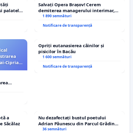
tăți
Salvați Opera Brașov! Cerem
și palatele
demiterea managerului interimar,
Petrean Lucian-Marius!
1 890 semnături
Notificare de transparență
Opriți eutanasierea câinilor și
ical
pisicilor în Bacău
strarea
1 600 semnături
ai-Ciprian
Notificare de transparență
area
i-Ciprian
tă a
Nu dezafectați bustul poetului
le Săcălaz
Adrian Păunescu din Parcul Grădina
Icoanei! Stop cenzurii culturale!
36 semnături