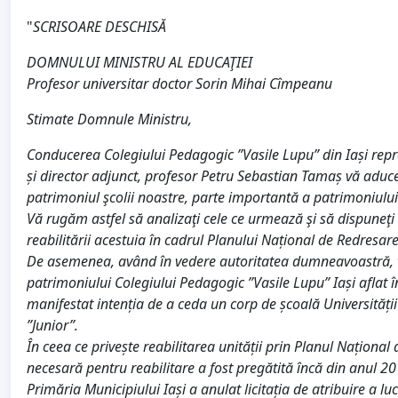
"
SCRISOARE DESCHISĂ
DOMNULUI MINISTRU AL EDUCAŢIEI
Profesor universitar doctor Sorin Mihai Cîmpeanu
Stimate Domnule Ministru,
Conducerea Colegiului Pedagogic ”Vasile Lupu” din Iași repre
și director adjunct, profesor Petru Sebastian Tamaș vă aduce 
patrimoniul şcolii noastre, parte importantă a patrimoniului 
Vă rugăm astfel să analizaţi cele ce urmează şi să dispuneţi
reabilitării acestuia în cadrul Planului Național de Redresare
De asemenea, având în vedere autoritatea dumneavoastră, v
patrimoniului Colegiului Pedagogic ”Vasile Lupu” Iași aflat în 
manifestat intenția de a ceda un corp de școală Universității
”Junior”.
În ceea ce privește reabilitarea unității prin Planul Națion
necesară pentru reabilitare a fost pregătită încă din anul 20
Primăria Municipiului Iași a anulat licitația de atribuire a lu