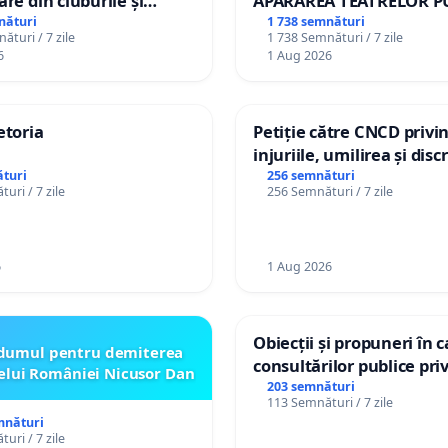
are din cluburile și
APĂRAREA TEATRELOR P
opiilor
DE REPERTORIU DIN RO
nături
1 738 semnături
ături / 7 zile
1 738 Semnături / 7 zile
6
1 Aug 2026
etoria
Petiție către CNCD privi
injuriile, umilirea și dis
persoanelor cu dizabilită
turi
256 semnături
uri / 7 zile
256 Semnături / 7 zile
către utilizatorul TikTok 
6
1 Aug 2026
Obiecții și propuneri în 
dumul pentru demiterea
consultărilor publice pri
elui României Nicusor Dan
Plan Urbanistic General 
203 semnături
113 Semnături / 7 zile
Ialoveni
mnături
uri / 7 zile