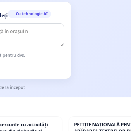
Cu tehnologie AI
deți
dă pentru dvs.
de la început
ercurile cu activități
PETIȚIE NAȚIONALĂ PE