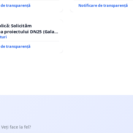
e de transparență
Notificare de transparență
lică: Solicităm
a proiectului DN25 (Galați
achi) prin devierea
turi
n afara localităților!
e de transparență
 Veți face la fel?