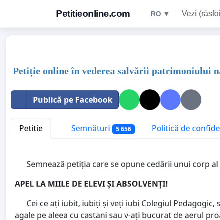
Petitieonline.com
Vezi (răsfoi
RO ▼
Petiție online în vederea salvării patrimoniului 
Publică pe Facebook
Petitie
Semnături
Politică de confide
5 656
Semnează petiția care se opune cedării unui corp al C
APEL LA MIILE DE ELEVI ȘI ABSOLVENȚI!
Cei ce ați iubit, iubiți și veți iubi Colegiul Pedagogic,
agale pe aleea cu castani sau v-ați bucurat de aerul proa