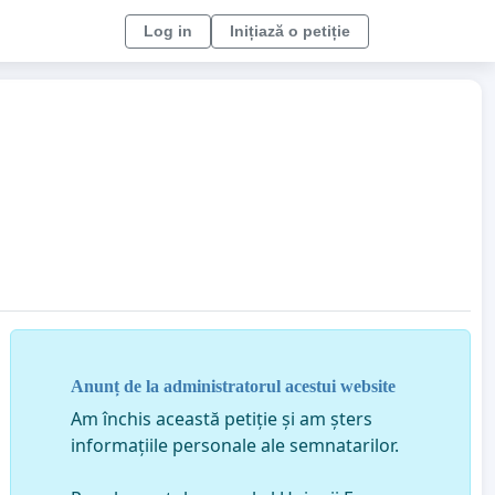
Log in
Inițiază o petiție
Anunț de la administratorul acestui website
Am închis această petiție și am șters
informațiile personale ale semnatarilor.