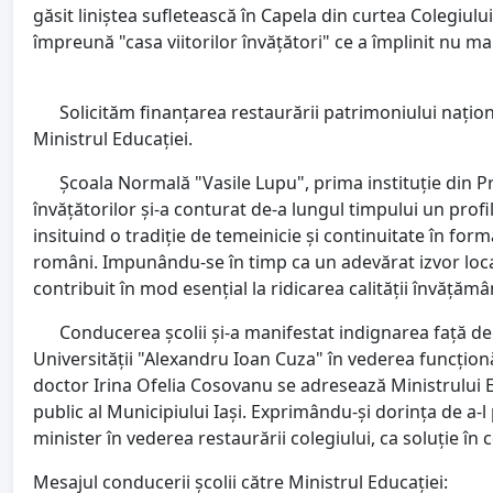
găsit liniștea sufletească în Capela din curtea Colegiulu
împreună "casa viitorilor învățători" ce a împlinit nu ma
Solicităm finanțarea restaurării patrimoniului național
Ministrul Educației.
Școala Normală "Vasile Lupu", prima instituție din P
învățătorilor și-a conturat de-a lungul timpului un profil 
insituind o tradiție de temeinicie și continuitate în for
români. Impunându-se în timp ca un adevărat izvor local 
contribuit în mod esențial la ridicarea calității învățămâ
Conducerea școlii și-a manifestat indignarea față de i
Universității "Alexandru Ioan Cuza" în vederea funcționă
doctor Irina Ofelia Cosovanu se adresează Ministrului Ed
public al Municipiului Iași. Exprimându-și dorința de a-
minister în vederea restaurării colegiului, ca soluție în 
Mesajul conducerii școlii către Ministrul Educației: