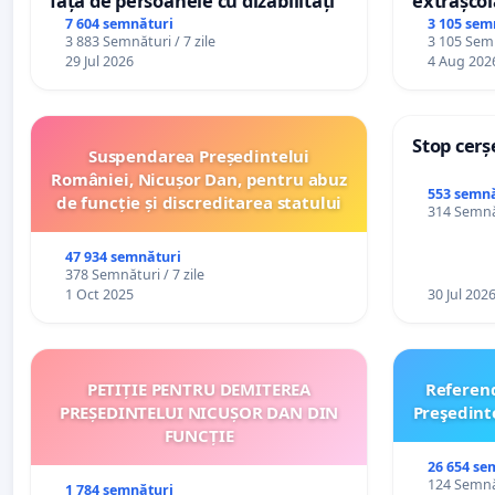
față de persoanele cu dizabilități
extrașcol
palatele c
7 604 semnături
3 105 sem
3 883 Semnături / 7 zile
3 105 Semn
29 Jul 2026
4 Aug 202
Stop cerș
Suspendarea Președintelui
României, Nicușor Dan, pentru abuz
553 semnă
de funcție și discreditarea statului
314 Semnăt
47 934 semnături
378 Semnături / 7 zile
1 Oct 2025
30 Jul 202
PETIȚIE PENTRU DEMITEREA
Referen
PREȘEDINTELUI NICUȘOR DAN DIN
Preşedint
FUNCȚIE
26 654 se
124 Semnăt
1 784 semnături