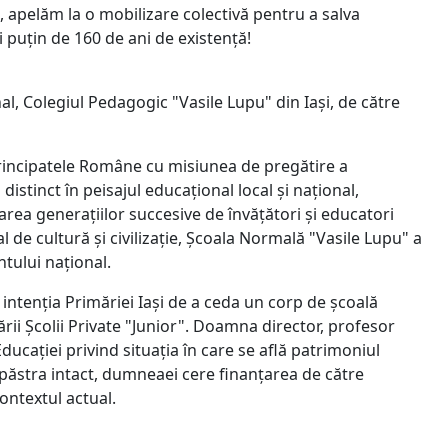
i, apelăm la o mobilizare colectivă pentru a salva
i puțin de 160 de ani de existență!
, Colegiul Pedagogic "Vasile Lupu" din Iași, de către
rincipatele Române cu misiunea de pregătire a
distinct în peisajul educațional local și național,
marea generațiilor succesive de învățători și educatori
de cultură și civilizație, Școala Normală "Vasile Lupu" a
ntului național.
ntenția Primăriei Iași de a ceda un corp de școală
rii Școlii Private "Junior". Doamna director, profesor
ucației privind situația în care se află patrimoniul
l păstra intact, dumneaei cere finanțarea de către
contextul actual.