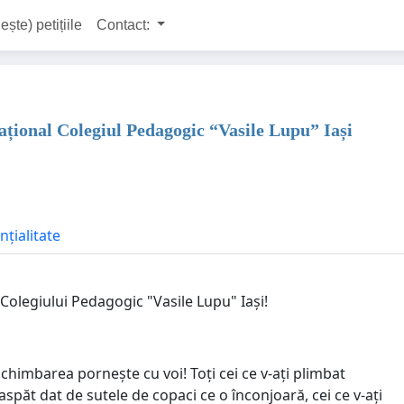
ește) petițiile
Contact:
național Colegiul Pedagogic “Vasile Lupu” Iași
nțialitate
olegiului Pedagogic "Vasile Lupu" Iași!
 schimbarea pornește cu voi! Toți cei ce v-ați plimbat
spăt dat de sutele de copaci ce o înconjoară, cei ce v-ați