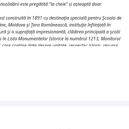
olidării este pregătită “la cheie” și așteaptă doar
ost construită în 1891 cu destinaţia specială pentru Şcoala de
âne, Moldova şi Ţara Românească, instituţie înfiinţată în
ră şi o suprafaţă impresionantă, clădirea principală a şcolii
ns în Lista Monumentelor Istorice la numărul 1213, Monitorul
care conține date despre unitate, respectiv: istoric, resurse
adare. În unele clase de la etaj apa se infiltrează datorită
ţadă se desprind deseori chiar în zonele în care se află
irilor este realizată în 1967 şi reprezintă un real pericol de
n 1967 şi trebuie reabilitată urgent, deoarece randamentul
ecvente.
 școală Universității ”Alexandru Ioan Cuza” în vederea
n, o clasă de profil pedagogic, specializarea educator-
rii;
ie în Școală de Aplicație pentru elevii profilului pedagogic;
ituții, cu același ciclu de școlarizare, ar crea o concurență