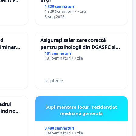
UBLICE
urși!
MÂNIA
1 329 semnături
1 329 Semnături / 7 zile
5 Aug 2026
nd
Asigurați salarizare corectă
criminarea
pentru psihologii din DGASPC și
ți de
spitale
181 semnături
181 Semnături / 7 zile
„Gorici”
31 Jul 2026
cadrul
Suplimentare locuri rezidențiat
vind noul
medicină generală
(PUG)
3 480 semnături
109 Semnături / 7 zile