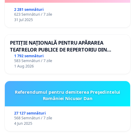
2 281 semnături
623 Semnături / 7 zile
31 Jul 2025
PETIȚIE NAȚIONALĂ PENTRU APĂRAREA
TEATRELOR PUBLICE DE REPERTORIU DIN
ROMÂNIA
1 792 semnături
583 Semnături / 7 zile
1 Aug 2026
Referendumul pentru demiterea Preşedintelui
României Nicusor Dan
27 127 semnături
568 Semnături / 7 zile
4 Jun 2025