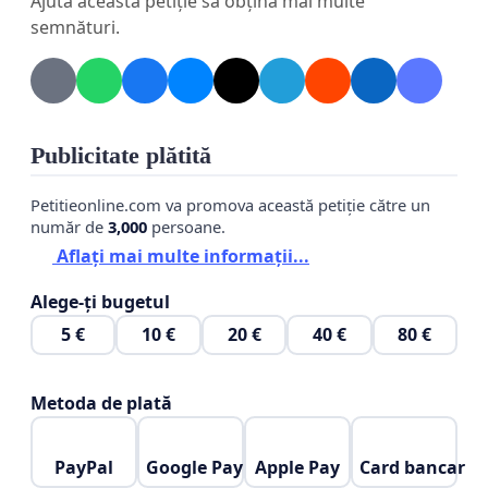
Ajută această petiție să obțină mai multe
trebui să treacă prin durerea pe care o trăiește
semnături.
acum familia lui Antonio.
Publicitate plătită
Petitieonline.com va promova această petiție către un
număr de
3,000
persoane.
Aflați mai multe informații...
Alege-ți bugetul
5 €
10 €
20 €
40 €
80 €
Metoda de plată
PayPal
Google Pay
Apple Pay
Card bancar