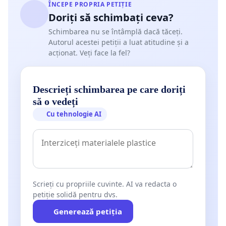
ÎNCEPE PROPRIA PETIȚIE
Doriți să schimbați ceva?
Schimbarea nu se întâmplă dacă tăceți.
Autorul acestei petiții a luat atitudine și a
acționat. Veți face la fel?
Descrieți schimbarea pe care doriți
să o vedeți
Cu tehnologie AI
Scrieți cu propriile cuvinte. AI va redacta o
petiție solidă pentru dvs.
Generează petiția