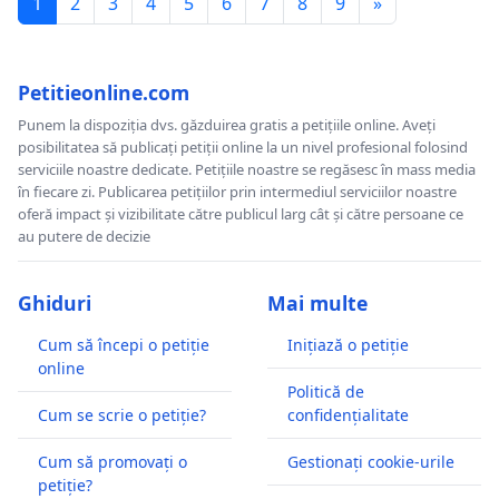
1
2
3
4
5
6
7
8
9
»
Petitieonline.com
Punem la dispoziția dvs. găzduirea gratis a petițiile online. Aveți
posibilitatea să publicați petiții online la un nivel profesional folosind
serviciile noastre dedicate. Petițiile noastre se regăsesc în mass media
în fiecare zi. Publicarea petițiilor prin intermediul serviciilor noastre
oferă impact și vizibilitate către publicul larg cât și către persoane ce
au putere de decizie
Ghiduri
Mai multe
Cum să începi o petiție
Inițiază o petiție
online
Politică de
Cum se scrie o petiție?
confidențialitate
Cum să promovați o
Gestionați cookie-urile
petiție?