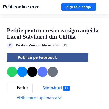
Petitieonline.com
Inițiază o petiție
Petiție pentru creșterea siguranței la
Lacul Stăvilarul din Chitila
Costea Viorica Alexandra
· US
C
Publică pe Facebook
Petitie
Semnături
15
Vizibilitate suplimentară