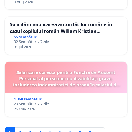
3 Aug 2026
Solicităm implicarea autorităților române în
cazul copilului român Wiliam Kristian
Gheorghe, aflat în plasament în Danemarca de
55 semnături
32 Semnături / 7 zile
12 ani
31 Jul 2026
Salarizare corecta pentru Funcția de Asistent
Personal al persoanei cu dizabilități grave,
includerea indemnizației de hrană în salariul de
bază lunar și protejarea gradațiilor de vechime
1 360 semnături
29 Semnături / 7 zile
26 May 2026