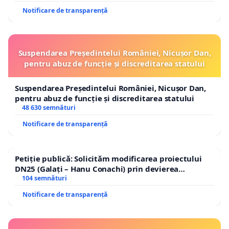
Notificare de transparență
Suspendarea Președintelui României, Nicușor Dan,
pentru abuz de funcție și discreditarea statului
Suspendarea Președintelui României, Nicușor Dan,
pentru abuz de funcție și discreditarea statului
48 630 semnături
Notificare de transparență
Petiție publică: Solicităm modificarea proiectului
DN25 (Galați – Hanu Conachi) prin devierea
traseului în afara localităților!
104 semnături
Notificare de transparență