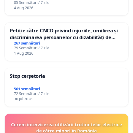
85 Semnături / 7 zile
4 Aug 2026
Petiție către CNCD privind injuriile, umilirea și
discriminarea persoanelor cu dizabilități de
către utilizatorul TikTok „Gorici”
267 semnături
79 Semnături / 7 zile
1 Aug 2026
Stop cerșetoria
561 semnături
72 Semnături / 7 zile
30 Jul 2026
Cerem interzicerea utilizării trotinetelor electrice
de către minori în România