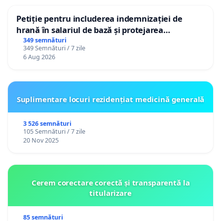
Petiție pentru includerea indemnizației de
hrană în salariul de bază și protejarea
gradațiilor de vechime pentru asistenții
349 semnături
349 Semnături / 7 zile
personali
6 Aug 2026
Suplimentare locuri rezidențiat medicină generală
3 526 semnături
105 Semnături / 7 zile
20 Nov 2025
Cerem corectare corectă și transparentă la
titularizare
85 semnături