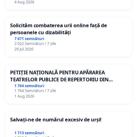
4 Aug 2026
Solicităm combaterea urii online față de
persoanele cu dizabilități
7 671 semnături
2 022 Semnături / 7 zile
29 Jul 2026
PETIȚIE NAȚIONALĂ PENTRU APĂRAREA
TEATRELOR PUBLICE DE REPERTORIU DIN
ROMÂNIA
1 764 semnături
1 764 Semnături / 7 zile
1 Aug 2026
Salvați-ne de numărul excesiv de urși!
1 713 semnături