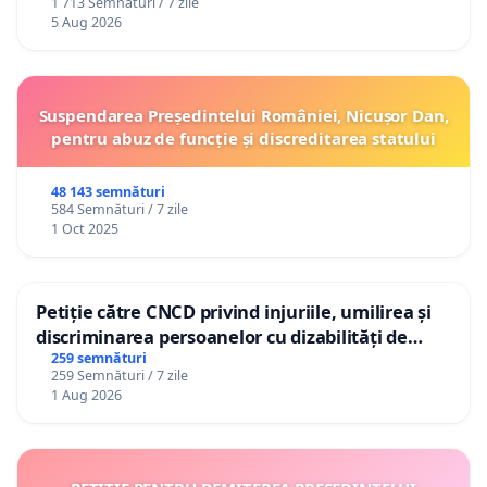
1 713 Semnături / 7 zile
5 Aug 2026
Suspendarea Președintelui României, Nicușor Dan,
pentru abuz de funcție și discreditarea statului
48 143 semnături
584 Semnături / 7 zile
1 Oct 2025
Petiție către CNCD privind injuriile, umilirea și
discriminarea persoanelor cu dizabilități de
către utilizatorul TikTok „Gorici”
259 semnături
259 Semnături / 7 zile
1 Aug 2026