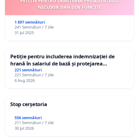
PETIȚIE PENTRU DEMITEREA PREȘEDINTELUI
NICUȘOR DAN DIN FUNCȚIE
1 897 semnături
241 Semnături / 7 zile
31 Jul 2025
Petiție pentru includerea indemnizației de
hrană în salariul de bază și protejarea
gradațiilor de vechime pentru asistenții
221 semnături
221 Semnături / 7 zile
personali
6 Aug 2026
Stop cerșetoria
556 semnături
211 Semnături / 7 zile
30 Jul 2026