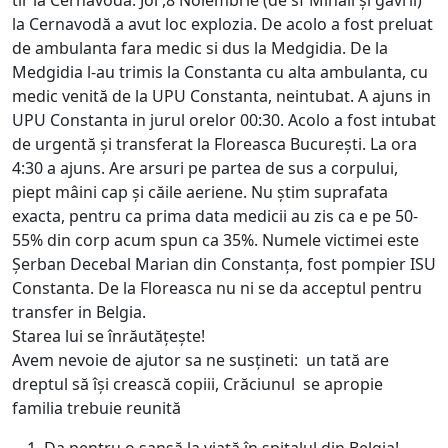
tir la Cernavodă. Joi ,8 Noiembrie (de sf Mihail și gavril)
la Cernavodă a avut loc explozia. De acolo a fost preluat
de ambulanta fara medic si dus la Medgidia. De la
Medgidia l-au trimis la Constanta cu alta ambulanta, cu
medic venită de la UPU Constanta, neintubat. A ajuns in
UPU Constanta in jurul orelor 00:30. Acolo a fost intubat
de urgentă și transferat la Floreasca București. La ora
4:30 a ajuns. Are arsuri pe partea de sus a corpului,
piept mâini cap și căile aeriene. Nu știm suprafata
exacta, pentru ca prima data medicii au zis ca e pe 50-
55% din corp acum spun ca 35%. Numele victimei este
Șerban Decebal Marian din Constanța, fost pompier ISU
Constanta. De la Floreasca nu ni se da acceptul pentru
transfer in Belgia.
Starea lui se înrăutățește!
Avem nevoie de ajutor sa ne susțineti: un tată are
dreptul să își crească copiii, Crăciunul se apropie
familia trebuie reunită