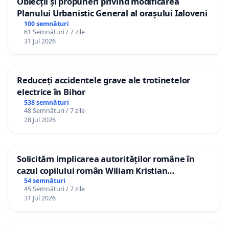
Obiecții și propuneri privind modificarea
Planului Urbanistic General al orașului Ialoveni
100 semnături
61 Semnături / 7 zile
31 Jul 2026
Reduceți accidentele grave ale trotinetelor
electrice în Bihor
538 semnături
48 Semnături / 7 zile
28 Jul 2026
Solicităm implicarea autorităților române în
cazul copilului român Wiliam Kristian
Gheorghe, aflat în plasament în Danemarca de
54 semnături
45 Semnături / 7 zile
12 ani
31 Jul 2026