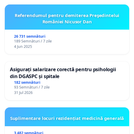
Referendumul pentru demiterea Preşedintelui
României Nicusor Dan
26 731 semnături
189 Semnături / 7 zile
4 Jun 2025
Asigurați salarizare corectă pentru psihologii
din DGASPC și spitale
182 semnături
93 Semnături / 7 zile
31 Jul 2026
Suplimentare locuri rezidențiat medicină generală
3 482 semnături