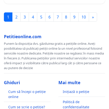
1
2
3
4
5
6
7
8
9
10
»
Petitieonline.com
Punem la dispoziția dvs. găzduirea gratis a petițiile online. Aveți
posibilitatea să publicați petiții online la un nivel profesional folosind
serviciile noastre dedicate. Petițiile noastre se regăsesc în mass media
în fiecare zi. Publicarea petițiilor prin intermediul serviciilor noastre
oferă impact și vizibilitate către publicul larg cât și către persoane ce
au putere de decizie
Ghiduri
Mai multe
Cum să începi o petiție
Inițiază o petiție
online
Politică de
Cum se scrie o petiție?
confidențialitate