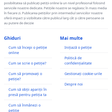
posibilitatea să publicați petiții online la un nivel profesional folosind
serviciile noastre dedicate. Petițiile noastre se regăsesc în mass media
în fiecare zi. Publicarea petițiilor prin intermediul serviciilor noastre
oferă impact și vizibilitate către publicul larg cât și către persoane ce
au putere de decizie
Ghiduri
Mai multe
Cum să începi o petiție
Inițiază o petiție
online
Politică de
Cum se scrie o petiție?
confidențialitate
Cum să promovați o
Gestionați cookie-urile
petiție?
Despre noi
Cum să obții apariții în
presă pentru petiția ta
Cum să înmânezi o
petiție