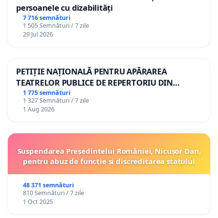
persoanele cu dizabilități
7 716 semnături
1 505 Semnături / 7 zile
29 Jul 2026
PETIȚIE NAȚIONALĂ PENTRU APĂRAREA
TEATRELOR PUBLICE DE REPERTORIU DIN
ROMÂNIA
1 775 semnături
1 327 Semnături / 7 zile
1 Aug 2026
Suspendarea Președintelui României, Nicușor Dan,
pentru abuz de funcție și discreditarea statului
48 371 semnături
810 Semnături / 7 zile
1 Oct 2025