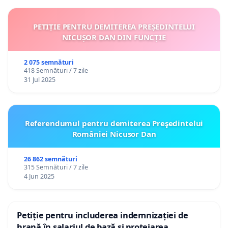
PETIȚIE PENTRU DEMITEREA PREȘEDINTELUI
NICUȘOR DAN DIN FUNCȚIE
2 075 semnături
418 Semnături / 7 zile
31 Jul 2025
Referendumul pentru demiterea Preşedintelui
României Nicusor Dan
26 862 semnături
315 Semnături / 7 zile
4 Jun 2025
Petiție pentru includerea indemnizației de
hrană în salariul de bază și protejarea