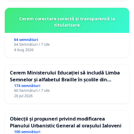
Cerem corectare corectă și transparentă la
titularizare
64 semnături
64 Semnături / 7 zile
4 Aug 2026
Cerem Ministerului Educației să includă Limba
Semnelor și alfabetul Braille în școlile din
Republica Moldova!
174 semnături
60 Semnături / 7 zile
26 Jul 2026
Obiecții și propuneri privind modificarea
Planului Urbanistic General al orașului Ialoveni
100 semnături