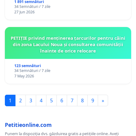
1 891 semnături
34 Semnături / 7 zile
27 Jun 2026
PETIȚIE privind menținerea țarcurilor pentru câini
din zona Lacului Noua și consultarea comunității
înainte de orice relocare
123 semnături
34 Semnături / 7 zile
7 May 2026
1
2
3
4
5
6
7
8
9
»
Petitieonline.com
Punem la dispoziția dvs. găzduirea gratis a petițiile online. Aveți