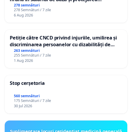
gradațiilor de vechime pentru asistenții
278 semnături
278 Semnături / 7 zile
personali
6 Aug 2026
Petiție către CNCD privind injuriile, umilirea și
discriminarea persoanelor cu dizabilități de
către utilizatorul TikTok „Gorici”
263 semnături
255 Semnături / 7 zile
1 Aug 2026
Stop cerșetoria
560 semnături
175 Semnături / 7 zile
30 Jul 2026
Suplimentare locuri rezidențiat medicină generală