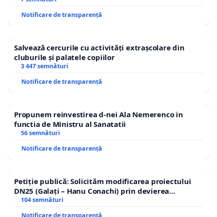
Notificare de transparență
Salvează cercurile cu activități extrașcolare din
cluburile și palatele copiilor
3 447 semnături
Notificare de transparență
Propunem reinvestirea d-nei Ala Nemerenco in
functia de Ministru al Sanatatii
56 semnături
Notificare de transparență
Petiție publică: Solicităm modificarea proiectului
DN25 (Galați – Hanu Conachi) prin devierea
traseului în afara localităților!
104 semnături
Notificare de transparență