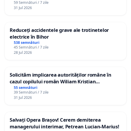
59 Semnături / 7 zile
31 Jul 2026
Reduceți accidentele grave ale trotinetelor
electrice în Bihor
538 semnături
45 Semnături / 7 zile
28 Jul 2026
Solicităm implicarea autorităților române în
cazul copilului român Wiliam Kristian
Gheorghe, aflat în plasament în Danemarca de
55 semnături
39 Semnături / 7 zile
12 ani
31 Jul 2026
Salvați Opera Brașov! Cerem demiterea
managerului interimar, Petrean Lucian-Marius!