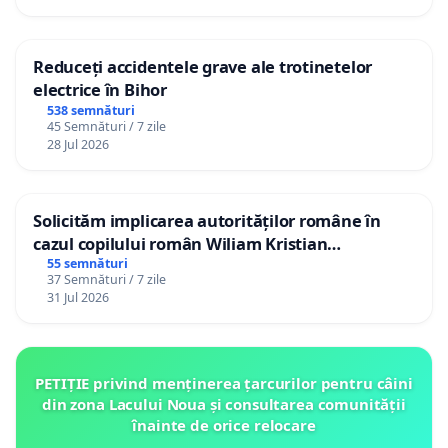
Reduceți accidentele grave ale trotinetelor
electrice în Bihor
538 semnături
45 Semnături / 7 zile
28 Jul 2026
Solicităm implicarea autorităților române în
cazul copilului român Wiliam Kristian
Gheorghe, aflat în plasament în Danemarca de
55 semnături
37 Semnături / 7 zile
12 ani
31 Jul 2026
PETIȚIE privind menținerea țarcurilor pentru câini
din zona Lacului Noua și consultarea comunității
înainte de orice relocare