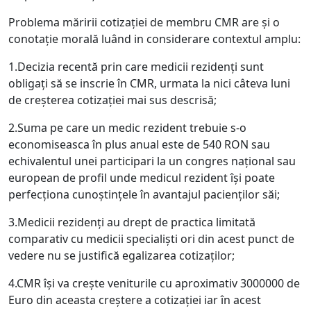
Problema măririi cotizației de membru CMR are și o
conotație morală luând in considerare contextul amplu:
1.Decizia recentă prin care medicii rezidenți sunt
obligați să se inscrie în CMR, urmata la nici câteva luni
de creșterea cotizației mai sus descrisă;
2.Suma pe care un medic rezident trebuie s-o
economiseasca în plus anual este de 540 RON sau
echivalentul unei participari la un congres național sau
european de profil unde medicul rezident își poate
perfecționa cunoștințele în avantajul pacienților săi;
3.Medicii rezidenți au drept de practica limitată
comparativ cu medicii specialiști ori din acest punct de
vedere nu se justifică egalizarea cotizaților;
4.CMR își va crește veniturile cu aproximativ 3000000 de
Euro din aceasta creștere a cotizației iar în acest