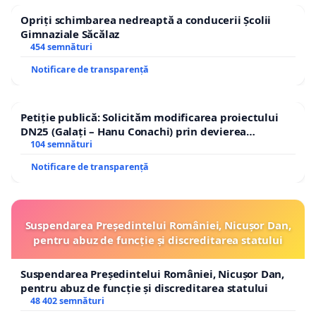
Opriți schimbarea nedreaptă a conducerii Școlii
Gimnaziale Săcălaz
454 semnături
Notificare de transparență
Petiție publică: Solicităm modificarea proiectului
DN25 (Galați – Hanu Conachi) prin devierea
traseului în afara localităților!
104 semnături
Notificare de transparență
Suspendarea Președintelui României, Nicușor Dan,
pentru abuz de funcție și discreditarea statului
Suspendarea Președintelui României, Nicușor Dan,
pentru abuz de funcție și discreditarea statului
48 402 semnături