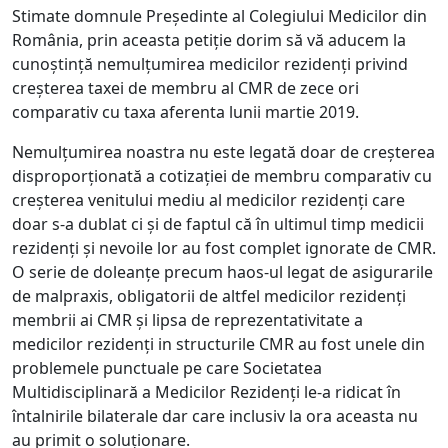
Stimate domnule Președinte al Colegiului Medicilor din
România, prin aceasta petiție dorim să vă aducem la
cunoștință nemulțumirea medicilor rezidenți privind
creșterea taxei de membru al CMR de zece ori
comparativ cu taxa aferenta lunii martie 2019.
Nemulțumirea noastra nu este legată doar de creșterea
disproporționată a cotizației de membru comparativ cu
creșterea venitului mediu al medicilor rezidenți care
doar s-a dublat ci și de faptul că în ultimul timp medicii
rezidenți și nevoile lor au fost complet ignorate de CMR.
O serie de doleanțe precum haos-ul legat de asigurarile
de malpraxis, obligatorii de altfel medicilor rezidenți
membrii ai CMR și lipsa de reprezentativitate a
medicilor rezidenți in structurile CMR au fost unele din
problemele punctuale pe care Societatea
Multidisciplinară a Medicilor Rezidenți le-a ridicat în
întalnirile bilaterale dar care inclusiv la ora aceasta nu
au primit o soluționare.