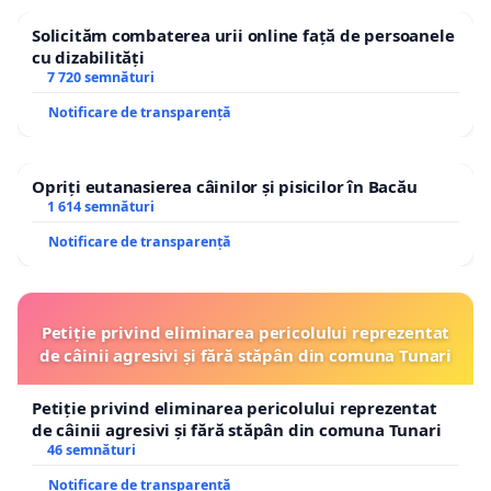
Solicităm combaterea urii online față de persoanele
cu dizabilități
7 720 semnături
Notificare de transparență
Opriți eutanasierea câinilor și pisicilor în Bacău
1 614 semnături
Notificare de transparență
Petiție privind eliminarea pericolului reprezentat
de câinii agresivi și fără stăpân din comuna Tunari
Petiție privind eliminarea pericolului reprezentat
de câinii agresivi și fără stăpân din comuna Tunari
46 semnături
Notificare de transparență