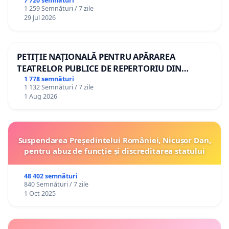
7 720 semnături
1 259 Semnături / 7 zile
29 Jul 2026
PETIȚIE NAȚIONALĂ PENTRU APĂRAREA
TEATRELOR PUBLICE DE REPERTORIU DIN
ROMÂNIA
1 778 semnături
1 132 Semnături / 7 zile
1 Aug 2026
Suspendarea Președintelui României, Nicușor Dan,
pentru abuz de funcție și discreditarea statului
48 402 semnături
840 Semnături / 7 zile
1 Oct 2025