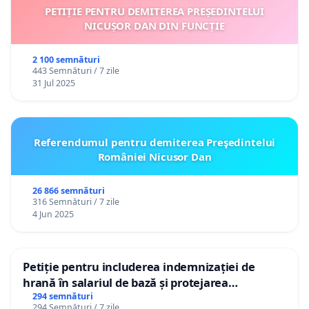
PETIȚIE PENTRU DEMITEREA PREȘEDINTELUI
NICUȘOR DAN DIN FUNCȚIE
2 100 semnături
443 Semnături / 7 zile
31 Jul 2025
Referendumul pentru demiterea Preşedintelui
României Nicusor Dan
26 866 semnături
316 Semnături / 7 zile
4 Jun 2025
Petiție pentru includerea indemnizației de
hrană în salariul de bază și protejarea
gradațiilor de vechime pentru asistenții
294 semnături
294 Semnături / 7 zile