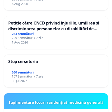
personali
6 Aug 2026
Petiție către CNCD privind injuriile, umilirea și
discriminarea persoanelor cu dizabilități de
către utilizatorul TikTok „Gorici”
263 semnături
225 Semnături / 7 zile
1 Aug 2026
Stop cerșetoria
560 semnături
157 Semnături / 7 zile
30 Jul 2026
Suplimentare locuri rezidențiat medicină generală