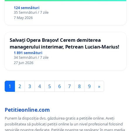
124 semnături
35 Semnături / 7 zile
7 May 2026
Salvați Opera Brașov! Cerem demiterea
managerului interimar, Petrean Lucian-Marius!
1 891 semnături
34 Semnături / 7 zile
27 Jun 2026
1
2
3
4
5
6
7
8
9
»
Petitieonline.com
Punem la dispoziția dvs. găzduirea gratis a petițiile online. Aveți
posibilitatea să publicați petiții online la un nivel profesional folosind
serviciile noastre dedicate. Petițiile noastre se regăsesc în mass media