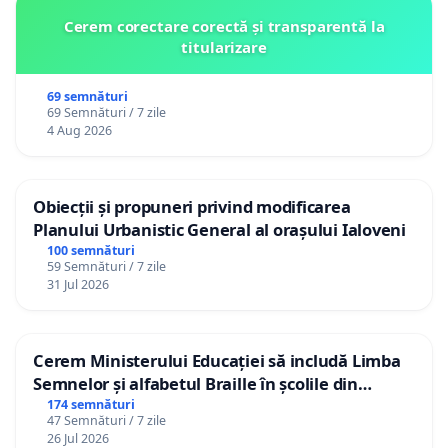
Cerem corectare corectă și transparentă la
titularizare
69 semnături
69 Semnături / 7 zile
4 Aug 2026
Obiecții și propuneri privind modificarea
Planului Urbanistic General al orașului Ialoveni
100 semnături
59 Semnături / 7 zile
31 Jul 2026
Cerem Ministerului Educației să includă Limba
Semnelor și alfabetul Braille în școlile din
Republica Moldova!
174 semnături
47 Semnături / 7 zile
26 Jul 2026