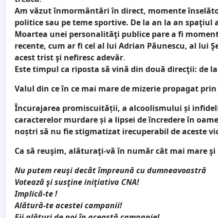
Am văzut înmormântări în direct, momente înselătoa
politice sau pe teme sportive. De la an la an spaţiul
Moartea unei personalităţi publice pare a fi momentul
recente, cum ar fi cel al lui Adrian Păunescu, al lui
acest trist şi nefiresc adevăr
.
Este timpul ca riposta să vină din două direcţii: de la
Valul din ce în ce mai mare de mizerie propagat prin 
Încurajarea promiscuității, a alcoolismului și infideli
caracterelor murdare și a lipsei de încredere în oamen
noștri să nu fie stigmatizat irecuperabil de aceste vic
Ca să reuşim, alăturaţi-vă în număr cât mai mare ş
Nu putem reuşi decât împreună cu dumneavoastră
Votează şi susţine iniţiativa CNA!
Implică-te !
Alătură-te acestei campanii!
Fii alături de noi în această campanie!