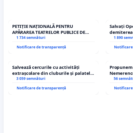
PETIȚIE NAȚIONALĂ PENTRU
Salvați Op
APĂRAREA TEATRELOR PUBLICE DE
demiterea
REPERTORIU DIN ROMÂNIA
1 734 semnături
Petrean Lu
1 890 sem
Notificare de transparență
Notificar
Salvează cercurile cu activități
Propunem r
extrașcolare din cluburile și palatele
Nemerenco 
copiilor
3 059 semnături
Sanatatii
56 semnăt
Notificare de transparență
Notificar