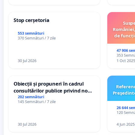
Stop cerșetoria
Suspe
României,
553 semnături
de funcți
370 Semnături / 7 zile
47 906 se
353 Semnăt
30 Jul 2026
1 Oct 202
Obiecții și propuneri în cadrul
Referen
consultărilor publice privind noul
Preşedint
Plan Urbanistic General (PUG)
202 semnături
145 Semnături / 7 zile
Ialoveni
26 644 se
120 Semnăt
30 Jul 2026
4 Jun 2025