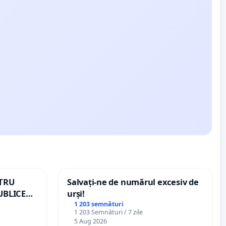
NTRU
Salvați-ne de numărul excesiv de
UBLICE
urși!
MÂNIA
1 203 semnături
1 203 Semnături / 7 zile
5 Aug 2026