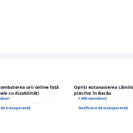
combaterea urii online față
Opriți eutanasierea câinilo
ele cu dizabilități
pisicilor în Bacău
nături
1 600 semnături
e de transparență
Notificare de transparență