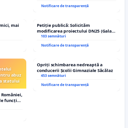
Notificare de transparență
 mici, mai
Petiție publică: Solicităm
modificarea proiectului DN25 (Galați
– Hanu Conachi) prin devierea
103 semnături
traseului în afara localităților!
Notificare de transparență
Opriți schimbarea nedreaptă a
ntelui
conducerii Școlii Gimnaziale Săcălaz
entru abuz
453 semnături
a statului
Notificare de transparență
 României,
e funcție