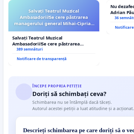
Nu dezafec
Salvați Teatrul Muzical
Adrian Pău
Ambasadorii!Se cere păstrarea
Icoanei! St
36 semnăt
managerului general Mihai-Ciprian
Notificar
ROGOJAN
Salvați Teatrul Muzical
Ambasadorii!Se cere păstrarea
managerului general Mihai-Ciprian
389 semnături
ROGOJAN
Notificare de transparență
ÎNCEPE PROPRIA PETIȚIE
Doriți să schimbați ceva?
Schimbarea nu se întâmplă dacă tăceți.
Autorul acestei petiții a luat atitudine și a acționat.
Descrieți schimbarea pe care doriți să o ve