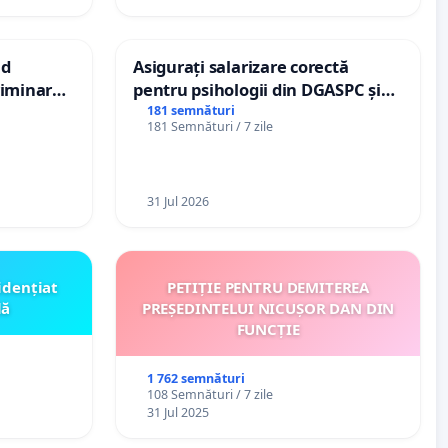
nd
Asigurați salarizare corectă
criminarea
pentru psihologii din DGASPC și
ți de
spitale
181 semnături
181 Semnături / 7 zile
„Gorici”
31 Jul 2026
idențiat
PETIȚIE PENTRU DEMITEREA
lă
PREȘEDINTELUI NICUȘOR DAN DIN
FUNCȚIE
1 762 semnături
108 Semnături / 7 zile
31 Jul 2025