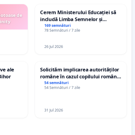
Cerem Ministerului Educației să
motoase de
includă Limba Semnelor și
inity
alfabetul Braille în școlile din
169 semnături
78 Semnături / 7 zile
Republica Moldova!
26 Jul 2026
ve ale
Solicităm implicarea autorităților
Bihor
române în cazul copilului român
Wiliam Kristian Gheorghe, aflat în
54 semnături
54 Semnături / 7 zile
plasament în Danemarca de 12
ani
31 Jul 2026