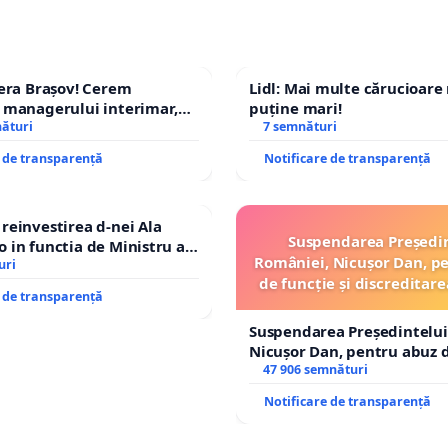
era Brașov! Cerem
Lidl: Mai multe cărucioare
 managerului interimar,
puține mari!
cian-Marius!
nături
7 semnături
e de transparență
Notificare de transparență
einvestirea d-nei Ala
Suspendarea Președi
in functia de Ministru al
României, Nicușor Dan, p
uri
de funcție și discreditare
e de transparență
Suspendarea Președintelui
Nicușor Dan, pentru abuz d
și discreditarea statului
47 906 semnături
Notificare de transparență