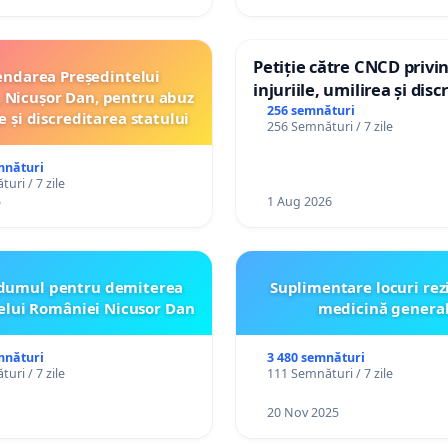
Petiție către CNCD privi
ndarea Președintelui
injuriile, umilirea și dis
 Nicușor Dan, pentru abuz
persoanelor cu dizabilită
256 semnături
e și discreditarea statului
256 Semnături / 7 zile
către utilizatorul TikTok 
mnături
uri / 7 zile
5
1 Aug 2026
dumul pentru demiterea
Suplimentare locuri rez
elui României Nicusor Dan
medicină genera
mnături
3 480 semnături
uri / 7 zile
111 Semnături / 7 zile
20 Nov 2025