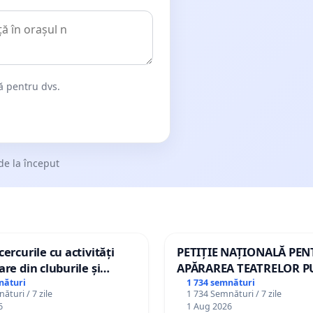
dă pentru dvs.
de la început
ercurile cu activități
PETIȚIE NAȚIONALĂ PE
are din cluburile și
APĂRAREA TEATRELOR P
opiilor
DE REPERTORIU DIN RO
nături
1 734 semnături
ături / 7 zile
1 734 Semnături / 7 zile
6
1 Aug 2026