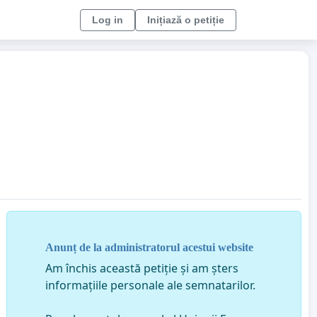
Log in
Inițiază o petiție
Anunț de la administratorul acestui website
Am închis această petiție și am șters
informațiile personale ale semnatarilor.