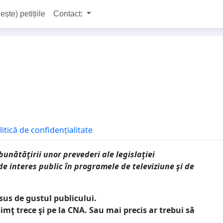
ește) petițiile
Contact:
litică de confidențialitate
nătăţirii unor prevederi ale legislaţiei
de interes public în programele de televiziune şi de
sus de gustul publicului.
mţ trece şi pe la CNA. Sau mai precis ar trebui să