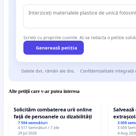
Scrieți cu propriile cuvinte. AI va redacta o petiție soli
Generează petiția
Datele dvs. rămân ale dvs.
Confidențialitate integrată 
Alte petiții care v-ar putea interesa
Solicităm combaterea urii online
Salvează c
față de persoanele cu dizabilități
extrașcol
palatele c
7 594 semnături
3 059 sem
4 517 Semnături / 7 zile
3 059 Semn
29 Jul 2026
4 Aug 202