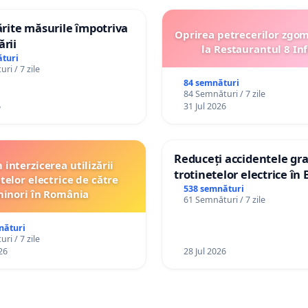
tărite măsurile împotriva
Oprirea petrecerilor zgo
ării
la Restaurantul 8 Inf
turi
ri / 7 zile
84 semnături
84 Semnături / 7 zile
6
31 Jul 2026
Reduceți accidentele gra
interzicerea utilizării
trotinetelor electrice în 
telor electrice de către
538 semnături
inori în România
61 Semnături / 7 zile
nături
ri / 7 zile
26
28 Jul 2026