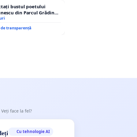
tați bustul poetului
nescu din Parcul Grădina
op cenzurii culturale!
uri
e de transparență
 Veți face la fel?
Cu tehnologie AI
deți