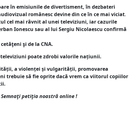
re în emisiunile de divertisment, în dezbateri
 audiovizual românesc devine din ce în ce mai viciat
.
 cel mai râvnit al unei televiziuni, iar cazurile
 Şerban Ionescu sau al lui Sergiu Nicolaescu confirmă
 cetăţeni şi de la CNA.
televiziuni poate zdrobi valorile națiunii.
tății, a violenței și vulgarității, promovarea
i trebuie să fie oprite dacă vrem ca viitorul copiilor
ii.
i
Semnaţi petiţia noastră online !