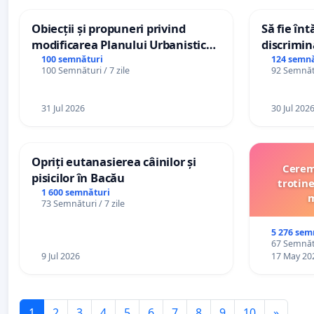
Obiecții și propuneri privind
Să fie în
modificarea Planului Urbanistic
discrimin
General al orașului Ialoveni
100 semnături
124 semnă
100 Semnături / 7 zile
92 Semnătu
31 Jul 2026
30 Jul 202
Opriți eutanasierea câinilor și
Cerem 
pisicilor în Bacău
trotine
1 600 semnături
m
73 Semnături / 7 zile
5 276 sem
67 Semnătu
9 Jul 2026
17 May 20
1
2
3
4
5
6
7
8
9
10
»