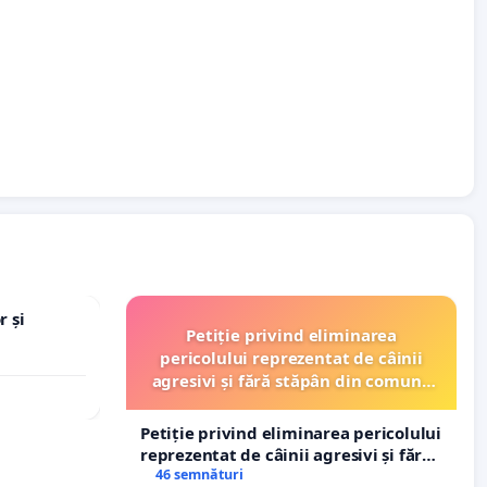
r și
Petiție privind eliminarea
pericolului reprezentat de câinii
agresivi și fără stăpân din comuna
Tunari
Petiție privind eliminarea pericolului
reprezentat de câinii agresivi și fără
stăpân din comuna Tunari
46 semnături