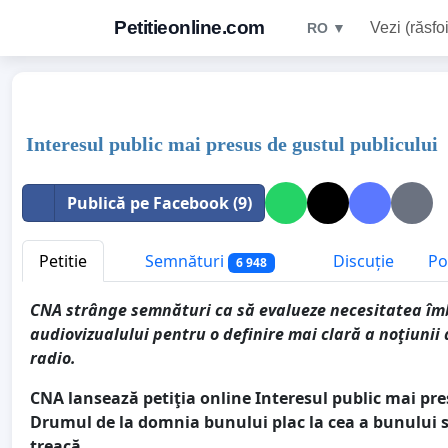
Petitieonline.com
Vezi (răsfoi
RO ▼
Interesul public mai presus de gustul publicului
Publică pe Facebook (9)
Petitie
Semnături
Discuție
Po
6 948
CNA strânge semnături ca să evalueze necesitatea îmbu
audiovizualului pentru o definire mai clară a noţiunii 
radio.
CNA lansează petiţia online Interesul public mai pre
Drumul de la domnia bunului plac la cea a bunului si
treacă
.