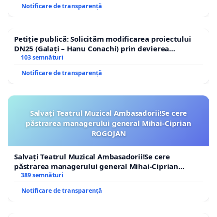
Notificare de transparență
Petiție publică: Solicităm modificarea proiectului
DN25 (Galați – Hanu Conachi) prin devierea
traseului în afara localităților!
103 semnături
Notificare de transparență
Salvați Teatrul Muzical Ambasadorii!Se cere
păstrarea managerului general Mihai-Ciprian
ROGOJAN
Salvați Teatrul Muzical Ambasadorii!Se cere
păstrarea managerului general Mihai-Ciprian
ROGOJAN
389 semnături
Notificare de transparență