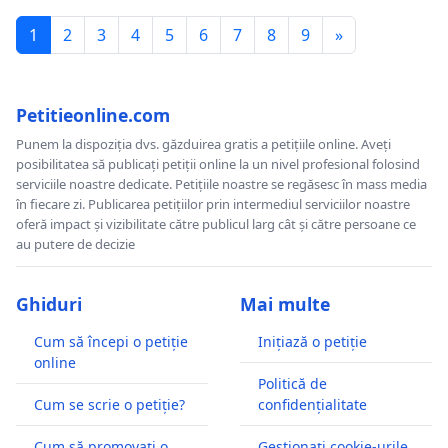
1
2
3
4
5
6
7
8
9
»
Petitieonline.com
Punem la dispoziția dvs. găzduirea gratis a petițiile online. Aveți
posibilitatea să publicați petiții online la un nivel profesional folosind
serviciile noastre dedicate. Petițiile noastre se regăsesc în mass media
în fiecare zi. Publicarea petițiilor prin intermediul serviciilor noastre
oferă impact și vizibilitate către publicul larg cât și către persoane ce
au putere de decizie
Ghiduri
Mai multe
Cum să începi o petiție
Inițiază o petiție
online
Politică de
Cum se scrie o petiție?
confidențialitate
Cum să promovați o
Gestionați cookie-urile