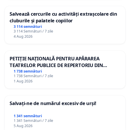
Salvează cercurile cu activități extrașcolare din
cluburile și palatele copiilor
3 114 semnături
3 114 Semnături / 7 zile
4 Aug 2026
PETIȚIE NAȚIONALĂ PENTRU APĂRAREA
TEATRELOR PUBLICE DE REPERTORIU DIN
ROMÂNIA
1 738 semnături
1 738 Semnături / 7 zile
1 Aug 2026
Salvați-ne de numărul excesiv de urși!
1 341 semnături
1 341 Semnături / 7 zile
5 Aug 2026