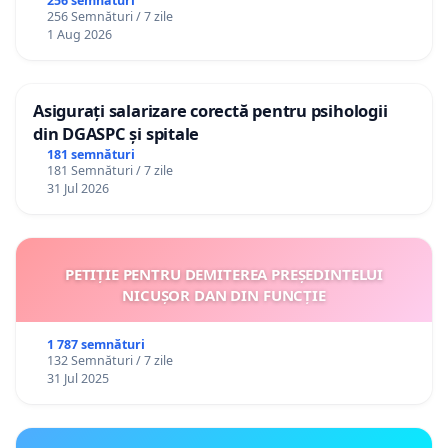
către utilizatorul TikTok „Gorici”
256 semnături
256 Semnături / 7 zile
1 Aug 2026
Asigurați salarizare corectă pentru psihologii
din DGASPC și spitale
181 semnături
181 Semnături / 7 zile
31 Jul 2026
PETIȚIE PENTRU DEMITEREA PREȘEDINTELUI
NICUȘOR DAN DIN FUNCȚIE
1 787 semnături
132 Semnături / 7 zile
31 Jul 2025