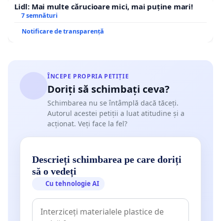
Lidl: Mai multe cărucioare mici, mai puține mari!
7 semnături
Notificare de transparență
ÎNCEPE PROPRIA PETIȚIE
Doriți să schimbați ceva?
Schimbarea nu se întâmplă dacă tăceți.
Autorul acestei petiții a luat atitudine și a
acționat. Veți face la fel?
Descrieți schimbarea pe care doriți
să o vedeți
Cu tehnologie AI