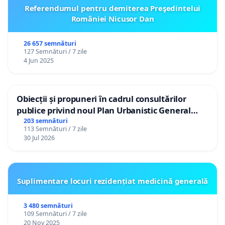
Referendumul pentru demiterea Preşedintelui
României Nicusor Dan
26 657 semnături
127 Semnături / 7 zile
4 Jun 2025
Obiecții și propuneri în cadrul consultărilor
publice privind noul Plan Urbanistic General
(PUG) Ialoveni
203 semnături
113 Semnături / 7 zile
30 Jul 2026
Suplimentare locuri rezidențiat medicină generală
3 480 semnături
109 Semnături / 7 zile
20 Nov 2025