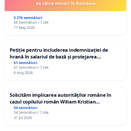
de către minori în România
5 276 semnături
66 Semnături / 7 zile
17 May 2026
Petiție pentru includerea indemnizației de
hrană în salariul de bază și protejarea
gradațiilor de vechime pentru asistenții
61 semnături
61 Semnături / 7 zile
personali
6 Aug 2026
Solicităm implicarea autorităților române în
cazul copilului român Wiliam Kristian
Gheorghe, aflat în plasament în Danemarca de
54 semnături
54 Semnături / 7 zile
12 ani
31 Jul 2026