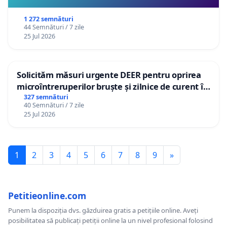
1 272 semnături
44 Semnături / 7 zile
25 Jul 2026
Solicităm măsuri urgente DEER pentru oprirea
microîntreruperilor bruște și zilnice de curent în
Sâncraiu de Mureș și Nazna
327 semnături
40 Semnături / 7 zile
25 Jul 2026
1
2
3
4
5
6
7
8
9
»
Petitieonline.com
Punem la dispoziția dvs. găzduirea gratis a petițiile online. Aveți
posibilitatea să publicați petiții online la un nivel profesional folosind