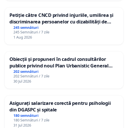
Petiție către CNCD privind injuriile, umilirea și
discriminarea persoanelor cu dizabilități de
către utilizatorul TikTok „Gorici”
245 semnături
245 Semnături / 7 zile
1 Aug 2026
Obiecții și propuneri în cadrul consultărilor
publice privind noul Plan Urbanistic General
(PUG) Ialoveni
202 semnături
202 Semnături / 7 zile
30 Jul 2026
Asigurați salarizare corectă pentru psihologii
din DGASPC și spitale
180 semnături
180 Semnături / 7 zile
31 Jul 2026