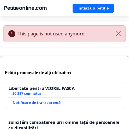
Petitieonline.com
Inițiază o petiție
This page is not used anymore
Petiții promovate de alți utilizatori
Libertate pentru VIOREL PAȘCA
30 287 semnături
Notificare de transparență
Solicităm combaterea urii online față de persoanele
cu dizabilități