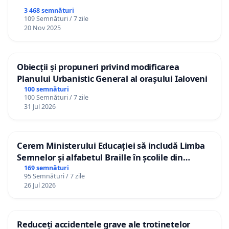
3 468 semnături
109 Semnături / 7 zile
20 Nov 2025
Obiecții și propuneri privind modificarea
Planului Urbanistic General al orașului Ialoveni
100 semnături
100 Semnături / 7 zile
31 Jul 2026
Cerem Ministerului Educației să includă Limba
Semnelor și alfabetul Braille în școlile din
Republica Moldova!
169 semnături
95 Semnături / 7 zile
26 Jul 2026
Reduceți accidentele grave ale trotinetelor