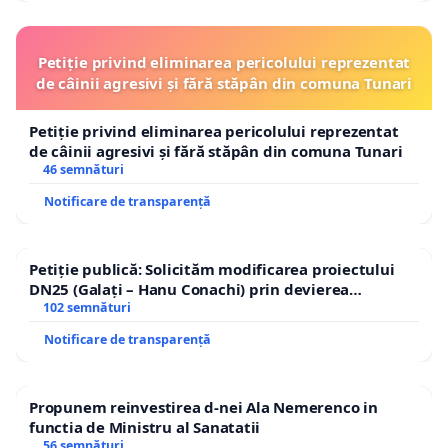
Petiție privind eliminarea pericolului reprezentat
de câinii agresivi și fără stăpân din comuna Tunari
Petiție privind eliminarea pericolului reprezentat
de câinii agresivi și fără stăpân din comuna Tunari
46 semnături
Notificare de transparență
Petiție publică: Solicităm modificarea proiectului
DN25 (Galați – Hanu Conachi) prin devierea
traseului în afara localităților!
102 semnături
Notificare de transparență
Propunem reinvestirea d-nei Ala Nemerenco in
functia de Ministru al Sanatatii
56 semnături