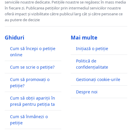
serviciile noastre dedicate. Petițiile noastre se regăsesc în mass media
în fiecare zi. Publicarea petițiilor prin intermediul serviciilor noastre
oferă impact și vizibilitate către publicul larg cât și către persoane ce
au putere de decizie
Ghiduri
Mai multe
Cum să începi o petiție
Inițiază o petiție
online
Politică de
Cum se scrie o petiție?
confidențialitate
Cum să promovați o
Gestionați cookie-urile
petiție?
Despre noi
Cum să obții apariții în
presă pentru petiția ta
Cum să înmânezi o
petiție