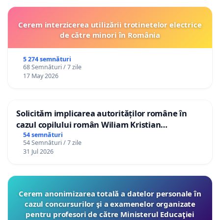
Cerem interzicerea utilizării trotinetelor electrice
de către minori în România
5 274 semnături
68 Semnături / 7 zile
17 May 2026
Solicităm implicarea autorităților române în
cazul copilului român Wiliam Kristian
Gheorghe, aflat în plasament în Danemarca de
54 semnături
54 Semnături / 7 zile
12 ani
31 Jul 2026
Cerem anonimizarea totală a datelor personale în
cazul concursurilor şi a examenelor organizate
pentru profesori de către Ministerul Educaţiei