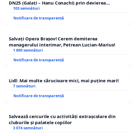
DN25 (Galați – Hanu Conachi) prin devierea
traseului în afara localităților!
103 semnături
Notificare de transparență
Salvați Opera Brașov! Cerem demiterea
managerului interimar, Petrean Lucian-Marius!
1 890 semnături
Notificare de transparență
Lidl: Mai multe cărucioare mici, mai puține mari!
7 semnături
Notificare de transparență
Salvează cercurile cu activități extrașcolare din
cluburile și palatele copiilor
3 074 semnături