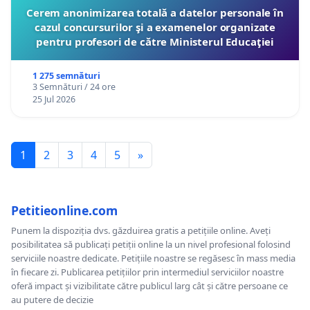
Cerem anonimizarea totală a datelor personale în
cazul concursurilor şi a examenelor organizate
pentru profesori de către Ministerul Educaţiei
1 275 semnături
3 Semnături / 24 ore
25 Jul 2026
1
2
3
4
5
»
Petitieonline.com
Punem la dispoziția dvs. găzduirea gratis a petițiile online. Aveți
posibilitatea să publicați petiții online la un nivel profesional folosind
serviciile noastre dedicate. Petițiile noastre se regăsesc în mass media
în fiecare zi. Publicarea petițiilor prin intermediul serviciilor noastre
oferă impact și vizibilitate către publicul larg cât și către persoane ce
au putere de decizie