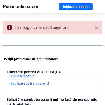
Petitieonline.com
Inițiază o petiție
This page is not used anymore
Petiții promovate de alți utilizatori
Libertate pentru VIOREL PAȘCA
30 289 semnături
Notificare de transparență
Solicităm combaterea urii online față de persoanele
cu dizabilități