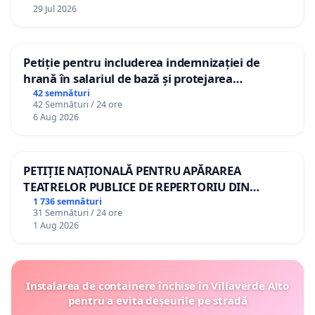
29 Jul 2026
Petiție pentru includerea indemnizației de
hrană în salariul de bază și protejarea
gradațiilor de vechime pentru asistenții
42 semnături
42 Semnături / 24 ore
personali
6 Aug 2026
PETIȚIE NAȚIONALĂ PENTRU APĂRAREA
TEATRELOR PUBLICE DE REPERTORIU DIN
ROMÂNIA
1 736 semnături
31 Semnături / 24 ore
1 Aug 2026
Instalarea de containere închise în Villaverde Alto
pentru a evita deșeurile pe stradă