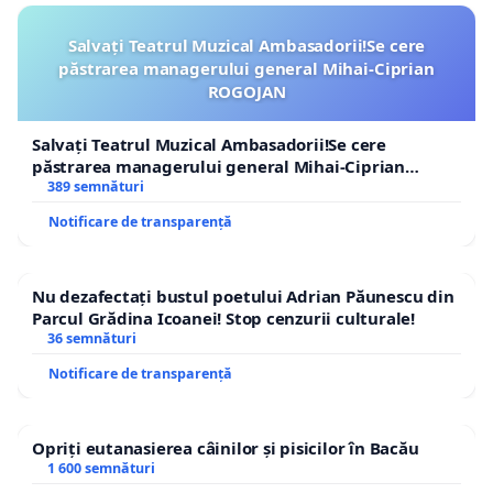
Salvați Teatrul Muzical Ambasadorii!Se cere
păstrarea managerului general Mihai-Ciprian
ROGOJAN
Salvați Teatrul Muzical Ambasadorii!Se cere
păstrarea managerului general Mihai-Ciprian
ROGOJAN
389 semnături
Notificare de transparență
Nu dezafectați bustul poetului Adrian Păunescu din
Parcul Grădina Icoanei! Stop cenzurii culturale!
36 semnături
Notificare de transparență
Opriți eutanasierea câinilor și pisicilor în Bacău
1 600 semnături