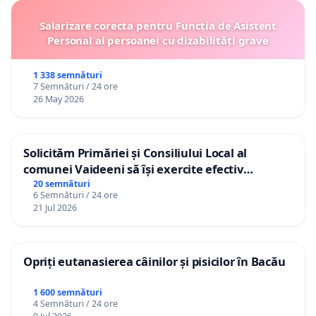
Salarizare corecta pentru Funcția de Asistent
Personal al persoanei cu dizabilități grave
1 338 semnături
7 Semnături / 24 ore
26 May 2026
Solicităm Primăriei și Consiliului Local al
comunei Vaideeni să își exercite efectiv
atribuțiile legale și să reprezinte interesele
20 semnături
6 Semnături / 24 ore
cetățenilor în raport cu APAVIL S.A, operatorul
21 Jul 2026
serviciului de apă!
Opriți eutanasierea câinilor și pisicilor în Bacău
1 600 semnături
4 Semnături / 24 ore