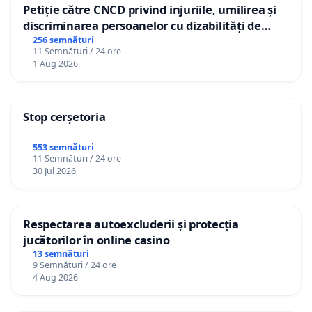
Petiție către CNCD privind injuriile, umilirea și
discriminarea persoanelor cu dizabilități de
către utilizatorul TikTok „Gorici”
256 semnături
11 Semnături / 24 ore
1 Aug 2026
Stop cerșetoria
553 semnături
11 Semnături / 24 ore
30 Jul 2026
Respectarea autoexcluderii și protecția
jucătorilor în online casino
13 semnături
9 Semnături / 24 ore
4 Aug 2026