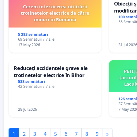
Obiecții 
Cerem interzicerea utilizării
modificar
trotinetelor electrice de către
General a
100 semnă
minori în România
55 Semnătu
5 283 semnături
69 Semnături / 7 zile
17 May 2026
31 Jul 202
Reduceți accidentele grave ale
PETIȚ
trotinetelor electrice în Bihor
țarcuri
538 semnături
Lacul
42 Semnături / 7 zile
comun
126 semnă
37 Semnătu
28 Jul 2026
7 May 202
1
2
3
4
5
6
7
8
9
»