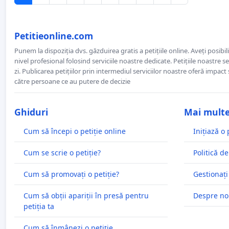
Petitieonline.com
Punem la dispoziția dvs. găzduirea gratis a petițiile online. Aveți posibili
nivel profesional folosind serviciile noastre dedicate. Petițiile noastre 
zi. Publicarea petițiilor prin intermediul serviciilor noastre oferă impact și
către persoane ce au putere de decizie
Ghiduri
Mai mult
Cum să începi o petiție online
Inițiază o 
Cum se scrie o petiție?
Politică de
Cum să promovați o petiție?
Gestionați
Cum să obții apariții în presă pentru
Despre no
petiția ta
Cum să înmânezi o petiție