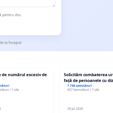
dă pentru dvs.
de la început
e de numărul excesiv de
Solicităm combaterea uri
față de persoanele cu diz
nături
7 746 semnături
ături / 7 zile
957 Semnături / 7 zile
6
29 Jul 2026