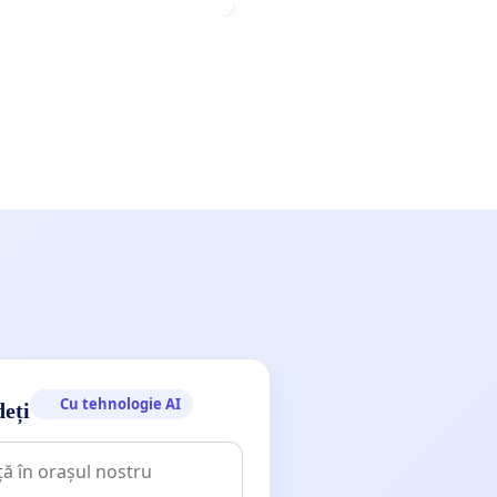
Cu tehnologie AI
deți