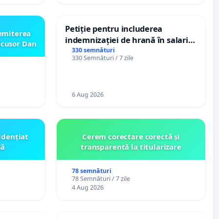
Petiție pentru includerea
emiterea
indemnizației de hrană în salariul
icusor Dan
de bază și protejarea gradațiilor
330 semnături
330 Semnături / 7 zile
de vechime pentru asistenții
personali
6 Aug 2026
idențiat
Cerem corectare corectă și
lă
transparentă la titularizare
78 semnături
78 Semnături / 7 zile
4 Aug 2026