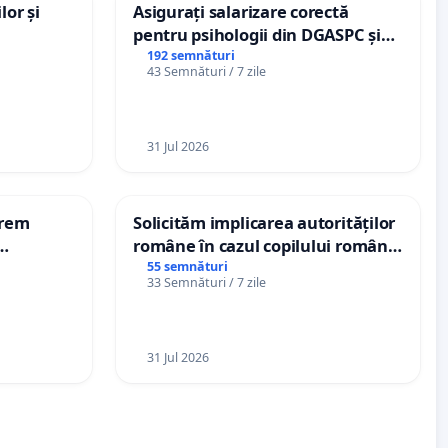
lor și
Asigurați salarizare corectă
pentru psihologii din DGASPC și
spitale
192 semnături
43 Semnături / 7 zile
31 Jul 2026
erem
Solicităm implicarea autorităților
române în cazul copilului român
n-Marius!
Wiliam Kristian Gheorghe, aflat în
55 semnături
33 Semnături / 7 zile
plasament în Danemarca de 12
ani
31 Jul 2026