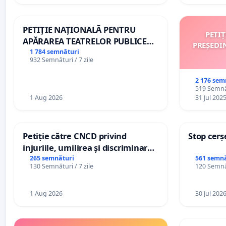
PETIȚIE NAȚIONALĂ PENTRU
PETI
APĂRAREA TEATRELOR PUBLICE
PREȘEDI
DE REPERTORIU DIN ROMÂNIA
1 784 semnături
932 Semnături / 7 zile
2 176 sem
519 Semnăt
1 Aug 2026
31 Jul 202
Petiție către CNCD privind
Stop cerș
injuriile, umilirea și discriminarea
persoanelor cu dizabilități de
265 semnături
561 semnă
130 Semnături / 7 zile
120 Semnăt
către utilizatorul TikTok „Gorici”
1 Aug 2026
30 Jul 202