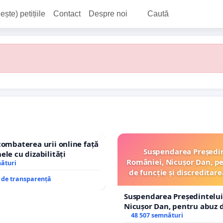
ește) petițiile
Contact
Despre noi
Caută
combaterea urii online față
Suspendarea Președi
ele cu dizabilități
României, Nicușor Dan, p
nături
de funcție și discreditare
e de transparență
Suspendarea Președintelui
Nicușor Dan, pentru abuz d
și discreditarea statului
48 507 semnături