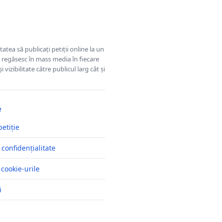
tatea să publicați petiții online la un
se regăsesc în mass media în fiecare
 vizibilitate către publicul larg cât și
e
petiție
 confidențialitate
 cookie-urile
i