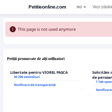
Petitieonline.com
Vezi (răsfoi
RO ▼
This page is not used anymore
Petiții promovate de alți utilizatori
Libertate pentru VIOREL PAȘCA
Solicităm 
30 296 semnături
de persoan
7 746 sem
Notificare de transparență
Notificar