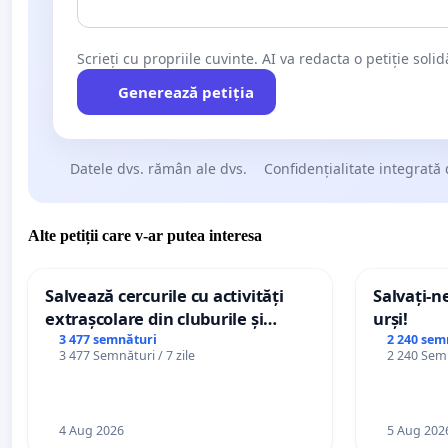
Scrieți cu propriile cuvinte. AI va redacta o petiție soli
Generează petiția
Datele dvs. rămân ale dvs.
Confidențialitate integrată 
Alte petiții care v-ar putea interesa
Salvează cercurile cu activități
Salvați-n
extrașcolare din cluburile și
urși!
palatele copiilor
3 477 semnături
2 240 sem
3 477 Semnături / 7 zile
2 240 Semn
4 Aug 2026
5 Aug 202