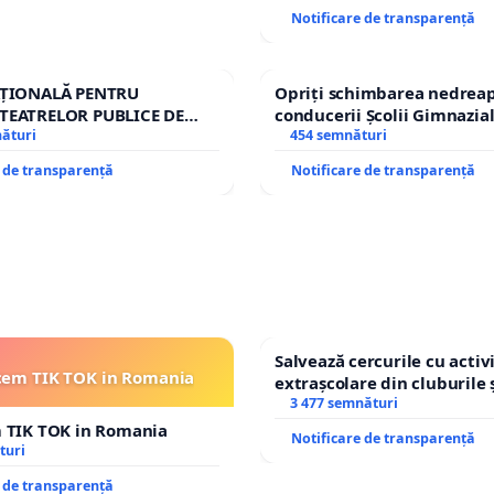
Notificare de transparență
AȚIONALĂ PENTRU
Opriți schimbarea nedreap
TEATRELOR PUBLICE DE
conducerii Școlii Gimnazia
IU DIN ROMÂNIA
nături
454 semnături
e de transparență
Notificare de transparență
Salvează cercurile cu activi
cem TIK TOK in Romania
extrașcolare din cluburile 
copiilor
3 477 semnături
m TIK TOK in Romania
Notificare de transparență
turi
e de transparență