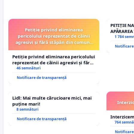
PETIȚIE N
Petiție privind eliminarea
APĂRAREA 
pericolului reprezentat de câinii
REPERTOR
1 784 sem
agresivi și fără stăpân din comuna
Notificar
Tunari
Petiție privind eliminarea pericolului
reprezentat de câinii agresivi și fără
stăpân din comuna Tunari
46 semnături
Notificare de transparență
Lidl: Mai multe cărucioare mici, mai
Interzi
puține mari!
8 semnături
Interzice
Notificare de transparență
764 semnă
Notificar