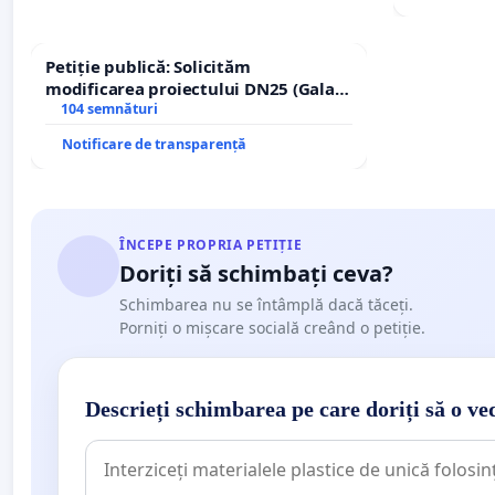
Petiție publică: Solicităm
modificarea proiectului DN25 (Galați
– Hanu Conachi) prin devierea
104 semnături
traseului în afara localităților!
Notificare de transparență
ÎNCEPE PROPRIA PETIȚIE
Doriți să schimbați ceva?
Schimbarea nu se întâmplă dacă tăceți.
Porniți o mișcare socială creând o petiție.
Descrieți schimbarea pe care doriți să o ve