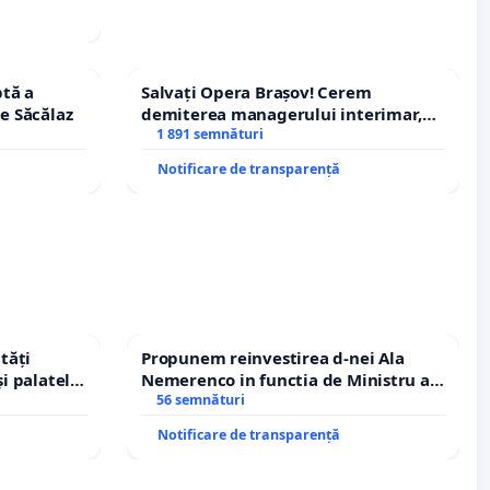
tă a
Salvați Opera Brașov! Cerem
le Săcălaz
demiterea managerului interimar,
Petrean Lucian-Marius!
1 891 semnături
Notificare de transparență
tăți
Propunem reinvestirea d-nei Ala
și palatele
Nemerenco in functia de Ministru al
Sanatatii
56 semnături
Notificare de transparență