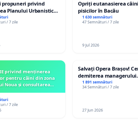
și propuneri privind
Opriți eutanasierea câini
ea Planului Urbanistic
pisicilor în Bacău
l orașului Ialoveni
turi
1 630 semnături
ri / 7 zile
47 Semnături / 7 zile
6
9 Jul 2026
Salvați Opera Brașov! C
IE privind menținerea
demiterea managerului
lor pentru câini din zona
interimar, Petrean Lucia
1 891 semnături
ui Noua și consultarea
34 Semnături / 7 zile
ității înainte de orice
relocare
turi
ri / 7 zile
6
27 Jun 2026