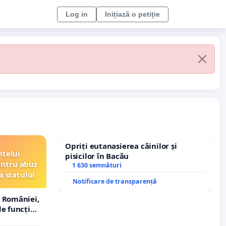
Log in
Inițiază o petiție
Opriți eutanasierea câinilor și
ntelui
pisicilor în Bacău
entru abuz
1 630 semnături
a statului
Notificare de transparență
 României,
e funcție