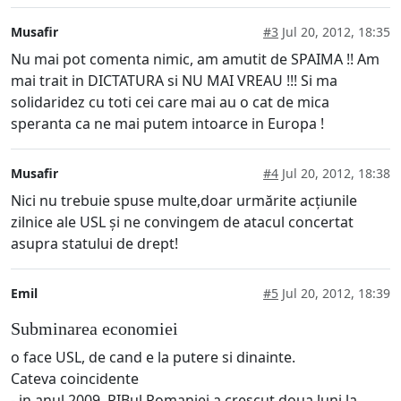
Musafir
#3
Jul 20, 2012, 18:35
Nu mai pot comenta nimic, am amutit de SPAIMA !! Am
mai trait in DICTATURA si NU MAI VREAU !!! Si ma
solidaridez cu toti cei care mai au o cat de mica
speranta ca ne mai putem intoarce in Europa !
Musafir
#4
Jul 20, 2012, 18:38
Nici nu trebuie spuse multe,doar urmărite acțiunile
zilnice ale USL și ne convingem de atacul concertat
asupra statului de drept!
Emil
#5
Jul 20, 2012, 18:39
Subminarea economiei
o face USL, de cand e la putere si dinainte.
Cateva coincidente
- in anul 2009, PIBul Romaniei a crescut doua luni la