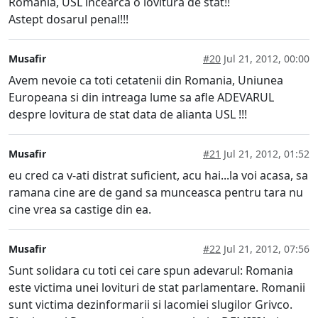
Romania, USL incearca o lovitura de stat!!
Astept dosarul penal!!!
Musafir
#20
Jul 21, 2012, 00:00
Avem nevoie ca toti cetatenii din Romania, Uniunea
Europeana si din intreaga lume sa afle ADEVARUL
despre lovitura de stat data de alianta USL !!!
Musafir
#21
Jul 21, 2012, 01:52
eu cred ca v-ati distrat suficient, acu hai...la voi acasa, sa
ramana cine are de gand sa munceasca pentru tara nu
cine vrea sa castige din ea.
Musafir
#22
Jul 21, 2012, 07:56
Sunt solidara cu toti cei care spun adevarul: Romania
este victima unei lovituri de stat parlamentare. Romanii
sunt victima dezinformarii si lacomiei slugilor Grivco.