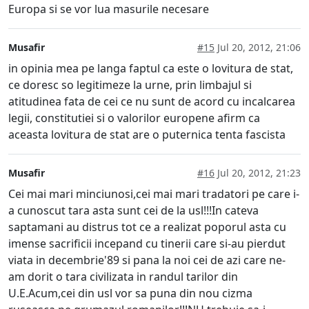
Europa si se vor lua masurile necesare
Musafir
#15
Jul 20, 2012, 21:06
in opinia mea pe langa faptul ca este o lovitura de stat,
ce doresc so legitimeze la urne, prin limbajul si
atitudinea fata de cei ce nu sunt de acord cu incalcarea
legii, constitutiei si o valorilor europene afirm ca
aceasta lovitura de stat are o puternica tenta fascista
Musafir
#16
Jul 20, 2012, 21:23
Cei mai mari minciunosi,cei mai mari tradatori pe care i-
a cunoscut tara asta sunt cei de la usl!!!In cateva
saptamani au distrus tot ce a realizat poporul asta cu
imense sacrificii incepand cu tinerii care si-au pierdut
viata in decembrie'89 si pana la noi cei de azi care ne-
am dorit o tara civilizata in randul tarilor din
U.E.Acum,cei din usl vor sa puna din nou cizma