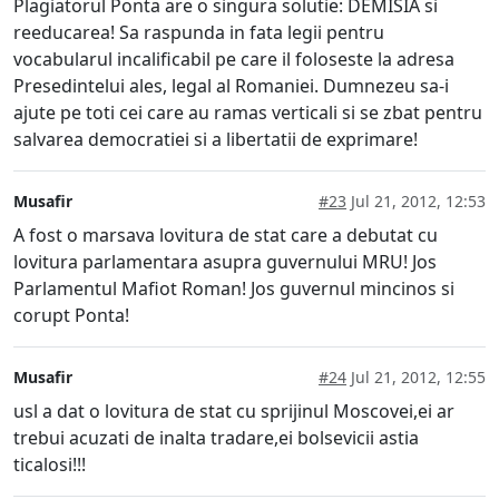
Plagiatorul Ponta are o singura solutie: DEMISIA si
reeducarea! Sa raspunda in fata legii pentru
vocabularul incalificabil pe care il foloseste la adresa
Presedintelui ales, legal al Romaniei. Dumnezeu sa-i
ajute pe toti cei care au ramas verticali si se zbat pentru
salvarea democratiei si a libertatii de exprimare!
Musafir
#23
Jul 21, 2012, 12:53
A fost o marsava lovitura de stat care a debutat cu
lovitura parlamentara asupra guvernului MRU! Jos
Parlamentul Mafiot Roman! Jos guvernul mincinos si
corupt Ponta!
Musafir
#24
Jul 21, 2012, 12:55
usl a dat o lovitura de stat cu sprijinul Moscovei,ei ar
trebui acuzati de inalta tradare,ei bolsevicii astia
ticalosi!!!