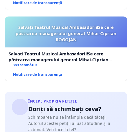
Notificare de transparență
Salvați Teatrul Muzical Ambasadorii!Se cere
păstrarea managerului general Mihai-Ciprian
ROGOJAN
Salvați Teatrul Muzical Ambasadorii!Se cere
păstrarea managerului general Mihai-Ciprian
ROGOJAN
389 semnături
Notificare de transparență
ÎNCEPE PROPRIA PETIȚIE
Doriți să schimbați ceva?
Schimbarea nu se întâmplă dacă tăceți.
Autorul acestei petiții a luat atitudine și a
acționat. Veți face la fel?