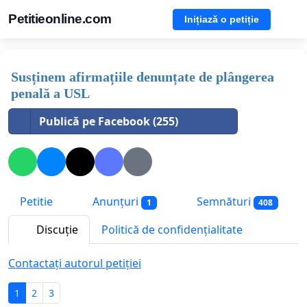
Petitieonline.com
Inițiază o petiție
Susținem afirmațiile denunțate de plângerea
penală a USL
Publică pe Facebook (255)
Petitie
Anunțuri
Semnături
1
408
Discuție
Politică de confidențialitate
Contactați autorul petiției
1
2
3