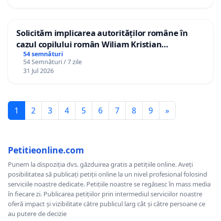
Solicităm implicarea autorităților române în
cazul copilului român Wiliam Kristian
Gheorghe, aflat în plasament în Danemarca de
54 semnături
54 Semnături / 7 zile
12 ani
31 Jul 2026
1
2
3
4
5
6
7
8
9
»
Petitieonline.com
Punem la dispoziția dvs. găzduirea gratis a petițiile online. Aveți
posibilitatea să publicați petiții online la un nivel profesional folosind
serviciile noastre dedicate. Petițiile noastre se regăsesc în mass media
în fiecare zi. Publicarea petițiilor prin intermediul serviciilor noastre
oferă impact și vizibilitate către publicul larg cât și către persoane ce
au putere de decizie