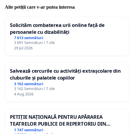
Alte petiții care v-ar putea interesa
Solicităm combaterea urii online față de
persoanele cu dizabilități
7 613 semnături
3 691 Semnături / 7 zile
29 Jul 2026
Salvează cercurile cu activități extrașcolare din
cluburile și palatele copiilor
3 162 semnături
3 162 Semnături / 7 zile
4 Aug 2026
PETIȚIE NAȚIONALĂ PENTRU APĂRAREA
TEATRELOR PUBLICE DE REPERTORIU DIN
ROMÂNIA
1 747 semnături