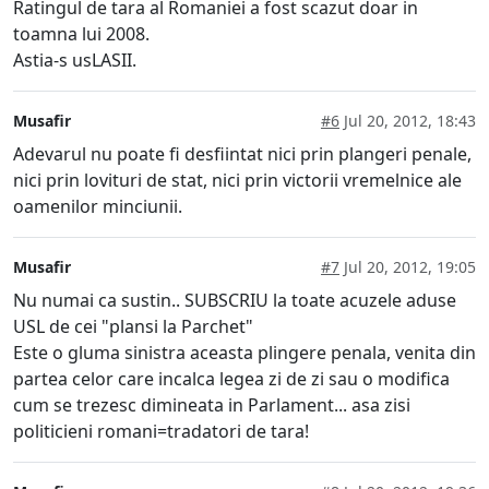
Ratingul de tara al Romaniei a fost scazut doar in
toamna lui 2008.
Astia-s usLASII.
Musafir
#6
Jul 20, 2012, 18:43
Adevarul nu poate fi desfiintat nici prin plangeri penale,
nici prin lovituri de stat, nici prin victorii vremelnice ale
oamenilor minciunii.
Musafir
#7
Jul 20, 2012, 19:05
Nu numai ca sustin.. SUBSCRIU la toate acuzele aduse
USL de cei "plansi la Parchet"
Este o gluma sinistra aceasta plingere penala, venita din
partea celor care incalca legea zi de zi sau o modifica
cum se trezesc dimineata in Parlament... asa zisi
politicieni romani=tradatori de tara!