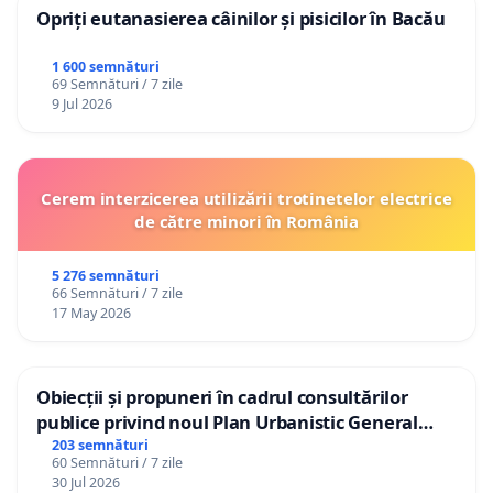
Opriți eutanasierea câinilor și pisicilor în Bacău
1 600 semnături
69 Semnături / 7 zile
9 Jul 2026
Cerem interzicerea utilizării trotinetelor electrice
de către minori în România
5 276 semnături
66 Semnături / 7 zile
17 May 2026
Obiecții și propuneri în cadrul consultărilor
publice privind noul Plan Urbanistic General
(PUG) Ialoveni
203 semnături
60 Semnături / 7 zile
30 Jul 2026