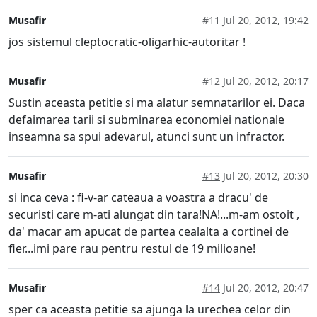
Musafir
#11
Jul 20, 2012, 19:42
jos sistemul cleptocratic-oligarhic-autoritar !
Musafir
#12
Jul 20, 2012, 20:17
Sustin aceasta petitie si ma alatur semnatarilor ei. Daca
defaimarea tarii si subminarea economiei nationale
inseamna sa spui adevarul, atunci sunt un infractor.
Musafir
#13
Jul 20, 2012, 20:30
si inca ceva : fi-v-ar cateaua a voastra a dracu' de
securisti care m-ati alungat din tara!NA!...m-am ostoit ,
da' macar am apucat de partea cealalta a cortinei de
fier...imi pare rau pentru restul de 19 milioane!
Musafir
#14
Jul 20, 2012, 20:47
sper ca aceasta petitie sa ajunga la urechea celor din