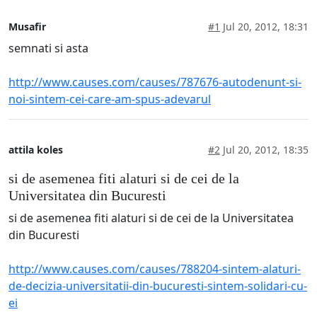
Musafir
#1
Jul 20, 2012, 18:31
semnati si asta
http://www.causes.com/causes/787676-autodenunt-si-
noi-sintem-cei-care-am-spus-adevarul
attila koles
#2
Jul 20, 2012, 18:35
si de asemenea fiti alaturi si de cei de la
Universitatea din Bucuresti
si de asemenea fiti alaturi si de cei de la Universitatea
din Bucuresti
http://www.causes.com/causes/788204-sintem-alaturi-
de-decizia-universitatii-din-bucuresti-sintem-solidari-cu-
ei