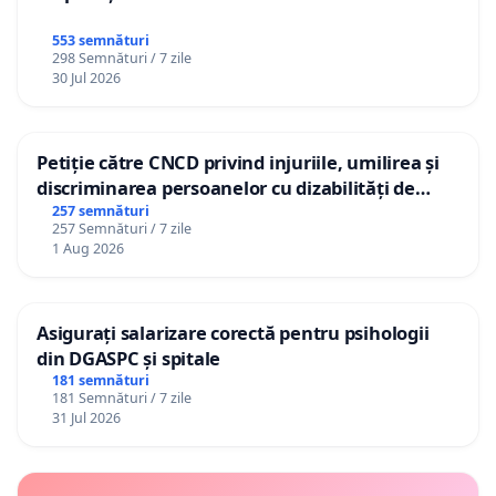
553 semnături
298 Semnături / 7 zile
30 Jul 2026
Petiție către CNCD privind injuriile, umilirea și
discriminarea persoanelor cu dizabilități de
către utilizatorul TikTok „Gorici”
257 semnături
257 Semnături / 7 zile
1 Aug 2026
Asigurați salarizare corectă pentru psihologii
din DGASPC și spitale
181 semnături
181 Semnături / 7 zile
31 Jul 2026