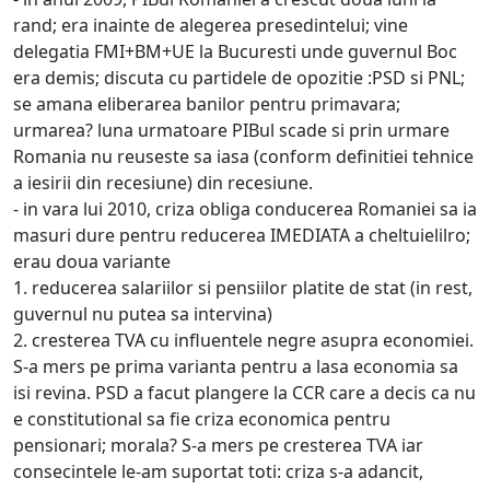
rand; era inainte de alegerea presedintelui; vine
delegatia FMI+BM+UE la Bucuresti unde guvernul Boc
era demis; discuta cu partidele de opozitie :PSD si PNL;
se amana eliberarea banilor pentru primavara;
urmarea? luna urmatoare PIBul scade si prin urmare
Romania nu reuseste sa iasa (conform definitiei tehnice
a iesirii din recesiune) din recesiune.
- in vara lui 2010, criza obliga conducerea Romaniei sa ia
masuri dure pentru reducerea IMEDIATA a cheltuielilro;
erau doua variante
1. reducerea salariilor si pensiilor platite de stat (in rest,
guvernul nu putea sa intervina)
2. cresterea TVA cu influentele negre asupra economiei.
S-a mers pe prima varianta pentru a lasa economia sa
isi revina. PSD a facut plangere la CCR care a decis ca nu
e constitutional sa fie criza economica pentru
pensionari; morala? S-a mers pe cresterea TVA iar
consecintele le-am suportat toti: criza s-a adancit,