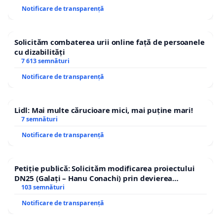
Notificare de transparență
Solicităm combaterea urii online față de persoanele
cu dizabilități
7 613 semnături
Notificare de transparență
Lidl: Mai multe cărucioare mici, mai puține mari!
7 semnături
Notificare de transparență
Petiție publică: Solicităm modificarea proiectului
DN25 (Galați – Hanu Conachi) prin devierea
traseului în afara localităților!
103 semnături
Notificare de transparență