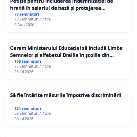
Petiție pentru includerea indemnizației de
hrană în salariul de bază și protejarea
gradațiilor de vechime pentru asistenții
78 semnături
78 Semnături / 7 zile
personali
6 Aug 2026
Cerem Ministerului Educației să includă Limba
Semnelor și alfabetul Braille în școlile din
Republica Moldova!
169 semnături
75 Semnături / 7 zile
26 Jul 2026
Să fie întărite măsurile împotriva discriminării
124 semnături
69 Semnături / 7 zile
30 Jul 2026