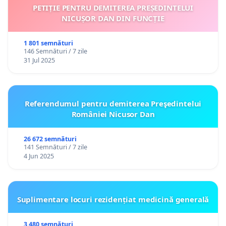
PETIȚIE PENTRU DEMITEREA PREȘEDINTELUI
NICUȘOR DAN DIN FUNCȚIE
1 801 semnături
146 Semnături / 7 zile
31 Jul 2025
Referendumul pentru demiterea Preşedintelui
României Nicusor Dan
26 672 semnături
141 Semnături / 7 zile
4 Jun 2025
Suplimentare locuri rezidențiat medicină generală
3 480 semnături