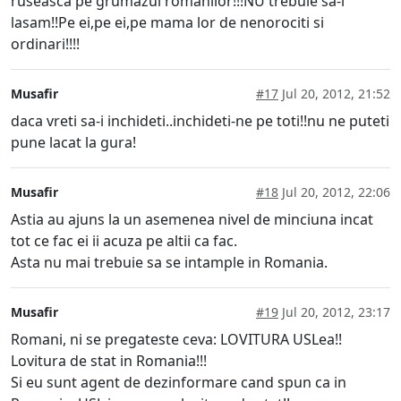
ruseasca pe grumazul romanilor!!!NU trebuie sa-i
lasam!!Pe ei,pe ei,pe mama lor de nenorociti si
ordinari!!!!
Musafir
#17
Jul 20, 2012, 21:52
daca vreti sa-i inchideti..inchideti-ne pe toti!!nu ne puteti
pune lacat la gura!
Musafir
#18
Jul 20, 2012, 22:06
Astia au ajuns la un asemenea nivel de minciuna incat
tot ce fac ei ii acuza pe altii ca fac.
Asta nu mai trebuie sa se intample in Romania.
Musafir
#19
Jul 20, 2012, 23:17
Romani, ni se pregateste ceva: LOVITURA USLea!!
Lovitura de stat in Romania!!!
Si eu sunt agent de dezinformare cand spun ca in