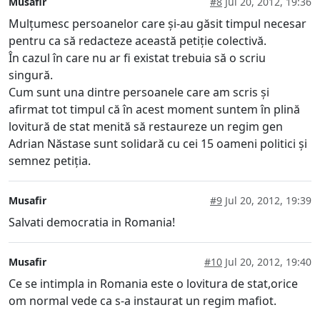
Musafir
#8
Jul 20, 2012, 19:36
Mulțumesc persoanelor care și-au găsit timpul necesar
pentru ca să redacteze această petiție colectivă.
În cazul în care nu ar fi existat trebuia să o scriu
singură.
Cum sunt una dintre persoanele care am scris și
afirmat tot timpul că în acest moment suntem în plină
lovitură de stat menită să restaureze un regim gen
Adrian Năstase sunt solidară cu cei 15 oameni politici și
semnez petiția.
Musafir
#9
Jul 20, 2012, 19:39
Salvati democratia in Romania!
Musafir
#10
Jul 20, 2012, 19:40
Ce se intimpla in Romania este o lovitura de stat,orice
om normal vede ca s-a instaurat un regim mafiot.