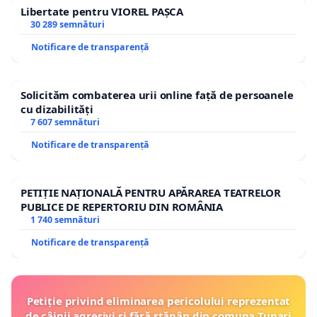
Libertate pentru VIOREL PAȘCA
30 289 semnături
Notificare de transparență
Solicităm combaterea urii online față de persoanele
cu dizabilități
7 607 semnături
Notificare de transparență
PETIȚIE NAȚIONALĂ PENTRU APĂRAREA TEATRELOR
PUBLICE DE REPERTORIU DIN ROMÂNIA
1 740 semnături
Notificare de transparență
Petiție privind eliminarea pericolului reprezentat
de câinii agresivi și fără stăpân din comuna Tunari