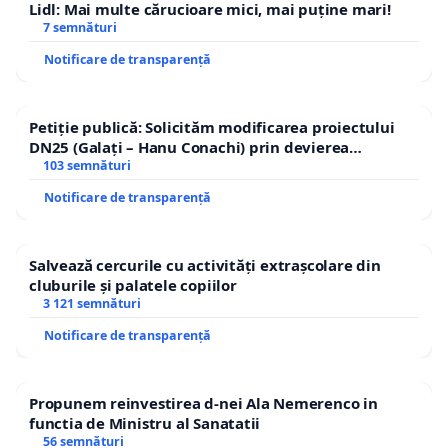
Lidl: Mai multe cărucioare mici, mai puține mari!
7 semnături
Notificare de transparență
Petiție publică: Solicităm modificarea proiectului
DN25 (Galați – Hanu Conachi) prin devierea
traseului în afara localităților!
103 semnături
Notificare de transparență
Salvează cercurile cu activități extrașcolare din
cluburile și palatele copiilor
3 121 semnături
Notificare de transparență
Propunem reinvestirea d-nei Ala Nemerenco in
functia de Ministru al Sanatatii
56 semnături