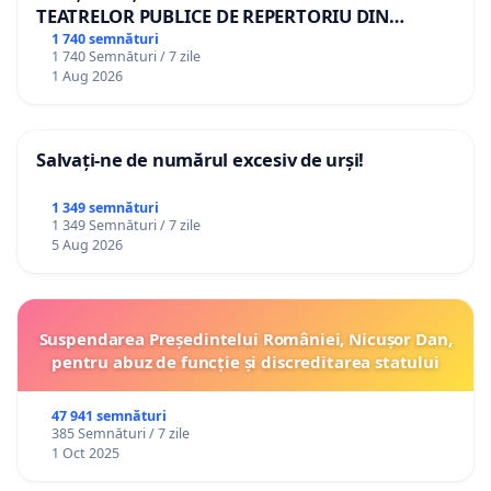
TEATRELOR PUBLICE DE REPERTORIU DIN
ROMÂNIA
1 740 semnături
1 740 Semnături / 7 zile
1 Aug 2026
Salvați-ne de numărul excesiv de urși!
1 349 semnături
1 349 Semnături / 7 zile
5 Aug 2026
Suspendarea Președintelui României, Nicușor Dan,
pentru abuz de funcție și discreditarea statului
47 941 semnături
385 Semnături / 7 zile
1 Oct 2025