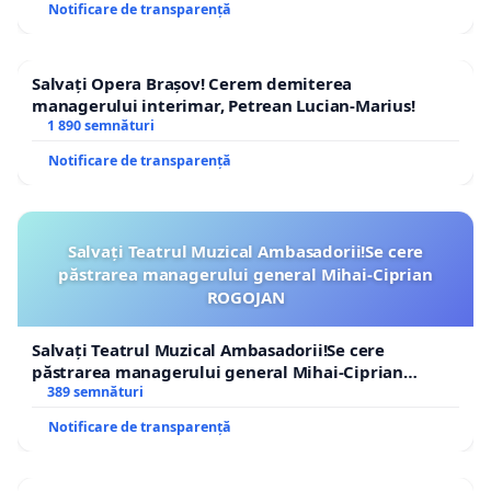
Notificare de transparență
Salvați Opera Brașov! Cerem demiterea
managerului interimar, Petrean Lucian-Marius!
1 890 semnături
Notificare de transparență
Salvați Teatrul Muzical Ambasadorii!Se cere
păstrarea managerului general Mihai-Ciprian
ROGOJAN
Salvați Teatrul Muzical Ambasadorii!Se cere
păstrarea managerului general Mihai-Ciprian
ROGOJAN
389 semnături
Notificare de transparență