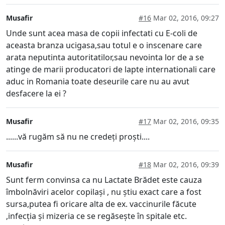
Musafir
#16
Mar 02, 2016, 09:27
Unde sunt acea masa de copii infectati cu E-coli de
aceasta branza ucigasa,sau totul e o inscenare care
arata neputinta autoritatilor,sau nevointa lor de a se
atinge de marii producatori de lapte internationali care
aduc in Romania toate deseurile care nu au avut
desfacere la ei ?
Musafir
#17
Mar 02, 2016, 09:35
......vă rugăm să nu ne credeți proști....
Musafir
#18
Mar 02, 2016, 09:39
Sunt ferm convinsa ca nu Lactate Brădet este cauza
îmbolnăviri acelor copilași , nu știu exact care a fost
sursa,putea fi oricare alta de ex. vaccinurile făcute
,infecția și mizeria ce se regăsește în spitale etc.