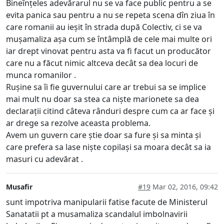
Bineînțeles adevărarul nu se va face public pentru a se
evita panica sau pentru a nu se repeta scena dîn ziua în
care romanii au ieșit în strada după Colectiv, ci se va
mușamaliza așa cum se întâmplă de cele mai multe ori
iar drept vinovat pentru asta va fi facut un producător
care nu a făcut nimic altceva decât sa dea locuri de
munca romanilor .
Rușine sa îi fie guvernului care ar trebui sa se implice
mai mult nu doar sa stea ca niște marionete sa dea
declarații citind câteva rânduri despre cum ca ar face și
ar drege sa rezolve aceasta problema.
Avem un guvern care știe doar sa fure și sa minta și
care prefera sa lase niște copilași sa moara decât sa ia
masuri cu adevărat .
Musafir
#19
Mar 02, 2016, 09:42
sunt impotriva manipularii fatise facute de Ministerul
Sanatatii pt a musamaliza scandalul imbolnavirii