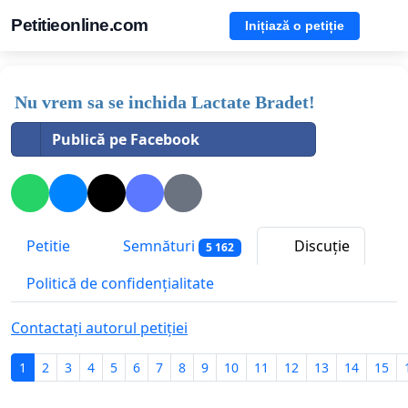
Petitieonline.com
Inițiază o petiție
Nu vrem sa se inchida Lactate Bradet!
Publică pe Facebook
Petitie
Semnături
Discuție
5 162
Politică de confidențialitate
Contactați autorul petiției
1
2
3
4
5
6
7
8
9
10
11
12
13
14
15