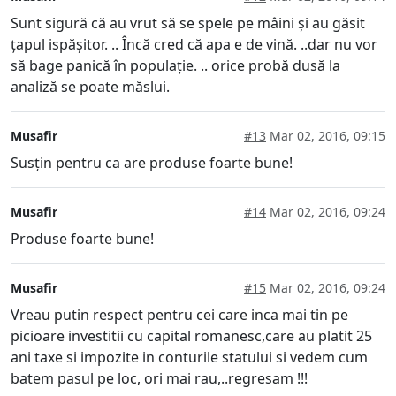
Sunt sigură că au vrut să se spele pe mâini și au găsit
țapul ispășitor. .. Încă cred că apa e de vină. ..dar nu vor
să bage panică în populație. .. orice probă dusă la
analiză se poate măslui.
Musafir
#13
Mar 02, 2016, 09:15
Susțin pentru ca are produse foarte bune!
Musafir
#14
Mar 02, 2016, 09:24
Produse foarte bune!
Musafir
#15
Mar 02, 2016, 09:24
Vreau putin respect pentru cei care inca mai tin pe
picioare investitii cu capital romanesc,care au platit 25
ani taxe si impozite in conturile statului si vedem cum
batem pasul pe loc, ori mai rau,..regresam !!!