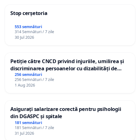
Stop cerșetoria
553 semnături
314 Semnături / 7 zile
30 Jul 2026
Petiție către CNCD privind injuriile, umilirea și
discriminarea persoanelor cu dizabilități de
către utilizatorul TikTok „Gorici”
256 semnături
256 Semnături / 7 zile
1 Aug 2026
Asigurați salarizare corectă pentru psihologii
din DGASPC și spitale
181 semnături
181 Semnături / 7 zile
31 Jul 2026