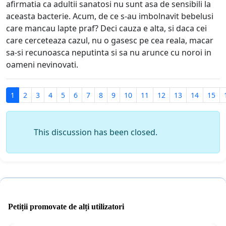
afirmatia ca adultii sanatosi nu sunt asa de sensibili la
aceasta bacterie. Acum, de ce s-au imbolnavit bebelusi
care mancau lapte praf? Deci cauza e alta, si daca cei
care cerceteaza cazul, nu o gasesc pe cea reala, macar
sa-si recunoasca neputinta si sa nu arunce cu noroi in
oameni nevinovati.
1
2
3
4
5
6
7
8
9
10
11
12
13
14
15
This discussion has been closed.
Petiții promovate de alți utilizatori