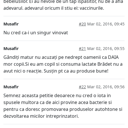
bebelusilor. Ei au nevoie de un tap ispasitor, nu de a afla
adevarul. adevarul oricum il stiu ei: vaccinurile.
Musafir
#20
Mar 02, 2016, 09:45
Nu cred ca-i un singur vinovat
Musafir
#21
Mar 02, 2016, 09:55
Gândiți matur nu acuzați pe nedrept oamenii ca DAIA
mor copii.Si eu am copil si consuma lactate Brădet nu a
avut nici o reacție. Susțin pt ca au produse bune!
Musafir
#22
Mar 02, 2016, 09:56
Semnez aceasta petitie deoarece nu cred o iota in
spusele multora ca de aici provine acea bacterie si
pentru ca doresc promovarea produselor autohtone si
dezvoltarea micilor intreprinzatori.