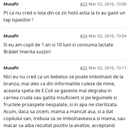
Musafir
#23
Mar 02, 2016, 10:00
Pt ca nu cred o iota din ce zic hotii astia la tv au gasit un
tap ispasitor !
Musafir
#24
Mar 02, 2016, 10:04
Si eu am copil de 1 an si 10 luni si consuma lactate
Brădet !merita susțin!
Musafir
#25
Mar 02, 2016, 10:11
Nici eu nu cred ca un bebelus se poate imbolnavii de la
branza, mai ales ca din informatiile culese de mine,
aceasta speta de E.Coli se gaseste mai degraba in
carnea cruda sau gatita insuficient si pe legumele si
fructele proaspete nespalate, si in apa ne sterilizata.
Acum, daca sa zicem, mama a mancat asa, si a dat
copilului san, trebuia sa se imbolnaveasca si mama, sau
macar sa aiba rezultat pozitiv la analize, acceptand