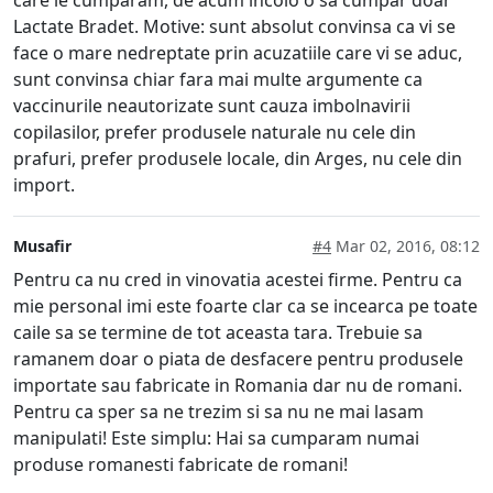
care le cumparam, de acum incolo o sa cumpar doar
Lactate Bradet. Motive: sunt absolut convinsa ca vi se
face o mare nedreptate prin acuzatiile care vi se aduc,
sunt convinsa chiar fara mai multe argumente ca
vaccinurile neautorizate sunt cauza imbolnavirii
copilasilor, prefer produsele naturale nu cele din
prafuri, prefer produsele locale, din Arges, nu cele din
import.
Musafir
#4
Mar 02, 2016, 08:12
Pentru ca nu cred in vinovatia acestei firme. Pentru ca
mie personal imi este foarte clar ca se incearca pe toate
caile sa se termine de tot aceasta tara. Trebuie sa
ramanem doar o piata de desfacere pentru produsele
importate sau fabricate in Romania dar nu de romani.
Pentru ca sper sa ne trezim si sa nu ne mai lasam
manipulati! Este simplu: Hai sa cumparam numai
produse romanesti fabricate de romani!