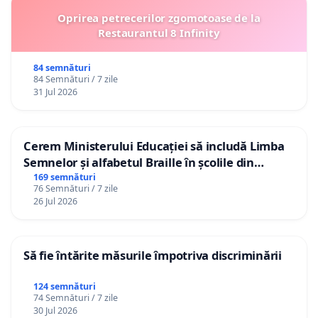
Oprirea petrecerilor zgomotoase de la
Restaurantul 8 Infinity
84 semnături
84 Semnături / 7 zile
31 Jul 2026
Cerem Ministerului Educației să includă Limba
Semnelor și alfabetul Braille în școlile din
Republica Moldova!
169 semnături
76 Semnături / 7 zile
26 Jul 2026
Să fie întărite măsurile împotriva discriminării
124 semnături
74 Semnături / 7 zile
30 Jul 2026