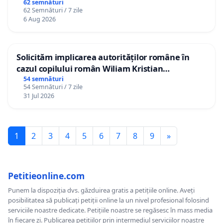
gradațiilor de vechime pentru asistenții
62 semnături
62 Semnături / 7 zile
personali
6 Aug 2026
Solicităm implicarea autorităților române în
cazul copilului român Wiliam Kristian
Gheorghe, aflat în plasament în Danemarca de
54 semnături
54 Semnături / 7 zile
12 ani
31 Jul 2026
1
2
3
4
5
6
7
8
9
»
Petitieonline.com
Punem la dispoziția dvs. găzduirea gratis a petițiile online. Aveți
posibilitatea să publicați petiții online la un nivel profesional folosind
serviciile noastre dedicate. Petițiile noastre se regăsesc în mass media
în fiecare zi. Publicarea petițiilor prin intermediul serviciilor noastre