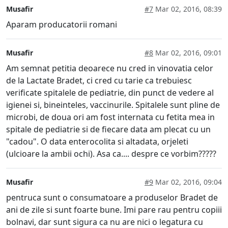
Musafir
#7
Mar 02, 2016, 08:39
Aparam producatorii romani
Musafir
#8
Mar 02, 2016, 09:01
Am semnat petitia deoarece nu cred in vinovatia celor
de la Lactate Bradet, ci cred cu tarie ca trebuiesc
verificate spitalele de pediatrie, din punct de vedere al
igienei si, bineinteles, vaccinurile. Spitalele sunt pline de
microbi, de doua ori am fost internata cu fetita mea in
spitale de pediatrie si de fiecare data am plecat cu un
"cadou". O data enterocolita si altadata, orjeleti
(ulcioare la ambii ochi). Asa ca.... despre ce vorbim?????
Musafir
#9
Mar 02, 2016, 09:04
pentruca sunt o consumatoare a produselor Bradet de
ani de zile si sunt foarte bune. Imi pare rau pentru copiii
bolnavi, dar sunt sigura ca nu are nici o legatura cu