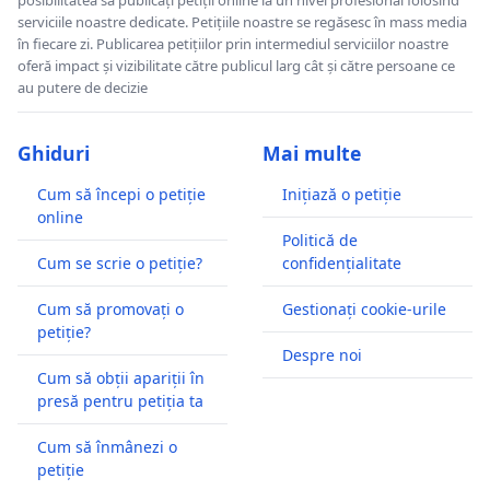
serviciile noastre dedicate. Petițiile noastre se regăsesc în mass media
în fiecare zi. Publicarea petițiilor prin intermediul serviciilor noastre
oferă impact și vizibilitate către publicul larg cât și către persoane ce
au putere de decizie
Ghiduri
Mai multe
Cum să începi o petiție
Inițiază o petiție
online
Politică de
Cum se scrie o petiție?
confidențialitate
Cum să promovați o
Gestionați cookie-urile
petiție?
Despre noi
Cum să obții apariții în
presă pentru petiția ta
Cum să înmânezi o
petiție