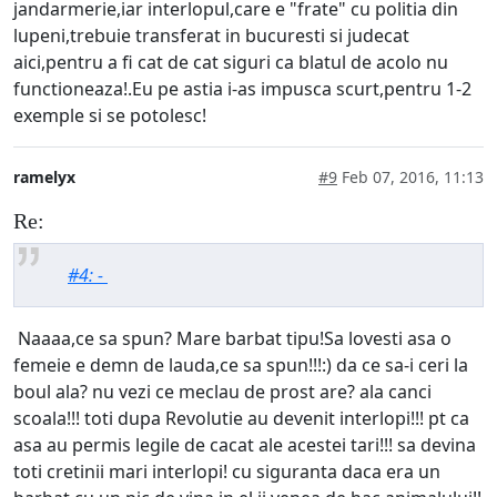
jandarmerie,iar interlopul,care e "frate" cu politia din
lupeni,trebuie transferat in bucuresti si judecat
aici,pentru a fi cat de cat siguri ca blatul de acolo nu
functioneaza!.Eu pe astia i-as impusca scurt,pentru 1-2
exemple si se potolesc!
ramelyx
#9
Feb 07, 2016, 11:13
Re:
#4: -
Naaaa,ce sa spun? Mare barbat tipu!Sa lovesti asa o
femeie e demn de lauda,ce sa spun!!!:) da ce sa-i ceri la
boul ala? nu vezi ce meclau de prost are? ala canci
scoala!!! toti dupa Revolutie au devenit interlopi!!! pt ca
asa au permis legile de cacat ale acestei tari!!! sa devina
toti cretinii mari interlopi! cu siguranta daca era un