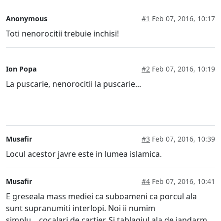
Anonymous
#1
Feb 07, 2016, 10:17
Toti nenorocitii trebuie inchisi!
Ion Popa
#2
Feb 07, 2016, 10:19
La puscarie, nenorocitii la puscarie...
Musafir
#3
Feb 07, 2016, 10:39
Locul acestor javre este in lumea islamica.
Musafir
#4
Feb 07, 2016, 10:41
E greseala mass mediei ca suboameni ca porcul ala
sunt supranumiti interlopi. Noi ii numim
simplu....cocalari de cartier. Si tablagiul ala de jandarm