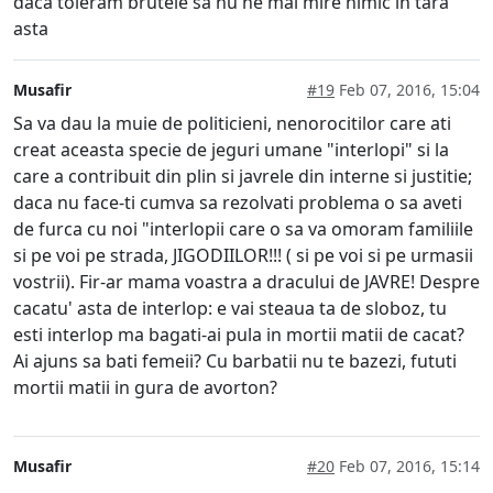
daca toleram brutele sa nu ne mai mire nimic in tara
asta
Musafir
#19
Feb 07, 2016, 15:04
Sa va dau la muie de politicieni, nenorocitilor care ati
creat aceasta specie de jeguri umane "interlopi" si la
care a contribuit din plin si javrele din interne si justitie;
daca nu face-ti cumva sa rezolvati problema o sa aveti
de furca cu noi "interlopii care o sa va omoram familiile
si pe voi pe strada, JIGODIILOR!!! ( si pe voi si pe urmasii
vostrii). Fir-ar mama voastra a dracului de JAVRE! Despre
cacatu' asta de interlop: e vai steaua ta de sloboz, tu
esti interlop ma bagati-ai pula in mortii matii de cacat?
Ai ajuns sa bati femeii? Cu barbatii nu te bazezi, fututi
mortii matii in gura de avorton?
Musafir
#20
Feb 07, 2016, 15:14