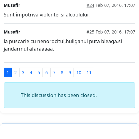
Musafir
#24
Feb 07, 2016, 17:07
Sunt împotriva violentei si alcoolului.
Musafir
#25
Feb 07, 2016, 17:07
la puscarie cu nenorocitul,huliganul puta bleaga.si
jandarmul afaraaaaa.
1
2
3
4
5
6
7
8
9
10
11
This discussion has been closed.