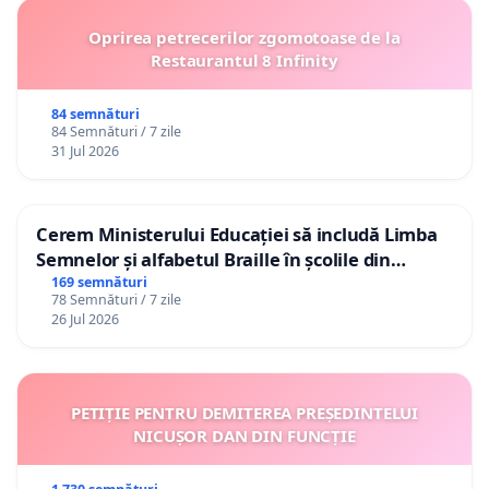
Oprirea petrecerilor zgomotoase de la
Restaurantul 8 Infinity
84 semnături
84 Semnături / 7 zile
31 Jul 2026
Cerem Ministerului Educației să includă Limba
Semnelor și alfabetul Braille în școlile din
Republica Moldova!
169 semnături
78 Semnături / 7 zile
26 Jul 2026
PETIȚIE PENTRU DEMITEREA PREȘEDINTELUI
NICUȘOR DAN DIN FUNCȚIE