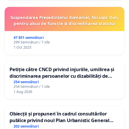
Suspendarea Președintelui României, Nicușor Dan,
pentru abuz de funcție și discreditarea statului
47 851 semnături
299 Semnături / 7 zile
1 Oct 2025
Petiție către CNCD privind injuriile, umilirea și
discriminarea persoanelor cu dizabilități de
către utilizatorul TikTok „Gorici”
254 semnături
254 Semnături / 7 zile
1 Aug 2026
Obiecții și propuneri în cadrul consultărilor
publice privind noul Plan Urbanistic General
(PUG) Ialoveni
202 semnături