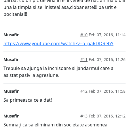
barbat cu un pic de vina in el ii venea de hac animalului!!
una la timpla si se linistea! asa,ciobaneste!!! ba urit e
pocitania!!!
Musafir
#10
Feb 07, 2016, 11:14
https://www.youtube.com/watch?v=o_paRDDRebY
Musafir
#11
Feb 07, 2016, 11:26
Trebuie sa ajunga la inchisoare si jandarmul care a
asistat pasiv la agresiune.
Musafir
#12
Feb 07, 2016, 11:58
Sa primeasca ce a dat!
Musafir
#13
Feb 07, 2016, 12:12
Semnați ca sa eliminam din societate asemenea