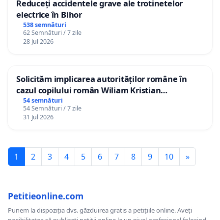
Reduceți accidentele grave ale trotinetelor
electrice în Bihor
538 semnături
62 Semnături / 7 zile
28 Jul 2026
Solicităm implicarea autorităților române în
cazul copilului român Wiliam Kristian
Gheorghe, aflat în plasament în Danemarca de
54 semnături
54 Semnături / 7 zile
12 ani
31 Jul 2026
1
2
3
4
5
6
7
8
9
10
»
Petitieonline.com
Punem la dispoziția dvs. găzduirea gratis a petițiile online. Aveți
posibilitatea să publicați petiții online la un nivel profesional folosind