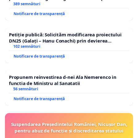
ROGOJAN
389 semnături
Notificare de transparență
Petiție publică: Solicităm modificarea proiectului
DN25 (Galați – Hanu Conachi) prin devierea
traseului în afara localităților!
102 semnături
Notificare de transparență
Propunem reinvestirea d-nei Ala Nemerenco in
functia de Ministru al Sanatatii
56 semnături
Notificare de transparență
Suspendarea Președintelui României, Nicușor Dan,
pentru abuz de funcție și discreditarea statului