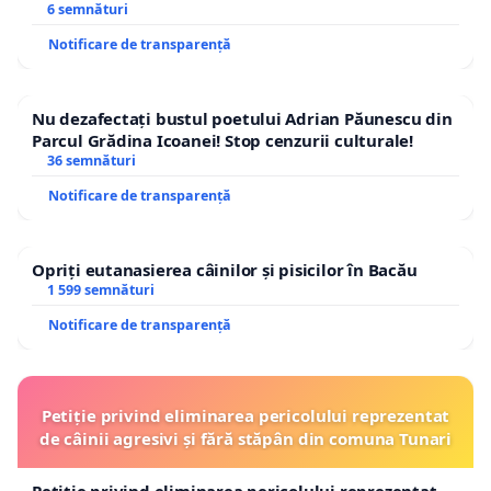
6 semnături
Notificare de transparență
Nu dezafectați bustul poetului Adrian Păunescu din
Parcul Grădina Icoanei! Stop cenzurii culturale!
36 semnături
Notificare de transparență
Opriți eutanasierea câinilor și pisicilor în Bacău
1 599 semnături
Notificare de transparență
Petiție privind eliminarea pericolului reprezentat
de câinii agresivi și fără stăpân din comuna Tunari