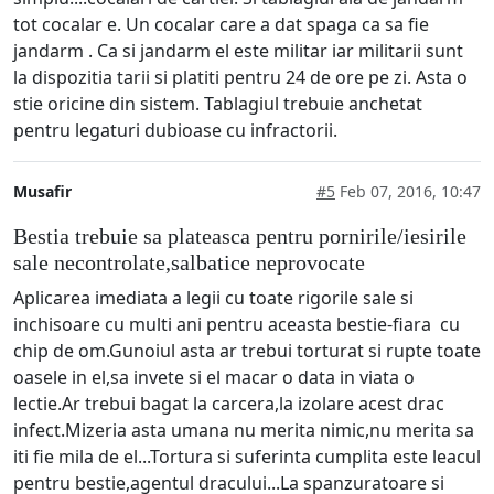
tot cocalar e. Un cocalar care a dat spaga ca sa fie
jandarm . Ca si jandarm el este militar iar militarii sunt
la dispozitia tarii si platiti pentru 24 de ore pe zi. Asta o
stie oricine din sistem. Tablagiul trebuie anchetat
pentru legaturi dubioase cu infractorii.
Musafir
#5
Feb 07, 2016, 10:47
Bestia trebuie sa plateasca pentru pornirile/iesirile
sale necontrolate,salbatice neprovocate
Aplicarea imediata a legii cu toate rigorile sale si
inchisoare cu multi ani pentru aceasta bestie-fiara cu
chip de om.Gunoiul asta ar trebui torturat si rupte toate
oasele in el,sa invete si el macar o data in viata o
lectie.Ar trebui bagat la carcera,la izolare acest drac
infect.Mizeria asta umana nu merita nimic,nu merita sa
iti fie mila de el...Tortura si suferinta cumplita este leacul
pentru bestie,agentul dracului...La spanzuratoare si