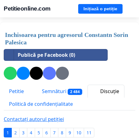
Petitieonline.com
Inițiază o petiție
Inchisoarea pentru agresorul Constantn Sorin
Palesica
Publică pe Facebook (0)
Petitie
Semnături
Discuție
2 484
Politică de confidențialitate
Contactați autorul petiției
1
2
3
4
5
6
7
8
9
10
11