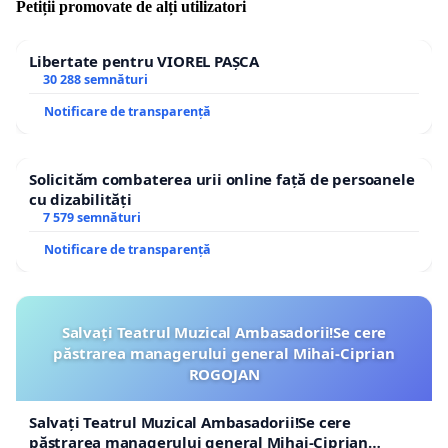
Petiții promovate de alți utilizatori
Libertate pentru VIOREL PAȘCA
30 288 semnături
Notificare de transparență
Solicităm combaterea urii online față de persoanele
cu dizabilități
7 579 semnături
Notificare de transparență
Salvați Teatrul Muzical Ambasadorii!Se cere
păstrarea managerului general Mihai-Ciprian
ROGOJAN
Salvați Teatrul Muzical Ambasadorii!Se cere
păstrarea managerului general Mihai-Ciprian