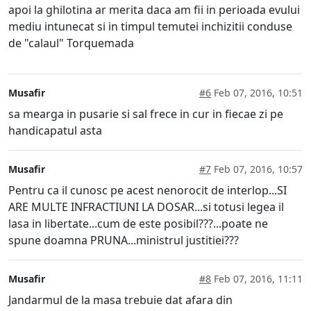
apoi la ghilotina ar merita daca am fii in perioada evului
mediu intunecat si in timpul temutei inchizitii conduse
de "calaul" Torquemada
Musafir
#6
Feb 07, 2016, 10:51
sa mearga in pusarie si sal frece in cur in fiecae zi pe
handicapatul asta
Musafir
#7
Feb 07, 2016, 10:57
Pentru ca il cunosc pe acest nenorocit de interlop...SI
ARE MULTE INFRACTIUNI LA DOSAR...si totusi legea il
lasa in libertate...cum de este posibil???...poate ne
spune doamna PRUNA...ministrul justitiei???
Musafir
#8
Feb 07, 2016, 11:11
Jandarmul de la masa trebuie dat afara din