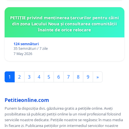
PETIȚIE privind menținerea țarcurilor pentru câini
din zona Lacului Noua și consultarea comunității
înainte de orice relocare
124 semnături
35 Semnături / 7 zile
7 May 2026
1
2
3
4
5
6
7
8
9
»
Petitieonline.com
Punem la dispoziția dvs. găzduirea gratis a petițiile online. Aveți
posibilitatea să publicați petiții online la un nivel profesional folosind
serviciile noastre dedicate. Petițiile noastre se regăsesc în mass media
în fiecare zi. Publicarea petițiilor prin intermediul serviciilor noastre