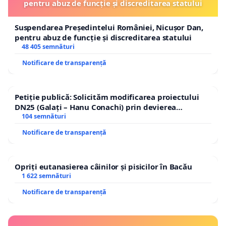
pentru abuz de funcție și discreditarea statului
Suspendarea Președintelui României, Nicușor Dan,
pentru abuz de funcție și discreditarea statului
48 405 semnături
Notificare de transparență
Petiție publică: Solicităm modificarea proiectului
DN25 (Galați – Hanu Conachi) prin devierea
traseului în afara localităților!
104 semnături
Notificare de transparență
Opriți eutanasierea câinilor și pisicilor în Bacău
1 622 semnături
Notificare de transparență