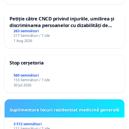
Petiție către CNCD privind injuriile, umilirea și
discriminarea persoanelor cu dizabilități de
către utilizatorul TikTok „Gorici”
263 semnături
217 Semnături / 7 zile
1 Aug 2026
Stop cerșetoria
560 semnături
153 Semnături / 7 zile
30 Jul 2026
Suplimentare locuri rezidențiat medicină generală
3 512 semnături
111 Semnături / 7 zile