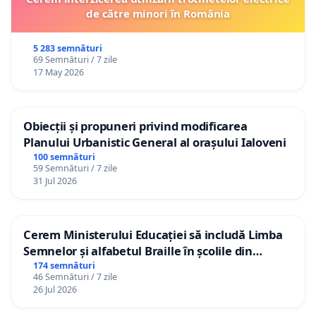
de către minori în România
5 283 semnături
69 Semnături / 7 zile
17 May 2026
Obiecții și propuneri privind modificarea
Planului Urbanistic General al orașului Ialoveni
100 semnături
59 Semnături / 7 zile
31 Jul 2026
Cerem Ministerului Educației să includă Limba
Semnelor și alfabetul Braille în școlile din
Republica Moldova!
174 semnături
46 Semnături / 7 zile
26 Jul 2026