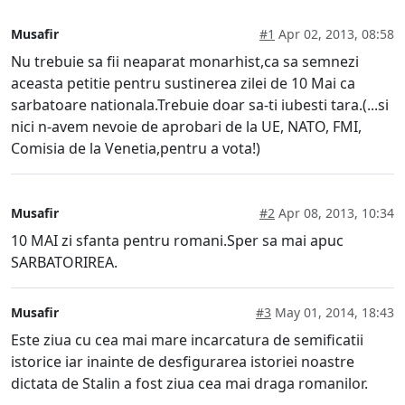
Musafir
#1
Apr 02, 2013, 08:58
Nu trebuie sa fii neaparat monarhist,ca sa semnezi
aceasta petitie pentru sustinerea zilei de 10 Mai ca
sarbatoare nationala.Trebuie doar sa-ti iubesti tara.(...si
nici n-avem nevoie de aprobari de la UE, NATO, FMI,
Comisia de la Venetia,pentru a vota!)
Musafir
#2
Apr 08, 2013, 10:34
10 MAI zi sfanta pentru romani.Sper sa mai apuc
SARBATORIREA.
Musafir
#3
May 01, 2014, 18:43
Este ziua cu cea mai mare incarcatura de semificatii
istorice iar inainte de desfigurarea istoriei noastre
dictata de Stalin a fost ziua cea mai draga romanilor.