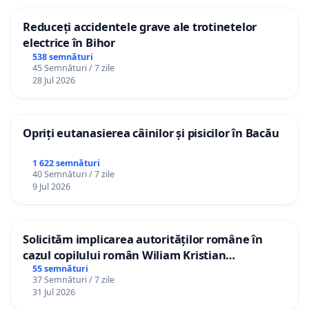
Reduceți accidentele grave ale trotinetelor
electrice în Bihor
538 semnături
45 Semnături / 7 zile
28 Jul 2026
Opriți eutanasierea câinilor și pisicilor în Bacău
1 622 semnături
40 Semnături / 7 zile
9 Jul 2026
Solicităm implicarea autorităților române în
cazul copilului român Wiliam Kristian
Gheorghe, aflat în plasament în Danemarca de
55 semnături
37 Semnături / 7 zile
12 ani
31 Jul 2026