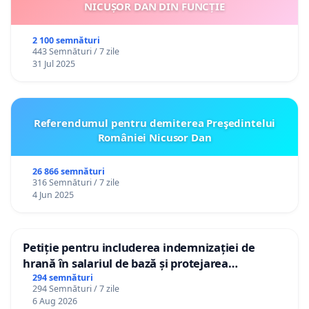
NICUȘOR DAN DIN FUNCȚIE
2 100 semnături
443 Semnături / 7 zile
31 Jul 2025
Referendumul pentru demiterea Preşedintelui
României Nicusor Dan
26 866 semnături
316 Semnături / 7 zile
4 Jun 2025
Petiție pentru includerea indemnizației de
hrană în salariul de bază și protejarea
gradațiilor de vechime pentru asistenții
294 semnături
294 Semnături / 7 zile
personali
6 Aug 2026