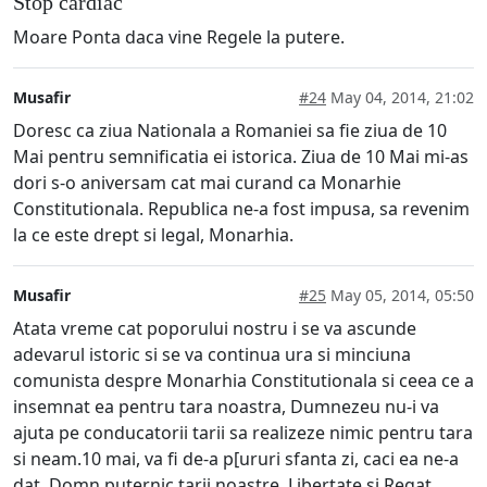
Stop cardiac
Moare Ponta daca vine Regele la putere.
Musafir
#24
May 04, 2014, 21:02
Doresc ca ziua Nationala a Romaniei sa fie ziua de 10
Mai pentru semnificatia ei istorica. Ziua de 10 Mai mi-as
dori s-o aniversam cat mai curand ca Monarhie
Constitutionala. Republica ne-a fost impusa, sa revenim
la ce este drept si legal, Monarhia.
Musafir
#25
May 05, 2014, 05:50
Atata vreme cat poporului nostru i se va ascunde
adevarul istoric si se va continua ura si minciuna
comunista despre Monarhia Constitutionala si ceea ce a
insemnat ea pentru tara noastra, Dumnezeu nu-i va
ajuta pe conducatorii tarii sa realizeze nimic pentru tara
si neam.10 mai, va fi de-a p[ururi sfanta zi, caci ea ne-a
dat, Domn puternic tarii noastre, Libertate si Regat....