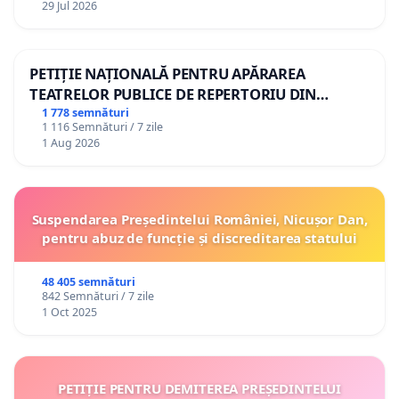
29 Jul 2026
PETIȚIE NAȚIONALĂ PENTRU APĂRAREA
TEATRELOR PUBLICE DE REPERTORIU DIN
ROMÂNIA
1 778 semnături
1 116 Semnături / 7 zile
1 Aug 2026
Suspendarea Președintelui României, Nicușor Dan,
pentru abuz de funcție și discreditarea statului
48 405 semnături
842 Semnături / 7 zile
1 Oct 2025
PETIȚIE PENTRU DEMITEREA PREȘEDINTELUI