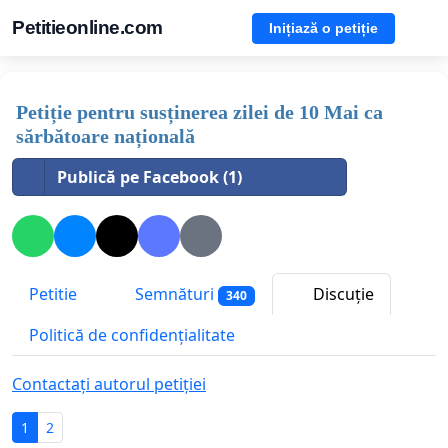
Petitieonline.com
Inițiază o petiție
Petiție pentru susținerea zilei de 10 Mai ca
sărbătoare națională
Publică pe Facebook (1)
Petitie
Semnături
Discuție
340
Politică de confidențialitate
Contactați autorul petiției
1
2