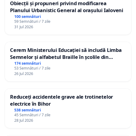
Obiecții și propuneri privind modificarea
Planului Urbanistic General al orașului Ialoveni
100 semnături
59 Semnături / 7 zile
31 Jul 2026
Cerem Ministerului Educației să includă Limba
Semnelor și alfabetul Braille în școlile din
Republica Moldova!
174 semnături
53 Semnături / 7 zile
26 Jul 2026
Reduceți accidentele grave ale trotinetelor
electrice în Bihor
538 semnături
45 Semnături / 7 zile
28 Jul 2026