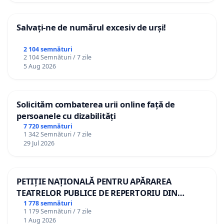
Salvați-ne de numărul excesiv de urși!
2 104 semnături
2 104 Semnături / 7 zile
5 Aug 2026
Solicităm combaterea urii online față de
persoanele cu dizabilități
7 720 semnături
1 342 Semnături / 7 zile
29 Jul 2026
PETIȚIE NAȚIONALĂ PENTRU APĂRAREA
TEATRELOR PUBLICE DE REPERTORIU DIN
ROMÂNIA
1 778 semnături
1 179 Semnături / 7 zile
1 Aug 2026