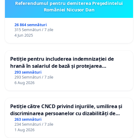
Referendumul pentru demiterea Preşedintelui
României Nicusor Dan
26 864 semnături
315 Semnături / 7 zile
4 Jun 2025
Petiție pentru includerea indemnizației de
hrană în salariul de bază și protejarea
gradațiilor de vechime pentru asistenții
293 semnături
293 Semnături / 7 zile
personali
6 Aug 2026
Petiție către CNCD privind injuriile, umilirea și
discriminarea persoanelor cu dizabilități de
către utilizatorul TikTok „Gorici”
263 semnături
234 Semnături / 7 zile
1 Aug 2026