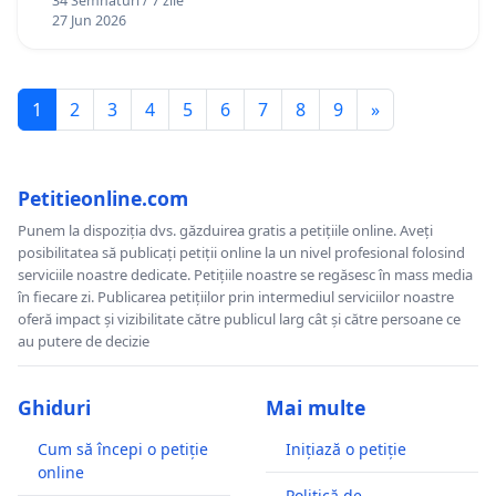
34 Semnături / 7 zile
27 Jun 2026
1
2
3
4
5
6
7
8
9
»
Petitieonline.com
Punem la dispoziția dvs. găzduirea gratis a petițiile online. Aveți
posibilitatea să publicați petiții online la un nivel profesional folosind
serviciile noastre dedicate. Petițiile noastre se regăsesc în mass media
în fiecare zi. Publicarea petițiilor prin intermediul serviciilor noastre
oferă impact și vizibilitate către publicul larg cât și către persoane ce
au putere de decizie
Ghiduri
Mai multe
Cum să începi o petiție
Inițiază o petiție
online
Politică de