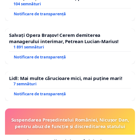
traseului în afara localităților!
104 semnături
Notificare de transparență
Salvați Opera Brașov! Cerem demiterea
managerului interimar, Petrean Lucian-Marius!
1 891 semnături
Notificare de transparență
Lidl: Mai multe cărucioare mici, mai puține mari!
7 semnături
Notificare de transparență
Suspendarea Președintelui României, Nicușor Dan,
pentru abuz de funcție și discreditarea statului