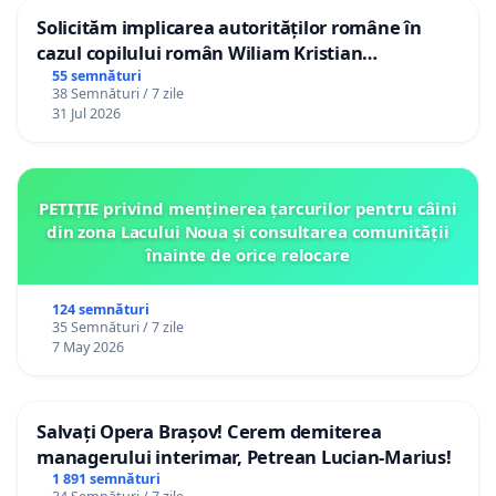
Solicităm implicarea autorităților române în
cazul copilului român Wiliam Kristian
Gheorghe, aflat în plasament în Danemarca de
55 semnături
38 Semnături / 7 zile
12 ani
31 Jul 2026
PETIȚIE privind menținerea țarcurilor pentru câini
din zona Lacului Noua și consultarea comunității
înainte de orice relocare
124 semnături
35 Semnături / 7 zile
7 May 2026
Salvați Opera Brașov! Cerem demiterea
managerului interimar, Petrean Lucian-Marius!
1 891 semnături