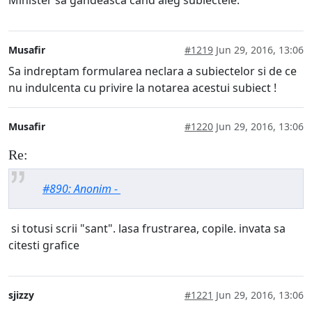
Minister sa gandeasca cand aleg subiectele.
Musafir
#1219
Jun 29, 2016, 13:06
Sa indreptam formularea neclara a subiectelor si de ce
nu indulcenta cu privire la notarea acestui subiect !
Musafir
#1220
Jun 29, 2016, 13:06
Re:
#890: Anonim -
si totusi scrii "sant". lasa frustrarea, copile. invata sa
citesti grafice
sjizzy
#1221
Jun 29, 2016, 13:06