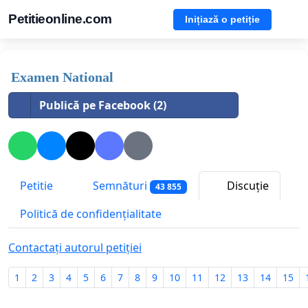
Petitieonline.com
Inițiază o petiție
Examen National
Publică pe Facebook (2)
Petitie
Semnături
Discuție
43 855
Politică de confidențialitate
Contactați autorul petiției
1
2
3
4
5
6
7
8
9
10
11
12
13
14
15