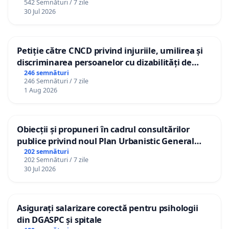
542 Semnături / 7 zile
30 Jul 2026
Petiție către CNCD privind injuriile, umilirea și
discriminarea persoanelor cu dizabilități de
către utilizatorul TikTok „Gorici”
246 semnături
246 Semnături / 7 zile
1 Aug 2026
Obiecții și propuneri în cadrul consultărilor
publice privind noul Plan Urbanistic General
(PUG) Ialoveni
202 semnături
202 Semnături / 7 zile
30 Jul 2026
Asigurați salarizare corectă pentru psihologii
din DGASPC și spitale