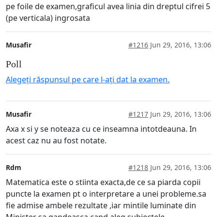
pe foile de examen,graficul avea linia din dreptul cifrei 5
(pe verticala) ingrosata
Musafir
#1216
Jun 29, 2016, 13:06
Poll
Alegeți răspunsul pe care l-ați dat la examen.
Musafir
#1217
Jun 29, 2016, 13:06
Axa x si y se noteaza cu ce inseamna intotdeauna. In
acest caz nu au fost notate.
Rdm
#1218
Jun 29, 2016, 13:06
Matematica este o stiinta exacta,de ce sa piarda copii
puncte la examen pt o interpretare a unei probleme.sa
fie admise ambele rezultate ,iar mintile luminate din