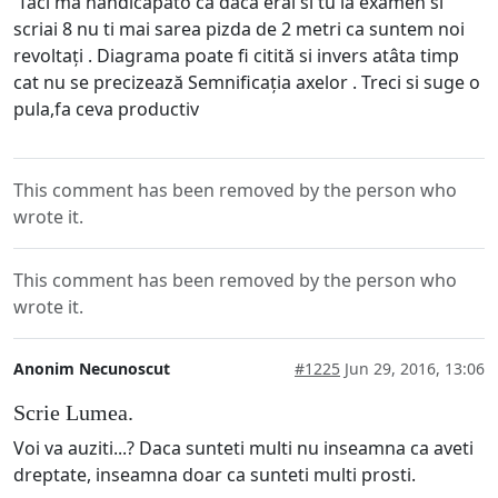
Taci ma handicapato ca daca erai si tu la examen si
scriai 8 nu ti mai sarea pizda de 2 metri ca suntem noi
revoltați . Diagrama poate fi citită si invers atâta timp
cat nu se precizează Semnificația axelor . Treci si suge o
pula,fa ceva productiv
This comment has been removed by the person who
wrote it.
This comment has been removed by the person who
wrote it.
Anonim Necunoscut
#1225
Jun 29, 2016, 13:06
Scrie Lumea.
Voi va auziti...? Daca sunteti multi nu inseamna ca aveti
dreptate, inseamna doar ca sunteti multi prosti.