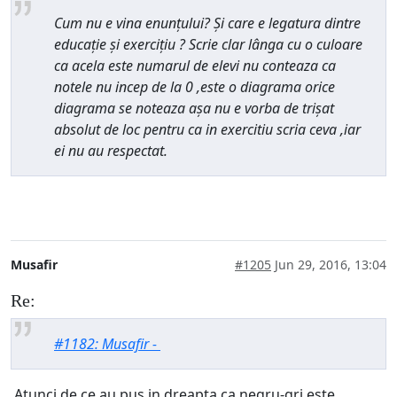
Cum nu e vina enunțului? Și care e legatura dintre
educație și exercițiu ? Scrie clar lânga cu o culoare
ca acela este numarul de elevi nu conteaza ca
notele nu incep de la 0 ,este o diagrama orice
diagrama se noteaza așa nu e vorba de trișat
absolut de loc pentru ca in exercitiu scria ceva ,iar
ei nu au respectat.
Musafir
#1205
Jun 29, 2016, 13:04
Re:
#1182: Musafir -
Atunci de ce au pus in dreapta ca negru-gri este