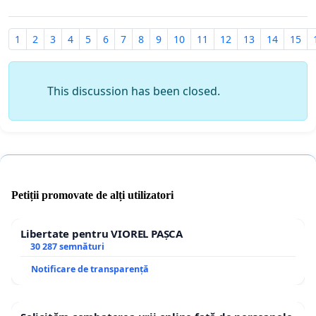
1
2
3
4
5
6
7
8
9
10
11
12
13
14
15
This discussion has been closed.
Petiții promovate de alți utilizatori
Libertate pentru VIOREL PAȘCA
30 287 semnături
Notificare de transparență