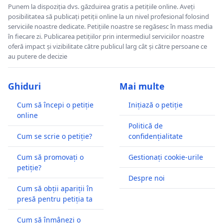
Punem la dispoziția dvs. găzduirea gratis a petițiile online. Aveți
posibilitatea să publicați petiții online la un nivel profesional folosind
serviciile noastre dedicate. Petițiile noastre se regăsesc în mass media
în fiecare zi. Publicarea petițiilor prin intermediul serviciilor noastre
oferă impact și vizibilitate către publicul larg cât și către persoane ce
au putere de decizie
Ghiduri
Mai multe
Cum să începi o petiție
Inițiază o petiție
online
Politică de
Cum se scrie o petiție?
confidențialitate
Cum să promovați o
Gestionați cookie-urile
petiție?
Despre noi
Cum să obții apariții în
presă pentru petiția ta
Cum să înmânezi o