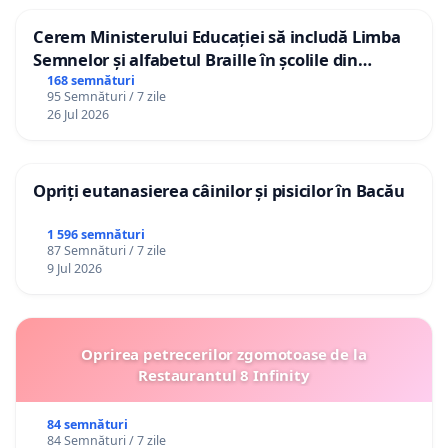
Cerem Ministerului Educației să includă Limba
Semnelor și alfabetul Braille în școlile din
Republica Moldova!
168 semnături
95 Semnături / 7 zile
26 Jul 2026
Opriți eutanasierea câinilor și pisicilor în Bacău
1 596 semnături
87 Semnături / 7 zile
9 Jul 2026
Oprirea petrecerilor zgomotoase de la
Restaurantul 8 Infinity
84 semnături
84 Semnături / 7 zile