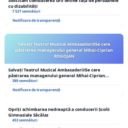
Solicităm combaterea urii online față de persoanele
cu dizabilități
7 527 semnături
Notificare de transparență
Salvați Teatrul Muzical Ambasadorii!Se cere
păstrarea managerului general Mihai-Ciprian
ROGOJAN
Salvați Teatrul Muzical Ambasadorii!Se cere
păstrarea managerului general Mihai-Ciprian
ROGOJAN
389 semnături
Notificare de transparență
Opriți schimbarea nedreaptă a conducerii Școlii
Gimnaziale Săcălaz
453 semnături