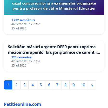
cazul concursurilor şi a examenelor organizate
pentru profesori de către Ministerul Educaţiei
1 272 semnături
46 Semnături / 7 zile
25 Jul 2026
Solicităm măsuri urgente DEER pentru oprirea
microîntreruperilor bruște și zilnice de curent în
Sâncraiu de Mureș și Nazna
326 semnături
42 Semnături / 7 zile
25 Jul 2026
1
2
3
4
5
6
7
8
9
10
»
Petitieonline.com