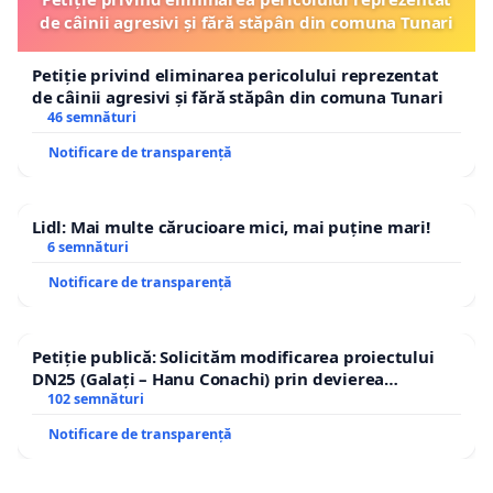
de câinii agresivi și fără stăpân din comuna Tunari
Petiție privind eliminarea pericolului reprezentat
de câinii agresivi și fără stăpân din comuna Tunari
46 semnături
Notificare de transparență
Lidl: Mai multe cărucioare mici, mai puține mari!
6 semnături
Notificare de transparență
Petiție publică: Solicităm modificarea proiectului
DN25 (Galați – Hanu Conachi) prin devierea
traseului în afara localităților!
102 semnături
Notificare de transparență