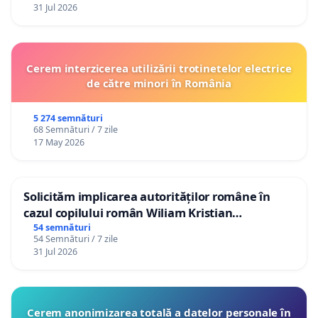
31 Jul 2026
Cerem interzicerea utilizării trotinetelor electrice
de către minori în România
5 274 semnături
68 Semnături / 7 zile
17 May 2026
Solicităm implicarea autorităților române în
cazul copilului român Wiliam Kristian
Gheorghe, aflat în plasament în Danemarca de
54 semnături
54 Semnături / 7 zile
12 ani
31 Jul 2026
Cerem anonimizarea totală a datelor personale în