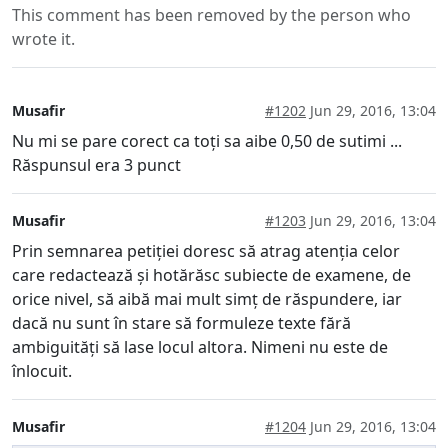
This comment has been removed by the person who
wrote it.
Musafir
#1202
Jun 29, 2016, 13:04
Nu mi se pare corect ca toți sa aibe 0,50 de sutimi ...
Răspunsul era 3 punct
Musafir
#1203
Jun 29, 2016, 13:04
Prin semnarea petiției doresc să atrag atenția celor
care redactează și hotărăsc subiecte de examene, de
orice nivel, să aibă mai mult simț de răspundere, iar
dacă nu sunt în stare să formuleze texte fără
ambiguități să lase locul altora. Nimeni nu este de
înlocuit.
Musafir
#1204
Jun 29, 2016, 13:04