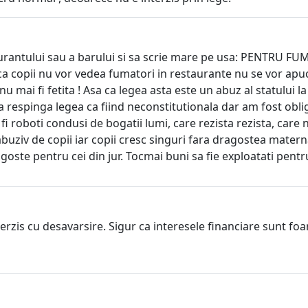
estaurantului sau a barului si sa scrie mare pe usa: PENTR
daca copii nu vor vedea fumatori in restaurante nu se vor ap
i nu mai fi fetita ! Asa ca legea asta este un abuz al statului
a respinga legea ca fiind neconstitutionala dar am fost obliga
i roboti condusi de bogatii lumi, care rezista rezista, care n
uziv de copii iar copii cresc singuri fara dragostea matern
ragoste pentru cei din jur. Tocmai buni sa fie exploatati pent
nterzis cu desavarsire. Sigur ca interesele financiare sunt fo