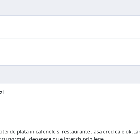
zi
tei de plata in cafenele si restaurante , asa cred ca e ok. 
ru normal , deoarece nu e interzis prin lege.