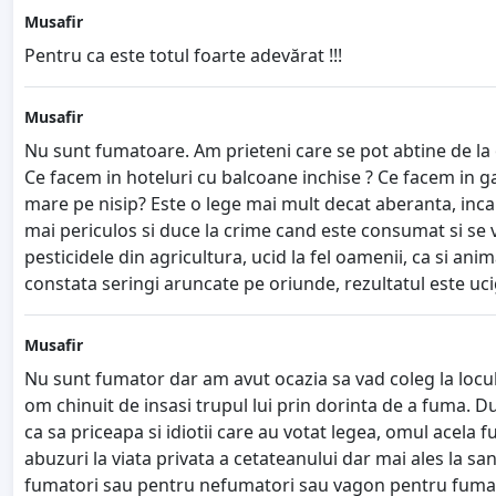
Musafir
Pentru ca este totul foarte adevărat !!!
Musafir
Nu sunt fumatoare. Am prieteni care se pot abtine de la 
Ce facem in hoteluri cu balcoane inchise ? Ce facem in gar
mare pe nisip? Este o lege mai mult decat aberanta, incalca
mai periculos si duce la crime cand este consumat si se v
pesticidele din agricultura, ucid la fel oamenii, ca si ani
constata seringi aruncate pe oriunde, rezultatul este uciga
Musafir
Nu sunt fumator dar am avut ocazia sa vad coleg la locul 
om chinuit de insasi trupul lui prin dorinta de a fuma. D
ca sa priceapa si idiotii care au votat legea, omul acela 
abuzuri la viata privata a cetateanului dar mai ales la 
fumatori sau pentru nefumatori sau vagon pentru fumatori