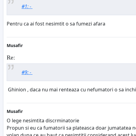
#1: -
Pentru ca ai fost nesimtit o sa fumezi afara
Musafir
Re:
#9: -
Ghinion , daca nu mai renteaza cu nefumatori o sa inchi
Musafir
O lege nesimtita discrminatorie
Propun si eu ca fumatorii sa plateasca doar jumatatea no
volan dupa ce au baut ca nesimtitii considerand acest luc