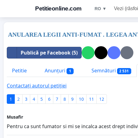
Petitieonline.com
Vezi (răsfoi
RO ▼
ANULAREA LEGII ANTI-FUMAT . LEGEA ANT
Publică pe Facebook (5)
Petitie
Anunțuri
Semnături
1
2 531
Contactați autorul petiției
1
2
3
4
5
6
7
8
9
10
11
12
Musafir
Pentru ca sunt fumator si mi se incalca acest drept indiv