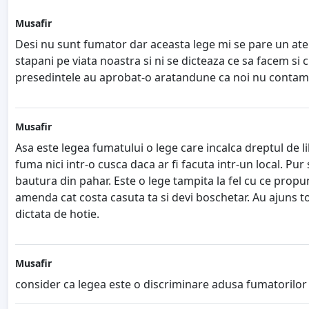
Musafir
Desi nu sunt fumator dar aceasta lege mi se pare un aten
stapani pe viata noastra si ni se dicteaza ce sa facem s
presedintele au aprobat-o aratandune ca noi nu contam ca
Musafir
Asa este legea fumatului o lege care incalca dreptul de lib
fuma nici intr-o cusca daca ar fi facuta intr-un local. P
bautura din pahar. Este o lege tampita la fel cu ce propun
amenda cat costa casuta ta si devi boschetar. Au ajuns tot
dictata de hotie.
Musafir
consider ca legea este o discriminare adusa fumatorilor !