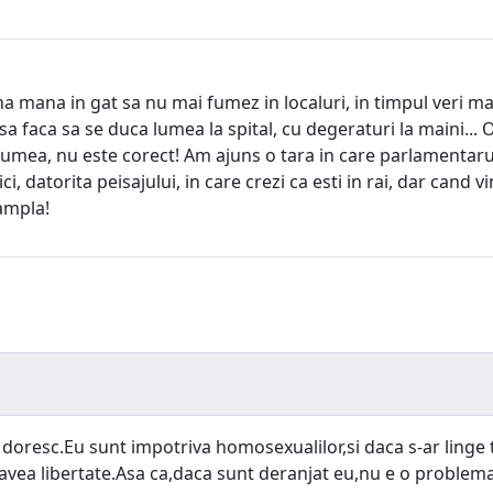
 mana in gat sa nu mai fumez in localuri, in timpul veri mai
a faca sa se duca lumea la spital, cu degeraturi la maini... O
ra lumea, nu este corect! Am ajuns o tara in care parlament
ici, datorita peisajului, in care crezi ca esti in rai, dar can
tampla!
e doresc.Eu sunt impotriva homosexualilor,si daca s-ar linge 
avea libertate.Asa ca,daca sunt deranjat eu,nu e o problema,