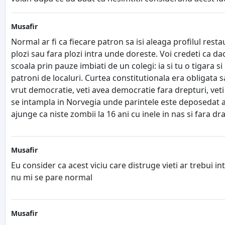
Musafir
Normal ar fi ca fiecare patron sa isi aleaga profilul r
plozi sau fara plozi intra unde doreste. Voi credeti ca 
scoala prin pauze imbiati de un colegi: ia si tu o tigara s
patroni de localuri. Curtea constitutionala era obligata s
vrut democratie, veti avea democratie fara drepturi, veti f
se intampla in Norvegia unde parintele este deposedat ab
ajunge ca niste zombii la 16 ani cu inele in nas si fara d
Musafir
Eu consider ca acest viciu care distruge vieti ar trebui i
nu mi se pare normal
Musafir