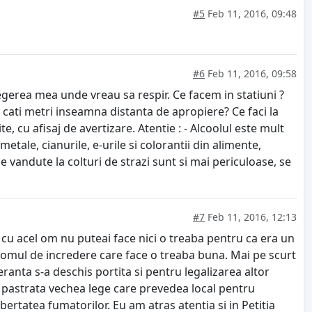
#5
Feb 11, 2016, 09:48
#6
Feb 11, 2016, 09:58
egerea mea unde vreau sa respir. Ce facem in statiuni ?
, cati metri inseamna distanta de apropiere? Ce faci la
, cu afisaj de avertizare. Atentie : - Alcoolul este mult
tale, cianurile, e-urile si colorantii din alimente,
e vandute la colturi de strazi sunt si mai periculoase, se
#7
Feb 11, 2016, 12:13
 cu acel om nu puteai face nici o treaba pentru ca era un
it omul de incredere care face o treaba buna. Mai pe scurt
ranta s-a deschis portita si pentru legalizarea altor
a pastrata vechea lege care prevedea local pentru
rtatea fumatorilor. Eu am atras atentia si in Petitia