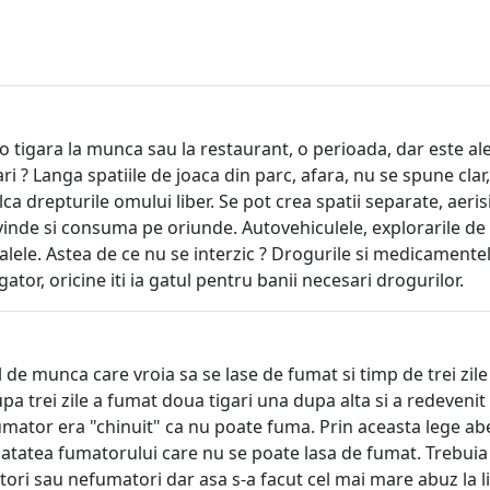
o tigara la munca sau la restaurant, o perioada, dar este al
i ? Langa spatiile de joaca din parc, afara, nu se spune clar
 drepturile omului liber. Se pot crea spatii separate, aerisite
inde si consuma pe oriunde. Autovehiculele, explorarile de me
malele. Astea de ce nu se interzic ? Drogurile si medicamentel
tor, oricine iti ia gatul pentru banii necesari drogurilor.
de munca care vroia sa se lase de fumat si timp de trei zile
upa trei zile a fumat doua tigari una dupa alta si a redeven
fumator era "chinuit" ca nu poate fuma. Prin aceasta lege abe
sanatatea fumatorului care nu se poate lasa de fumat. Trebui
 sau nefumatori dar asa s-a facut cel mai mare abuz la libe