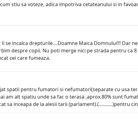
 cum stiu sa voteze, adica impotriva cetateanului si in fav
li se incalca drepturile....Doamne Maica Domnului!!! Dar nef
vorbim despre copii. Nu poti merge nici pe strada pentru ca 8
ecat cei care fumeaza.
t spatii pentru fumatori si nefumatori(separate cu usa ter
i am alt spatiu unde sa fac o terasa ,aprox.80% sunt fumato
sa inceapa de la alesii tarii (parlament).(...........)pentru ci