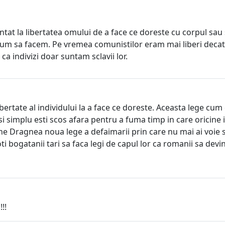
tat la libertatea omului de a face ce doreste cu corpul sau
i cum sa facem. Pe vremea comunistilor eram mai liberi decat
 indivizi doar suntam sclavii lor.
ertate al individului la a face ce doreste. Aceasta lege cum e
ur si simplu esti scos afara pentru a fuma timp in care oric
e Dragnea noua lege a defaimarii prin care nu mai ai voie sa s
i bogatanii tari sa faca legi de capul lor ca romanii sa devin
!!