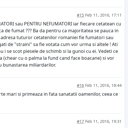
#15
Feb 11, 2016, 17:11
U FUMATORI sau PENTRU NEFUMATORI iar fiecare cetatean cu
uca de fumat ??? Ba da pentru ca majoritatea se pauca in
 la adresa tuturor cetatenilor romaniei fie fumatori sau
ti de "straini" sa fie votata cum vor urma si altele ! Ati
u i se scot piesele de schimb si la gunoi cu ei. Vedeti ce
a (chear cu o palma la fund cand face boacane) si vor
ru bunastarea miliardarilor.
#16
Feb 11, 2016, 18:44
arte mari si primeaza in fata sanatatii oamenilor, ceea ce
#17
Feb 11, 2016, 19:31