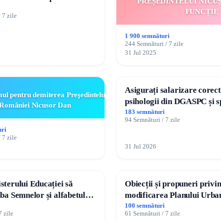
PREȘEDINTELUI NICU
ăți de către utilizatorul
FUNCȚIE
 7 zile
rici”
1 900 semnături
244 Semnături / 7 zile
31 Jul 2025
Asigurați salarizare corec
l pentru demiterea Preşedintelui
psihologii din DGASPC și s
României Nicusor Dan
183 semnături
94 Semnături / 7 zile
uri
 7 zile
31 Jul 2026
terului Educației să
Obiecții și propuneri privi
ba Semnelor și alfabetul
modificarea Planului Urban
colile din Republica
General al orașului Ialoven
100 semnături
7 zile
61 Semnături / 7 zile