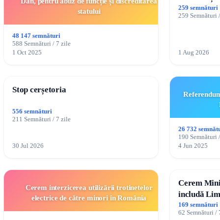
Dan, pentru abuz de funcție și discreditarea
cu dizabilit
259 semnături
statului
259 Semnături /
TikTok „Go
48 147 semnături
588 Semnături / 7 zile
1 Oct 2025
1 Aug 2026
Stop cerșetoria
Referendumu
556 semnături
211 Semnături / 7 zile
26 732 semnăt
190 Semnături /
30 Jul 2026
4 Jun 2025
Cerem Minis
Cerem interzicerea utilizării trotinetelor
includă Lim
electrice de către minori în România
Braille în ș
169 semnături
62 Semnături / 
Moldova!