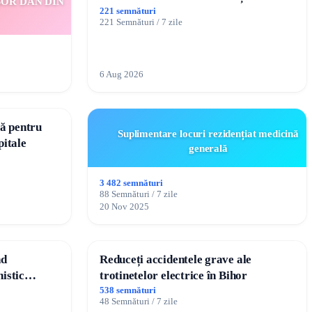
ȘOR DAN DIN
protejarea gradațiilor de vechime
221 semnături
221 Semnături / 7 zile
pentru asistenții personali
6 Aug 2026
tă pentru
Suplimentare locuri rezidențiat medicină
pitale
generală
3 482 semnături
88 Semnături / 7 zile
20 Nov 2025
nd
Reduceți accidentele grave ale
istic
trotinetelor electrice în Bihor
i
538 semnături
48 Semnături / 7 zile