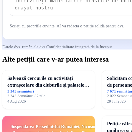
Scrieți cu propriile cuvinte. AI va redacta o petiție solidă pentru dvs.
Datele dvs. rămân ale dvs.
Confidențialitate integrată de la început
Alte petiții care v-ar putea interesa
Salvează cercurile cu activități
Solicităm c
extrașcolare din cluburile și palatele
de persoanel
copiilor
3 343 semnături
7 671 semnătur
3 343 Semnături / 7 zile
2 022 Semnături
4 Aug 2026
29 Jul 2026
Petiție cătr
Suspendarea Președintelui României, Nicușor
umilirea și