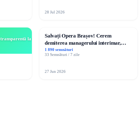
28 Jul 2026
Salvați Opera Brașov! Cerem
 transparentă la
demiterea managerului interimar,
Petrean Lucian-Marius!
1 890 semnături
33 Semnături / 7 zile
27 Jun 2026