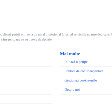
ublicați petiții online la un nivel profesional folosind serviciile noastre dedicate. P
și către persoane ce au putere de decizie
Mai multe
Inițiază o petiție
Politică de confidențialitate
Gestionați cookie-urile
Despre noi