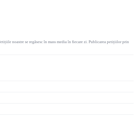
etițiile noastre se regăsesc în mass media în fiecare zi. Publicarea petițiilor prin