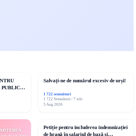
ENTRU
Salvați-ne de numărul excesiv de urși!
 PUBLICE
OMÂNIA
1 722 semnături
1 722 Semnături / 7 zile
5 Aug 2026
Petiție pentru includerea indemnizației
EMITEREA
de hrană în salariul de bază și