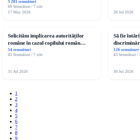
5 281 semnături
69 Semnături / 7 zile
17 May 2026
26 Jul 2026
Solicităm implicarea autorităților
Să fie întăr
române în cazul copilului român
discriminăr
Wiliam Kristian Gheorghe, aflat în
54 semnături
126 semnături
45 Semnături / 7 zile
43 Semnături / 
plasament în Danemarca de 12 ani
31 Jul 2026
30 Jul 2026
1
2
3
4
5
6
7
8
9