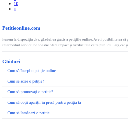
10
»
Petitieonline.com
Punem la dispoziția dvs. găzduirea gratis a petițiile online. Aveți posibilitatea să p
intermediul serviciilor noastre oferă impact și vizibilitate către publicul larg cât 
Ghiduri
Cum să începi o petiție online
Cum se scrie o petiție?
Cum să promovați o petiție?
Cum să obții apariții în presă pentru petiția ta
Cum să înmânezi o petiție