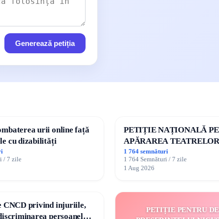
Generează petiția
ombaterea urii online față
PETIȚIE NAȚIONALĂ P
e cu dizabilități
APĂRAREA TEATRELOR
DE REPERTORIU DIN R
i
1 764 semnături
 / 7 zile
1 764 Semnături / 7 zile
1 Aug 2026
e CNCD privind injuriile,
PETIȚIE PENTRU D
 discriminarea persoanelor