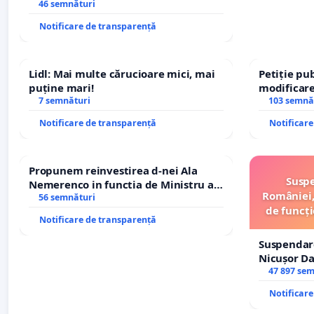
stăpân din comuna Tunari
46 semnături
Notificare de transparență
Lidl: Mai multe cărucioare mici, mai
Petiție pub
puține mari!
modificare
7 semnături
– Hanu Con
103 semnă
traseului î
Notificare de transparență
Notificar
Propunem reinvestirea d-nei Ala
Suspe
Nemerenco in functia de Ministru al
României,
Sanatatii
56 semnături
de funcți
Notificare de transparență
Suspendar
Nicușor Da
și discredi
47 897 se
Notificar