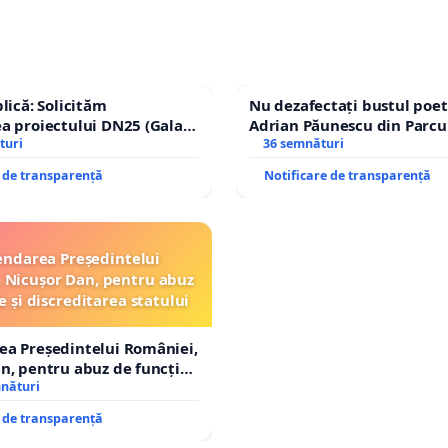
lică: Solicităm
Nu dezafectați bustul poet
a proiectului DN25 (Galați
Adrian Păunescu din Parcu
achi) prin devierea
turi
Icoanei! Stop cenzurii cultu
36 semnături
n afara localităților!
e de transparență
Notificare de transparență
ndarea Președintelui
 Nicușor Dan, pentru abuz
e și discreditarea statului
ea Președintelui României,
n, pentru abuz de funcție
tarea statului
mnături
e de transparență