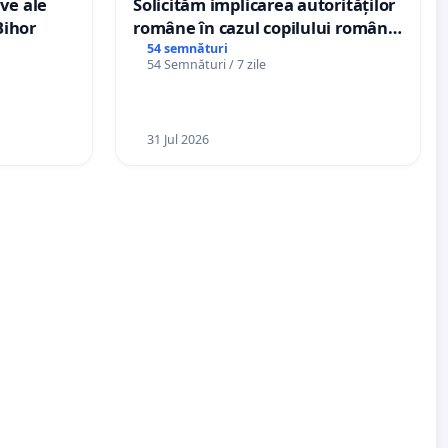
ve ale
Solicităm implicarea autorităților
Bihor
române în cazul copilului român
Wiliam Kristian Gheorghe, aflat în
54 semnături
54 Semnături / 7 zile
plasament în Danemarca de 12
ani
31 Jul 2026