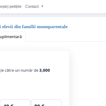
ește) petițiile
Contact:
i elevii din familii monoparentale
 suplimentară
ție către un număr de
3,000