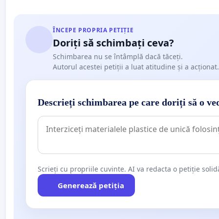
ÎNCEPE PROPRIA PETIȚIE
Doriți să schimbați ceva?
Schimbarea nu se întâmplă dacă tăceți.
Autorul acestei petiții a luat atitudine și a acționat.
Descrieți schimbarea pe care doriți să o ve
Scrieți cu propriile cuvinte. AI va redacta o petiție soli
Generează petiția