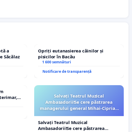
tă a
Opriți eutanasierea câinilor și
le Săcălaz
pisicilor în Bacău
1 600 semnături
Notificare de transparență
em
Salvați Teatrul Muzical
terimar,
Ambasadorii!Se cere păstrarea
managerului general Mihai-Ciprian
ROGOJAN
Salvați Teatrul Muzical
Ambasadorii!Se cere păstrarea