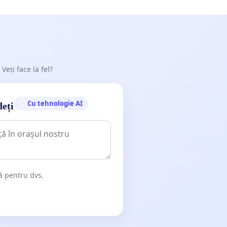
 Veți face la fel?
Cu tehnologie AI
deți
dă pentru dvs.