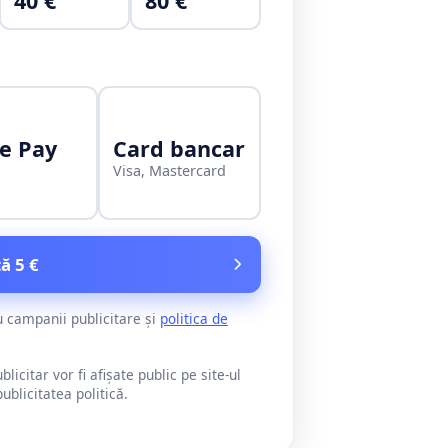
40 €
80 €
e Pay
Card bancar
Visa, Mastercard
ă 5 €
u campanii publicitare și
politica de
citar vor fi afișate public pe site-ul
blicitatea politică.