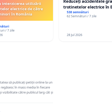
Reduceți accidentele gra
interzicerea utilizării
trotinetelor electrice în 
telor electrice de către
538 semnături
inori în România
62 Semnături / 7 zile
nături
ri / 7 zile
26
28 Jul 2026
tatea să publicați petiții online la un
se regăsesc în mass media în fiecare
 vizibilitate către publicul larg cât și