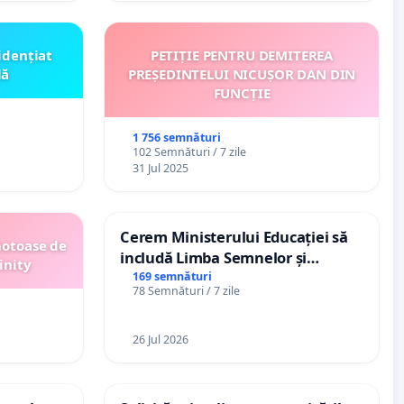
idențiat
PETIȚIE PENTRU DEMITEREA
lă
PREȘEDINTELUI NICUȘOR DAN DIN
FUNCȚIE
1 756 semnături
102 Semnături / 7 zile
31 Jul 2025
Cerem Ministerului Educației să
motoase de
includă Limba Semnelor și
inity
alfabetul Braille în școlile din
169 semnături
78 Semnături / 7 zile
Republica Moldova!
26 Jul 2026