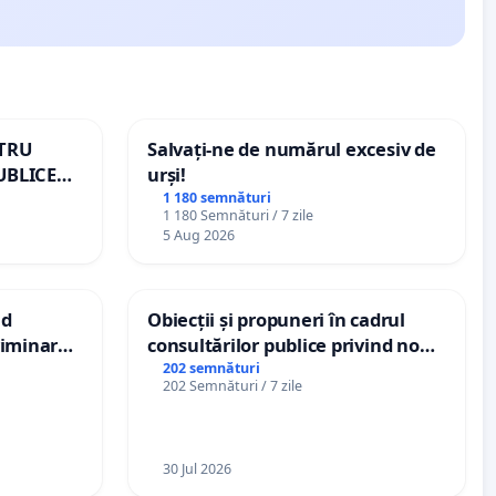
NTRU
Salvați-ne de numărul excesiv de
UBLICE
urși!
MÂNIA
1 180 semnături
1 180 Semnături / 7 zile
5 Aug 2026
nd
Obiecții și propuneri în cadrul
criminarea
consultărilor publice privind noul
ți de
Plan Urbanistic General (PUG)
202 semnături
202 Semnături / 7 zile
„Gorici”
Ialoveni
30 Jul 2026