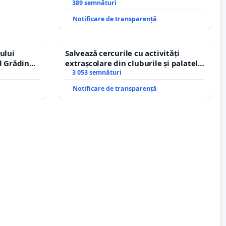
managerului general Mihai-Ciprian
389 semnături
ROGOJAN
Notificare de transparență
ului
Salvează cercurile cu activități
l Grădina
extrașcolare din cluburile și palatele
rale!
copiilor
3 053 semnături
Notificare de transparență