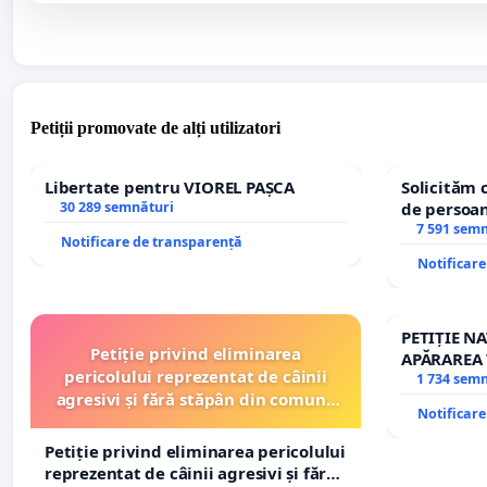
Petiții promovate de alți utilizatori
Libertate pentru VIOREL PAȘCA
Solicităm 
30 289 semnături
de persoan
7 591 sem
Notificare de transparență
Notificar
PETIȚIE N
Petiție privind eliminarea
APĂRAREA 
pericolului reprezentat de câinii
REPERTOR
1 734 sem
agresivi și fără stăpân din comuna
Notificar
Tunari
Petiție privind eliminarea pericolului
reprezentat de câinii agresivi și fără