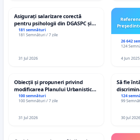
Asigurați salarizare corectă
Referen
pentru psihologii din DGASPC și
Preşedint
spitale
181 semnături
181 Semnături / 7 zile
26 642 se
124 Semnăt
31 Jul 2026
4 Jun 2025
Obiecții și propuneri privind
Să fie în
modificarea Planului Urbanistic
discrimin
General al orașului Ialoveni
100 semnături
124 semnă
100 Semnături / 7 zile
99 Semnătu
31 Jul 2026
30 Jul 202