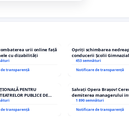
combaterea urii online față
Opriți schimbarea nedreap
ele cu dizabilități
conducerii Școlii Gimnazia
nături
453 semnături
e de transparență
Notificare de transparență
AȚIONALĂ PENTRU
Salvați Opera Brașov! Cer
TEATRELOR PUBLICE DE
demiterea managerului in
IU DIN ROMÂNIA
nături
Petrean Lucian-Marius!
1 890 semnături
e de transparență
Notificare de transparență