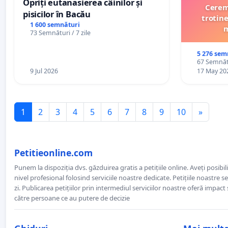
Opriți eutanasierea câinilor și
Cerem 
pisicilor în Bacău
trotine
1 600 semnături
m
73 Semnături / 7 zile
5 276 sem
67 Semnătu
9 Jul 2026
17 May 20
1
2
3
4
5
6
7
8
9
10
»
Petitieonline.com
Punem la dispoziția dvs. găzduirea gratis a petițiile online. Aveți posibili
nivel profesional folosind serviciile noastre dedicate. Petițiile noastre 
zi. Publicarea petițiilor prin intermediul serviciilor noastre oferă impact și
către persoane ce au putere de decizie