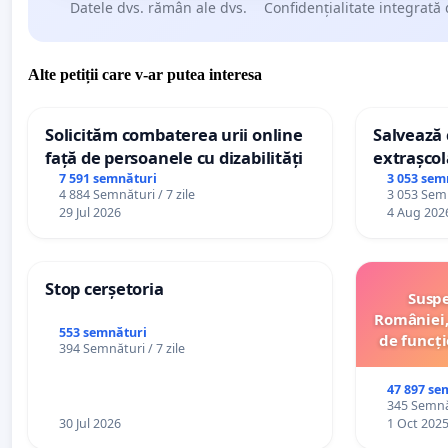
Datele dvs. rămân ale dvs.
Confidențialitate integrată 
Alte petiții care v-ar putea interesa
Solicităm combaterea urii online
Salvează c
față de persoanele cu dizabilități
extrașcol
palatele c
7 591 semnături
3 053 sem
4 884 Semnături / 7 zile
3 053 Semn
29 Jul 2026
4 Aug 202
Stop cerșetoria
Suspe
României,
553 semnături
de funcți
394 Semnături / 7 zile
47 897 se
345 Semnăt
30 Jul 2026
1 Oct 202