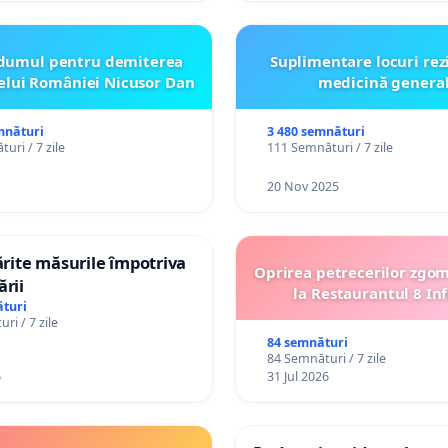
dumul pentru demiterea
Suplimentare locuri rez
elui României Nicusor Dan
medicină genera
mnături
3 480 semnături
uri / 7 zile
111 Semnături / 7 zile
20 Nov 2025
tărite măsurile împotriva
Oprirea petrecerilor zgo
ării
la Restaurantul 8 Inf
turi
ri / 7 zile
84 semnături
84 Semnături / 7 zile
6
31 Jul 2026