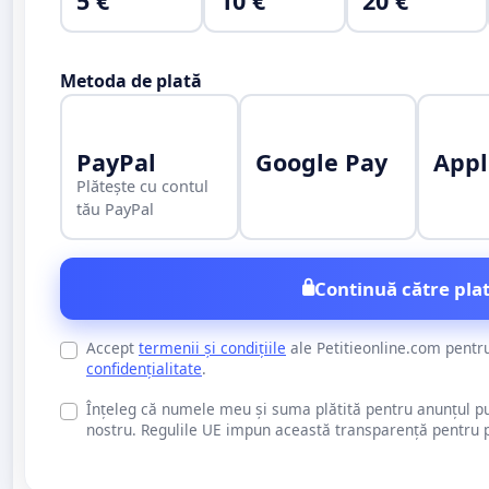
5 €
10 €
20 €
Metoda de plată
PayPal
Google Pay
Appl
Plătește cu contul
tău PayPal
Continuă către plat
Accept
termenii și condițiile
ale Petitieonline.com pentr
confidențialitate
.
Înțeleg că numele meu și suma plătită pentru anunțul publi
nostru. Regulile UE impun această transparență pentru pu