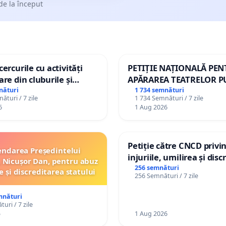
de la început
ercurile cu activități
PETIȚIE NAȚIONALĂ PE
are din cluburile și
APĂRAREA TEATRELOR P
opiilor
DE REPERTORIU DIN RO
nături
1 734 semnături
ături / 7 zile
1 734 Semnături / 7 zile
6
1 Aug 2026
Petiție către CNCD privi
ndarea Președintelui
injuriile, umilirea și dis
 Nicușor Dan, pentru abuz
persoanelor cu dizabilită
256 semnături
e și discreditarea statului
256 Semnături / 7 zile
către utilizatorul TikTok 
mnături
uri / 7 zile
5
1 Aug 2026