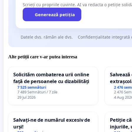
Scrieți cu propriile cuvinte. AI va redacta o petiție soli
Generează petiția
Datele dvs. rămân ale dvs.
Confidențialitate integrată 
Alte petiții care v-ar putea interesa
Solicităm combaterea urii online
Salvează c
față de persoanele cu dizabilități
extrașcol
palatele c
7 525 semnături
2 476 sem
7 489 Semnături / 7 zile
2 476 Semn
29 Jul 2026
4 Aug 202
Salvați-ne de numărul excesiv de
Petiție c
urși!
injuriile,