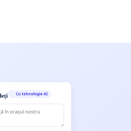
Cu tehnologie AI
deți