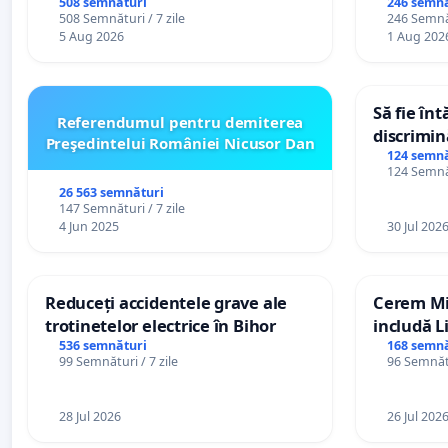
persoanel
508 semnături
246 semnă
508 Semnături / 7 zile
246 Semnăt
către util
5 Aug 2026
1 Aug 202
Să fie în
Referendumul pentru demiterea
discrimin
Preşedintelui României Nicusor Dan
124 semnă
124 Semnăt
26 563 semnături
147 Semnături / 7 zile
4 Jun 2025
30 Jul 202
Reduceți accidentele grave ale
Cerem Min
trotinetelor electrice în Bihor
includă L
alfabetul 
536 semnături
168 semnă
99 Semnături / 7 zile
96 Semnătu
Republic
28 Jul 2026
26 Jul 202