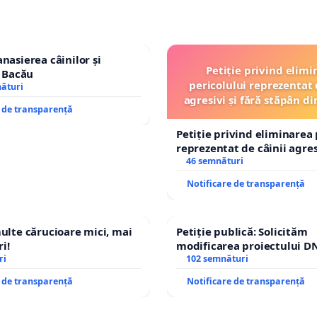
nasierea câinilor și
Petiție privind elimi
n Bacău
pericolului reprezentat 
nături
agresivi și fără stăpân 
e de transparență
Tunari
Petiție privind eliminarea 
reprezentat de câinii agresi
stăpân din comuna Tunari
46 semnături
Notificare de transparență
multe cărucioare mici, mai
Petiție publică: Solicităm
i!
modificarea proiectului DN
ri
– Hanu Conachi) prin devi
102 semnături
traseului în afara localități
e de transparență
Notificare de transparență