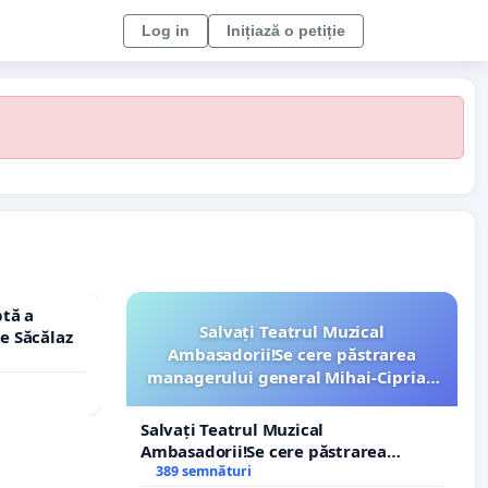
Log in
Inițiază o petiție
tă a
Salvați Teatrul Muzical
le Săcălaz
Ambasadorii!Se cere păstrarea
managerului general Mihai-Ciprian
ROGOJAN
Salvați Teatrul Muzical
Ambasadorii!Se cere păstrarea
managerului general Mihai-Ciprian
389 semnături