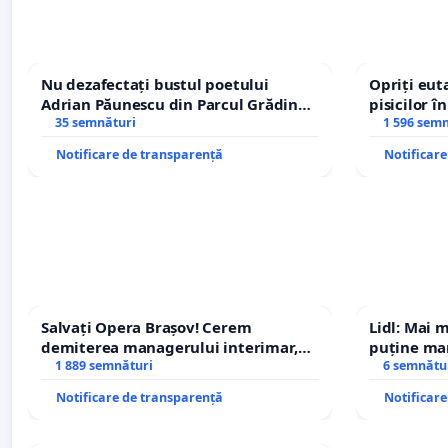
Nu dezafectați bustul poetului
Opriți euta
Adrian Păunescu din Parcul Grădina
pisicilor î
Icoanei! Stop cenzurii culturale!
35 semnături
1 596 sem
Notificare de transparență
Notificar
Salvați Opera Brașov! Cerem
Lidl: Mai 
demiterea managerului interimar,
puține mar
Petrean Lucian-Marius!
1 889 semnături
6 semnătu
Notificare de transparență
Notificar