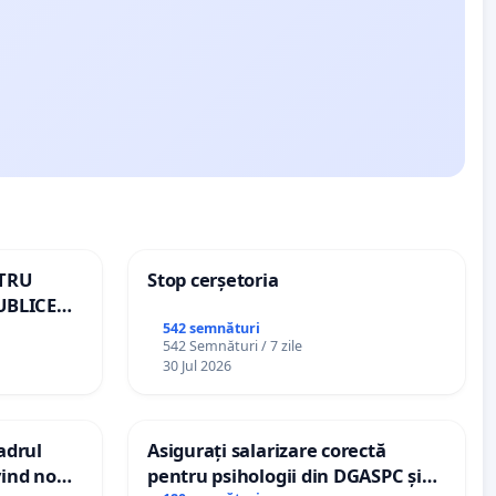
NTRU
Stop cerșetoria
UBLICE
MÂNIA
542 semnături
542 Semnături / 7 zile
30 Jul 2026
cadrul
Asigurați salarizare corectă
vind noul
pentru psihologii din DGASPC și