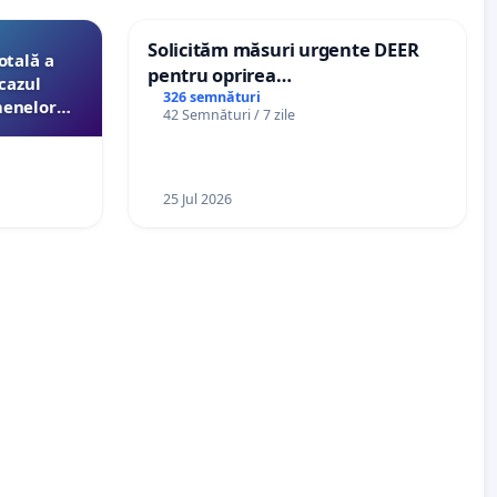
Solicităm măsuri urgente DEER
otală a
pentru oprirea
cazul
microîntreruperilor bruște și
326 semnături
menelor
42 Semnături / 7 zile
zilnice de curent în Sâncraiu de
esori de
Mureș și Nazna
aţiei
25 Jul 2026