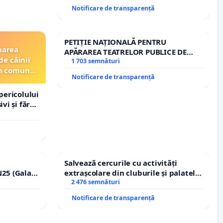
ROGOJAN
Notificare de transparență
PETIȚIE NAȚIONALĂ PENTRU
narea
APĂRAREA TEATRELOR PUBLICE DE
de câinii
REPERTORIU DIN ROMÂNIA
1 703 semnături
din comuna
Notificare de transparență
pericolului
vi și fără
Salvează cercurile cu activități
25 (Galați
extrașcolare din cluburile și palatele
erea
copiilor
2 476 semnături
lor!
Notificare de transparență