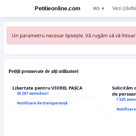
Petitieonline.com
Vezi (răsfoi
RO ▼
Un parametru necesar lipsește. Vă rugăm să vă întoarceț
Petiții promovate de alți utilizatori
Libertate pentru VIOREL PAȘCA
Solicităm 
30 287 semnături
de persoan
7 525 sem
Notificare de transparență
Notificar