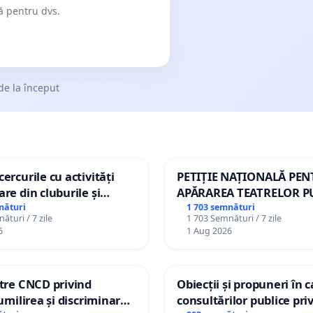
dă pentru dvs.
de la început
ercurile cu activități
PETIȚIE NAȚIONALĂ PE
are din cluburile și
APĂRAREA TEATRELOR P
opiilor
DE REPERTORIU DIN RO
nături
1 703 semnături
ături / 7 zile
1 703 Semnături / 7 zile
6
1 Aug 2026
ătre CNCD privind
Obiecții și propuneri în 
 umilirea și discriminarea
consultărilor publice pri