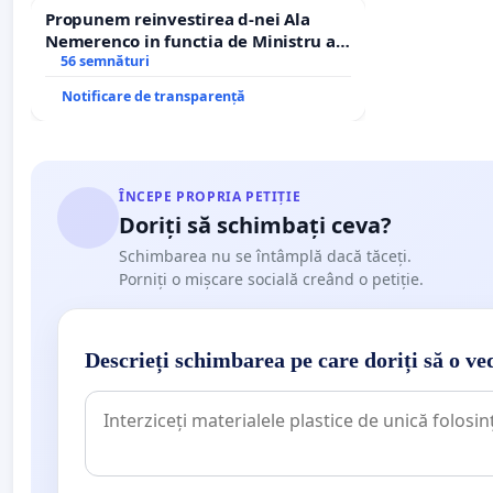
Propunem reinvestirea d-nei Ala
Nemerenco in functia de Ministru al
Sanatatii
56 semnături
Notificare de transparență
ÎNCEPE PROPRIA PETIȚIE
Doriți să schimbați ceva?
Schimbarea nu se întâmplă dacă tăceți.
Porniți o mișcare socială creând o petiție.
Descrieți schimbarea pe care doriți să o ve