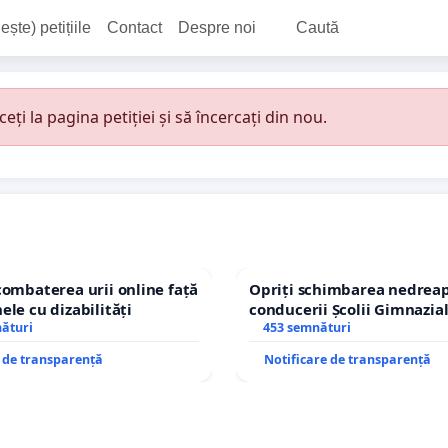
ește) petițiile
Contact
Despre noi
Caută
i la pagina petiției și să încercați din nou.
combaterea urii online față
Opriți schimbarea nedreap
ele cu dizabilități
conducerii Școlii Gimnazia
nături
453 semnături
e de transparență
Notificare de transparență