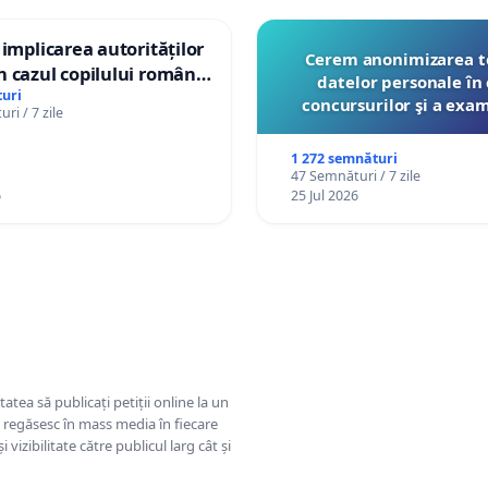
 implicarea autorităților
Cerem anonimizarea t
 cazul copilului român
datelor personale în 
istian Gheorghe, aflat în
uri
concursurilor şi a exa
ri / 7 zile
t în Danemarca de 12
organizate pentru prof
către Ministerul Educ
1 272 semnături
47 Semnături / 7 zile
6
25 Jul 2026
tatea să publicați petiții online la un
se regăsesc în mass media în fiecare
 vizibilitate către publicul larg cât și