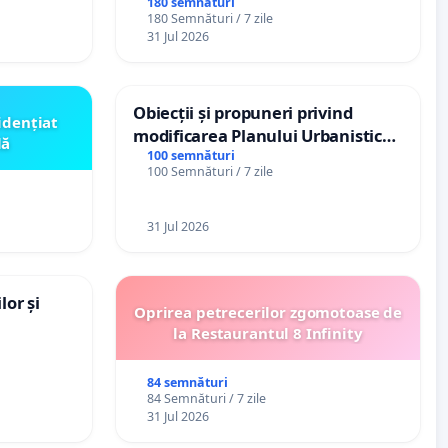
(PUG)
spitale
180 semnături
180 Semnături / 7 zile
31 Jul 2026
Obiecții și propuneri privind
idențiat
modificarea Planului Urbanistic
lă
General al orașului Ialoveni
100 semnături
100 Semnături / 7 zile
31 Jul 2026
lor și
Oprirea petrecerilor zgomotoase de
la Restaurantul 8 Infinity
84 semnături
84 Semnături / 7 zile
31 Jul 2026