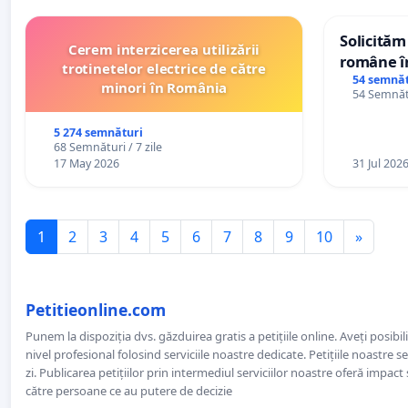
Solicităm
Cerem interzicerea utilizării
române în
trotinetelor electrice de către
Wiliam Kr
54 semnăt
minori în România
54 Semnătu
plasamen
ani
5 274 semnături
68 Semnături / 7 zile
17 May 2026
31 Jul 202
1
2
3
4
5
6
7
8
9
10
»
Petitieonline.com
Punem la dispoziția dvs. găzduirea gratis a petițiile online. Aveți posibili
nivel profesional folosind serviciile noastre dedicate. Petițiile noastre 
zi. Publicarea petițiilor prin intermediul serviciilor noastre oferă impact și
către persoane ce au putere de decizie