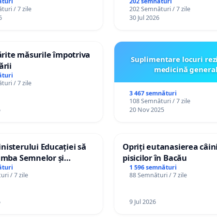
or cu dizabilități de
Plan Urbanistic General 
turi
202 semnături
uri / 7 zile
202 Semnături / 7 zile
izatorul TikTok „Gorici”
Ialoveni
6
30 Jul 2026
tărite măsurile împotriva
Suplimentare locuri rez
ării
medicină genera
turi
uri / 7 zile
3 467 semnături
108 Semnături / 7 zile
6
20 Nov 2025
isterului Educației să
Opriți eutanasierea câini
imba Semnelor și
pisicilor în Bacău
Braille în școlile din
turi
1 596 semnături
ri / 7 zile
88 Semnături / 7 zile
a Moldova!
6
9 Jul 2026