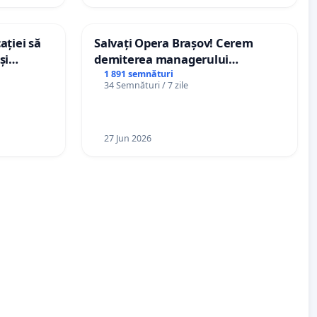
ației să
Salvați Opera Brașov! Cerem
și
demiterea managerului
e din
interimar, Petrean Lucian-Marius!
1 891 semnături
34 Semnături / 7 zile
27 Jun 2026