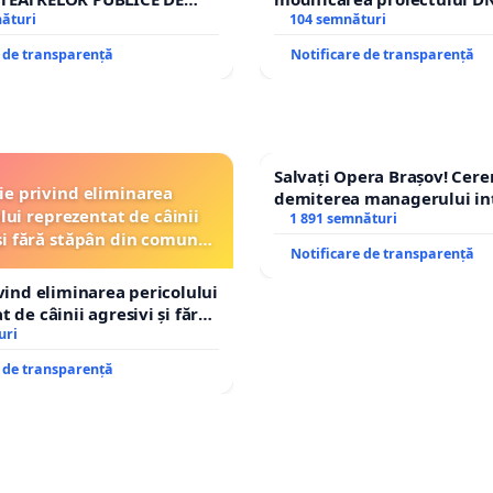
IU DIN ROMÂNIA
nături
– Hanu Conachi) prin devi
104 semnături
traseului în afara localități
e de transparență
Notificare de transparență
Salvați Opera Brașov! Cer
ție privind eliminarea
demiterea managerului in
lui reprezentat de câinii
Petrean Lucian-Marius!
1 891 semnături
și fără stăpân din comuna
Notificare de transparență
Tunari
ivind eliminarea pericolului
 de câinii agresivi și fără
n comuna Tunari
uri
e de transparență