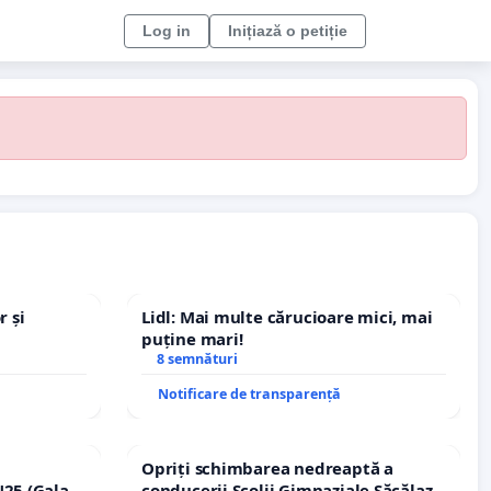
Log in
Inițiază o petiție
r și
Lidl: Mai multe cărucioare mici, mai
puține mari!
8 semnături
Notificare de transparență
Opriți schimbarea nedreaptă a
25 (Galați
conducerii Școlii Gimnaziale Săcălaz