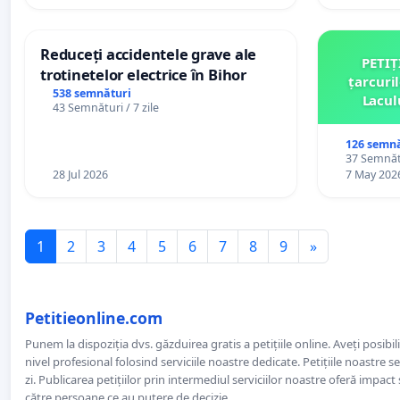
Reduceți accidentele grave ale
PETIȚ
trotinetelor electrice în Bihor
țarcuri
538 semnături
Lacul
43 Semnături / 7 zile
comun
126 semnă
37 Semnătu
28 Jul 2026
7 May 202
1
2
3
4
5
6
7
8
9
»
Petitieonline.com
Punem la dispoziția dvs. găzduirea gratis a petițiile online. Aveți posibili
nivel profesional folosind serviciile noastre dedicate. Petițiile noastre 
zi. Publicarea petițiilor prin intermediul serviciilor noastre oferă impact și
către persoane ce au putere de decizie