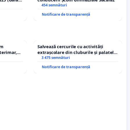
erea
454 semnături
lor!
Notificare de transparență
em
Salvează cercurile cu activități
terimar,
extrașcolare din cluburile și palatele
copiilor
3 475 semnături
Notificare de transparență