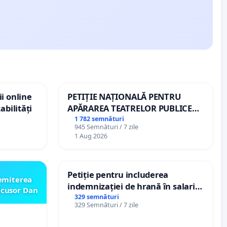
i online
PETIȚIE NAȚIONALĂ PENTRU
abilități
APĂRAREA TEATRELOR PUBLICE
DE REPERTORIU DIN ROMÂNIA
1 782 semnături
945 Semnături / 7 zile
1 Aug 2026
Petiție pentru includerea
emiterea
indemnizației de hrană în salariul
icusor Dan
de bază și protejarea gradațiilor
329 semnături
329 Semnături / 7 zile
de vechime pentru asistenții
personali