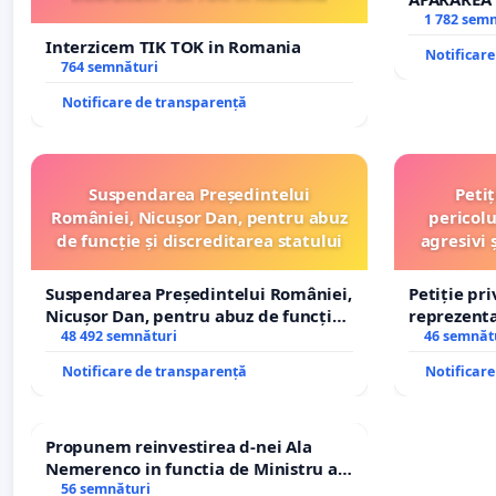
REPERTOR
1 782 sem
Interzicem TIK TOK in Romania
Notificar
764 semnături
Notificare de transparență
Suspendarea Președintelui
Peti
României, Nicușor Dan, pentru abuz
pericolu
de funcție și discreditarea statului
agresivi 
Suspendarea Președintelui României,
Petiție pr
Nicușor Dan, pentru abuz de funcție
reprezentat
și discreditarea statului
48 492 semnături
stăpân di
46 semnăt
Notificare de transparență
Notificar
Propunem reinvestirea d-nei Ala
Nemerenco in functia de Ministru al
Sanatatii
56 semnături