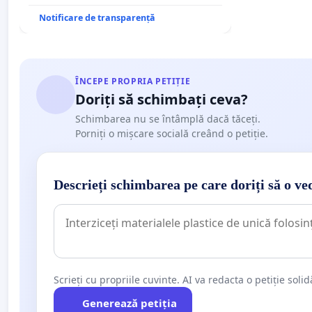
Notificare de transparență
ÎNCEPE PROPRIA PETIȚIE
Doriți să schimbați ceva?
Schimbarea nu se întâmplă dacă tăceți.
Porniți o mișcare socială creând o petiție.
Descrieți schimbarea pe care doriți să o ve
Scrieți cu propriile cuvinte. AI va redacta o petiție soli
Generează petiția