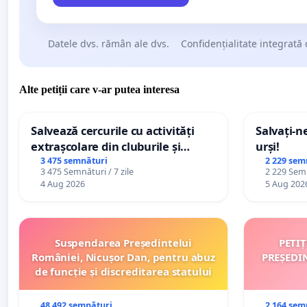
Datele dvs. rămân ale dvs.
Confidențialitate integrată 
Alte petiții care v-ar putea interesa
Salvează cercurile cu activități
Salvați-n
extrașcolare din cluburile și
urși!
palatele copiilor
3 475 semnături
2 229 sem
3 475 Semnături / 7 zile
2 229 Semn
4 Aug 2026
5 Aug 202
Suspendarea Președintelui
PETI
României, Nicușor Dan, pentru abuz
PREȘEDI
de funcție și discreditarea statului
48 492 semnături
2 164 sem