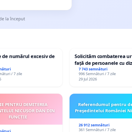
de la început
e de numărul excesiv de
Solicităm combaterea uri
față de persoanele cu diz
nături
7 743 semnături
ături / 7 zile
996 Semnături / 7 zile
6
29 Jul 2026
ȚIE PENTRU DEMITEREA
Referendumul pentru d
NTELUI NICUȘOR DAN DIN
Preşedintelui României N
FUNCȚIE
26 912 semnături
361 Semnături / 7 zile
nături