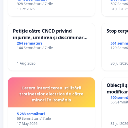
928 Semnături / 7 zile
507 Semnăt
1 Oct 2025
31 Jul 202
Petiție către CNCD privind
Stop cerș
injuriile, umilirea și discriminarea
persoanelor cu dizabilități de
264 semnături
561 semnă
144 Semnături / 7 zile
129 Semnăt
către utilizatorul TikTok „Gorici”
1 Aug 2026
30 Jul 202
Obiecții 
Cerem interzicerea utilizării
modificar
trotinetelor electrice de către
General a
100 semnă
minori în România
55 Semnătu
5 283 semnături
69 Semnături / 7 zile
17 May 2026
31 Jul 202