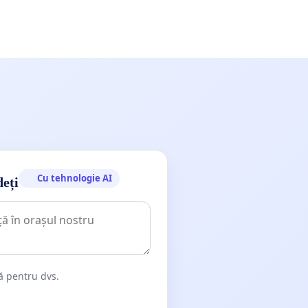
Cu tehnologie AI
deți
dă pentru dvs.