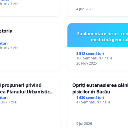
uri / 7 zile
5
4 Jun 2025
etoria
Suplimentare locuri rez
medicină genera
turi
uri / 7 zile
3 512 semnături
106 Semnături / 7 zile
6
20 Nov 2025
și propuneri privind
Opriți eutanasierea câini
ea Planului Urbanistic
pisicilor în Bacău
l orașului Ialoveni
turi
1 630 semnături
ri / 7 zile
47 Semnături / 7 zile
6
9 Jul 2026