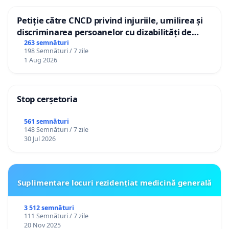
Petiție către CNCD privind injuriile, umilirea și
discriminarea persoanelor cu dizabilități de
către utilizatorul TikTok „Gorici”
263 semnături
198 Semnături / 7 zile
1 Aug 2026
Stop cerșetoria
561 semnături
148 Semnături / 7 zile
30 Jul 2026
Suplimentare locuri rezidențiat medicină generală
3 512 semnături
111 Semnături / 7 zile
20 Nov 2025