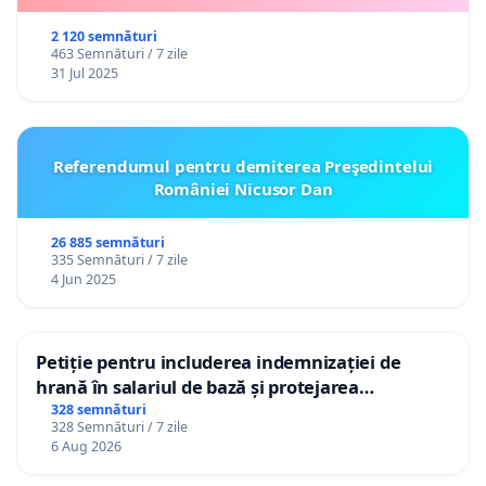
2 120 semnături
463 Semnături / 7 zile
31 Jul 2025
Referendumul pentru demiterea Preşedintelui
României Nicusor Dan
26 885 semnături
335 Semnături / 7 zile
4 Jun 2025
Petiție pentru includerea indemnizației de
hrană în salariul de bază și protejarea
gradațiilor de vechime pentru asistenții
328 semnături
328 Semnături / 7 zile
personali
6 Aug 2026