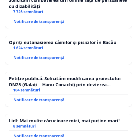
Solicităm combaterea urii online față de persoanele
cu dizabilități
7 725 semnături
Notificare de transparență
Opriți eutanasierea câinilor și pisicilor în Bacău
1 624 semnături
Notificare de transparență
Petiție publică: Solicităm modificarea proiectului
DN25 (Galați – Hanu Conachi) prin devierea
traseului în afara localităților!
104 semnături
Notificare de transparență
Lidl: Mai multe cărucioare mici, mai puține mari!
8 semnături
Notificare de transparență