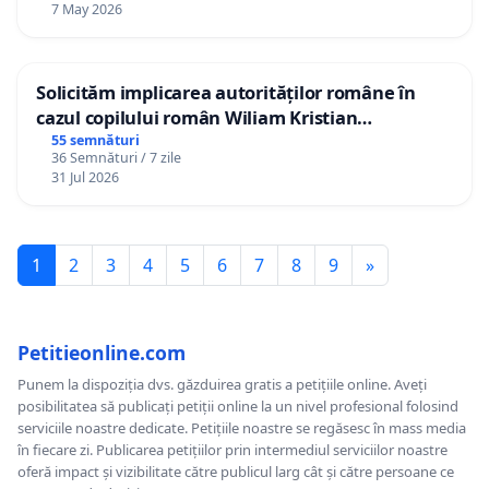
7 May 2026
Solicităm implicarea autorităților române în
cazul copilului român Wiliam Kristian
Gheorghe, aflat în plasament în Danemarca de
55 semnături
36 Semnături / 7 zile
12 ani
31 Jul 2026
1
2
3
4
5
6
7
8
9
»
Petitieonline.com
Punem la dispoziția dvs. găzduirea gratis a petițiile online. Aveți
posibilitatea să publicați petiții online la un nivel profesional folosind
serviciile noastre dedicate. Petițiile noastre se regăsesc în mass media
în fiecare zi. Publicarea petițiilor prin intermediul serviciilor noastre
oferă impact și vizibilitate către publicul larg cât și către persoane ce