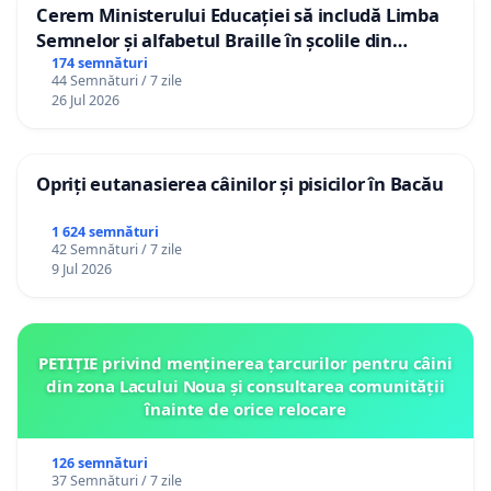
Cerem Ministerului Educației să includă Limba
Semnelor și alfabetul Braille în școlile din
Republica Moldova!
174 semnături
44 Semnături / 7 zile
26 Jul 2026
Opriți eutanasierea câinilor și pisicilor în Bacău
1 624 semnături
42 Semnături / 7 zile
9 Jul 2026
PETIȚIE privind menținerea țarcurilor pentru câini
din zona Lacului Noua și consultarea comunității
înainte de orice relocare
126 semnături
37 Semnături / 7 zile