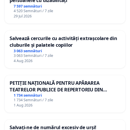
persoanele cu dizabilități
7 597 semnături
4 520 Semnături / 7 zile
29 Jul 2026
Salvează cercurile cu activități extrașcolare din
cluburile și palatele copiilor
3 063 semnături
3 063 Semnături / 7 zile
4 Aug 2026
PETIȚIE NAȚIONALĂ PENTRU APĂRAREA
TEATRELOR PUBLICE DE REPERTORIU DIN
ROMÂNIA
1 734 semnături
1 734 Semnături / 7 zile
1 Aug 2026
Salvați-ne de numărul excesiv de urși!