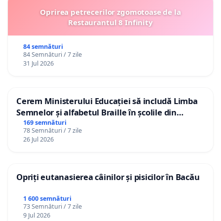
Oprirea petrecerilor zgomotoase de la
Restaurantul 8 Infinity
84 semnături
84 Semnături / 7 zile
31 Jul 2026
Cerem Ministerului Educației să includă Limba
Semnelor și alfabetul Braille în școlile din
Republica Moldova!
169 semnături
78 Semnături / 7 zile
26 Jul 2026
Opriți eutanasierea câinilor și pisicilor în Bacău
1 600 semnături
73 Semnături / 7 zile
9 Jul 2026