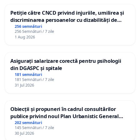
Petiție către CNCD privind injuriile, umilirea și
discriminarea persoanelor cu dizabilități de
către utilizatorul TikTok „Gorici”
256 semnături
256 Semnături / 7 zile
1 Aug 2026
Asigurați salarizare corectă pentru psihologii
din DGASPC și spitale
181 semnături
181 Semnături / 7 zile
31 Jul 2026
Obiecții și propuneri în cadrul consultărilor
publice privind noul Plan Urbanistic General
(PUG) Ialoveni
202 semnături
145 Semnături / 7 zile
30 Jul 2026