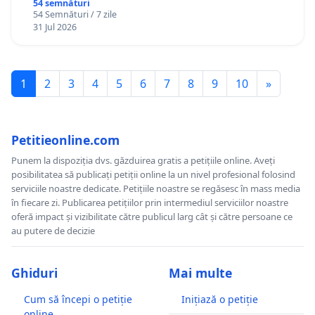
Gheorghe, aflat în plasament în Danemarca de
54 semnături
54 Semnături / 7 zile
12 ani
31 Jul 2026
1
2
3
4
5
6
7
8
9
10
»
Petitieonline.com
Punem la dispoziția dvs. găzduirea gratis a petițiile online. Aveți
posibilitatea să publicați petiții online la un nivel profesional folosind
serviciile noastre dedicate. Petițiile noastre se regăsesc în mass media
în fiecare zi. Publicarea petițiilor prin intermediul serviciilor noastre
oferă impact și vizibilitate către publicul larg cât și către persoane ce
au putere de decizie
Ghiduri
Mai multe
Cum să începi o petiție
Inițiază o petiție
online