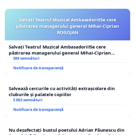
Salvați Teatrul Muzical Ambasadorii!Se cere
păstrarea managerului general Mihai-Ciprian
ROGOJAN
Salvați Teatrul Muzical Ambasadorii!Se cere
păstrarea managerului general Mihai-Ciprian
ROGOJAN
389 semnături
Notificare de transparență
Salvează cercurile cu activități extrașcolare din
cluburile și palatele copiilor
3 063 semnături
Notificare de transparență
Nu dezafectați bustul poetului Adrian Păunescu din