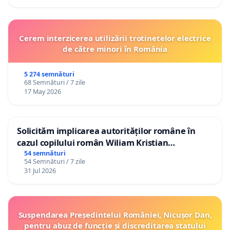
Cerem interzicerea utilizării trotinetelor electrice
de către minori în România
5 274 semnături
68 Semnături / 7 zile
17 May 2026
Solicităm implicarea autorităților române în
cazul copilului român Wiliam Kristian
Gheorghe, aflat în plasament în Danemarca de
54 semnături
54 Semnături / 7 zile
12 ani
31 Jul 2026
Suspendarea Președintelui României, Nicușor Dan,
pentru abuz de funcție și discreditarea statului