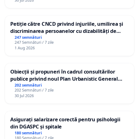
30 Jul 2026
Petiție către CNCD privind injuriile, umilirea și
discriminarea persoanelor cu dizabilități de
către utilizatorul TikTok „Gorici”
247 semnături
247 Semnături / 7 zile
1 Aug 2026
Obiecții și propuneri în cadrul consultărilor
publice privind noul Plan Urbanistic General
(PUG) Ialoveni
202 semnături
202 Semnături / 7 zile
30 Jul 2026
Asigurați salarizare corectă pentru psihologii
din DGASPC și spitale
180 semnături
180 Semnături / 7 zile