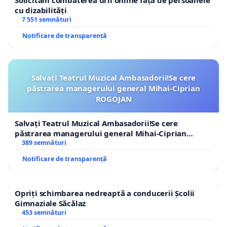
Solicităm combaterea urii online față de persoanele
cu dizabilități
7 551 semnături
Notificare de transparență
Salvați Teatrul Muzical Ambasadorii!Se cere
păstrarea managerului general Mihai-Ciprian
ROGOJAN
Salvați Teatrul Muzical Ambasadorii!Se cere
păstrarea managerului general Mihai-Ciprian
ROGOJAN
389 semnături
Notificare de transparență
Opriți schimbarea nedreaptă a conducerii Școlii
Gimnaziale Săcălaz
453 semnături