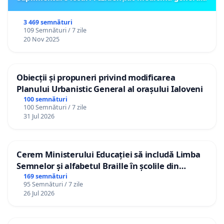
3 469 semnături
109 Semnături / 7 zile
20 Nov 2025
Obiecții și propuneri privind modificarea
Planului Urbanistic General al orașului Ialoveni
100 semnături
100 Semnături / 7 zile
31 Jul 2026
Cerem Ministerului Educației să includă Limba
Semnelor și alfabetul Braille în școlile din
Republica Moldova!
169 semnături
95 Semnături / 7 zile
26 Jul 2026