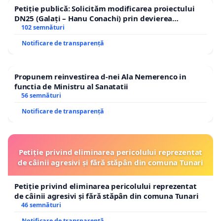
Petiție publică: Solicităm modificarea proiectului
DN25 (Galați – Hanu Conachi) prin devierea
traseului în afara localităților!
102 semnături
Notificare de transparență
Propunem reinvestirea d-nei Ala Nemerenco in
functia de Ministru al Sanatatii
56 semnături
Notificare de transparență
Petiție privind eliminarea pericolului reprezentat
de câinii agresivi și fără stăpân din comuna Tunari
Petiție privind eliminarea pericolului reprezentat
de câinii agresivi și fără stăpân din comuna Tunari
46 semnături
Notificare de transparență