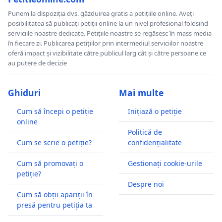
Punem la dispoziția dvs. găzduirea gratis a petițiile online. Aveți
posibilitatea să publicați petiții online la un nivel profesional folosind
serviciile noastre dedicate. Petițiile noastre se regăsesc în mass media
în fiecare zi. Publicarea petițiilor prin intermediul serviciilor noastre
oferă impact și vizibilitate către publicul larg cât și către persoane ce
au putere de decizie
Ghiduri
Mai multe
Cum să începi o petiție
Inițiază o petiție
online
Politică de
Cum se scrie o petiție?
confidențialitate
Cum să promovați o
Gestionați cookie-urile
petiție?
Despre noi
Cum să obții apariții în
presă pentru petiția ta