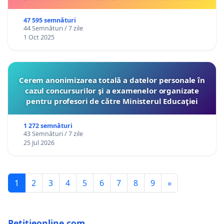
47 595 semnături
44 Semnături / 7 zile
1 Oct 2025
Cerem anonimizarea totală a datelor personale în
cazul concursurilor şi a examenelor organizate
pentru profesori de către Ministerul Educaţiei
1 272 semnături
43 Semnături / 7 zile
25 Jul 2026
1
2
3
4
5
6
7
8
9
»
Petitieonline.com