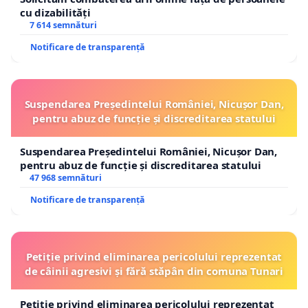
cu dizabilități
7 614 semnături
Notificare de transparență
Suspendarea Președintelui României, Nicușor Dan,
pentru abuz de funcție și discreditarea statului
Suspendarea Președintelui României, Nicușor Dan,
pentru abuz de funcție și discreditarea statului
47 968 semnături
Notificare de transparență
Petiție privind eliminarea pericolului reprezentat
de câinii agresivi și fără stăpân din comuna Tunari
Petiție privind eliminarea pericolului reprezentat