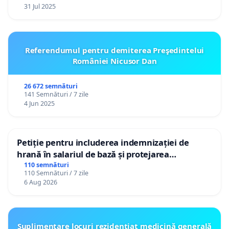
31 Jul 2025
Referendumul pentru demiterea Preşedintelui
României Nicusor Dan
26 672 semnături
141 Semnături / 7 zile
4 Jun 2025
Petiție pentru includerea indemnizației de
hrană în salariul de bază și protejarea
gradațiilor de vechime pentru asistenții
110 semnături
110 Semnături / 7 zile
personali
6 Aug 2026
Suplimentare locuri rezidențiat medicină generală