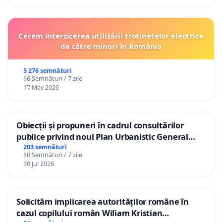
Cerem interzicerea utilizării trotinetelor electrice
de către minori în România
5 276 semnături
66 Semnături / 7 zile
17 May 2026
Obiecții și propuneri în cadrul consultărilor
publice privind noul Plan Urbanistic General
(PUG) Ialoveni
203 semnături
60 Semnături / 7 zile
30 Jul 2026
Solicităm implicarea autorităților române în
cazul copilului român Wiliam Kristian