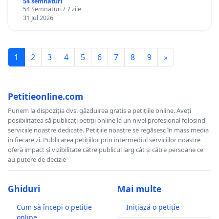
Gheorghe, aflat în plasament în Danemarca de
54 semnături
54 Semnături / 7 zile
12 ani
31 Jul 2026
1
2
3
4
5
6
7
8
9
»
Petitieonline.com
Punem la dispoziția dvs. găzduirea gratis a petițiile online. Aveți
posibilitatea să publicați petiții online la un nivel profesional folosind
serviciile noastre dedicate. Petițiile noastre se regăsesc în mass media
în fiecare zi. Publicarea petițiilor prin intermediul serviciilor noastre
oferă impact și vizibilitate către publicul larg cât și către persoane ce
au putere de decizie
Ghiduri
Mai multe
Cum să începi o petiție
Inițiază o petiție
online