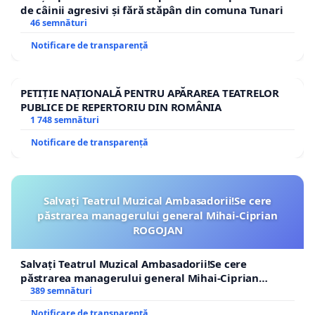
de câinii agresivi și fără stăpân din comuna Tunari
46 semnături
Notificare de transparență
PETIȚIE NAȚIONALĂ PENTRU APĂRAREA TEATRELOR
PUBLICE DE REPERTORIU DIN ROMÂNIA
1 748 semnături
Notificare de transparență
Salvați Teatrul Muzical Ambasadorii!Se cere
păstrarea managerului general Mihai-Ciprian
ROGOJAN
Salvați Teatrul Muzical Ambasadorii!Se cere
păstrarea managerului general Mihai-Ciprian
ROGOJAN
389 semnături
Notificare de transparență