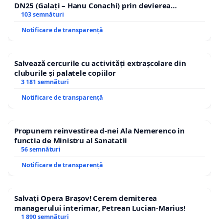
DN25 (Galați – Hanu Conachi) prin devierea
traseului în afara localităților!
103 semnături
Notificare de transparență
Salvează cercurile cu activități extrașcolare din
cluburile și palatele copiilor
3 181 semnături
Notificare de transparență
Propunem reinvestirea d-nei Ala Nemerenco in
functia de Ministru al Sanatatii
56 semnături
Notificare de transparență
Salvați Opera Brașov! Cerem demiterea
managerului interimar, Petrean Lucian-Marius!
1 890 semnături