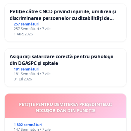
Petiție către CNCD privind injuriile, umilirea și
discriminarea persoanelor cu dizabilități de
către utilizatorul TikTok „Gorici”
257 semnături
257 Semnături / 7 zile
1 Aug 2026
Asigurați salarizare corectă pentru psihologii
din DGASPC și spitale
181 semnături
181 Semnături / 7 zile
31 Jul 2026
PETIȚIE PENTRU DEMITEREA PREȘEDINTELUI
NICUȘOR DAN DIN FUNCȚIE
1 802 semnături
147 Semnături / 7 zile