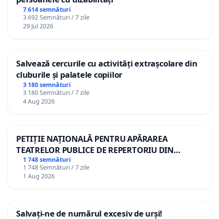
7 614 semnături
3 692 Semnături / 7 zile
29 Jul 2026
Salvează cercurile cu activități extrașcolare din
cluburile și palatele copiilor
3 180 semnături
3 180 Semnături / 7 zile
4 Aug 2026
PETIȚIE NAȚIONALĂ PENTRU APĂRAREA
TEATRELOR PUBLICE DE REPERTORIU DIN
ROMÂNIA
1 748 semnături
1 748 Semnături / 7 zile
1 Aug 2026
Salvați-ne de numărul excesiv de urși!