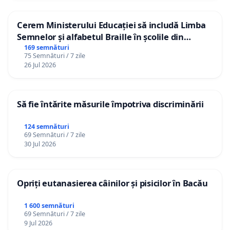
Cerem Ministerului Educației să includă Limba
Semnelor și alfabetul Braille în școlile din
Republica Moldova!
169 semnături
75 Semnături / 7 zile
26 Jul 2026
Să fie întărite măsurile împotriva discriminării
124 semnături
69 Semnături / 7 zile
30 Jul 2026
Opriți eutanasierea câinilor și pisicilor în Bacău
1 600 semnături
69 Semnături / 7 zile
9 Jul 2026