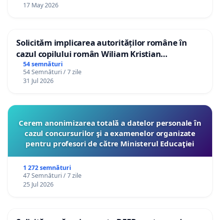
17 May 2026
Solicităm implicarea autorităților române în
cazul copilului român Wiliam Kristian
Gheorghe, aflat în plasament în Danemarca de
54 semnături
54 Semnături / 7 zile
12 ani
31 Jul 2026
Cerem anonimizarea totală a datelor personale în
cazul concursurilor şi a examenelor organizate
pentru profesori de către Ministerul Educaţiei
1 272 semnături
47 Semnături / 7 zile
25 Jul 2026