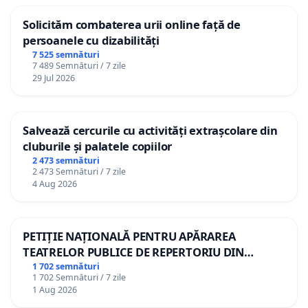
Solicităm combaterea urii online față de
persoanele cu dizabilități
7 525 semnături
7 489 Semnături / 7 zile
29 Jul 2026
Salvează cercurile cu activități extrașcolare din
cluburile și palatele copiilor
2 473 semnături
2 473 Semnături / 7 zile
4 Aug 2026
PETIȚIE NAȚIONALĂ PENTRU APĂRAREA
TEATRELOR PUBLICE DE REPERTORIU DIN
ROMÂNIA
1 702 semnături
1 702 Semnături / 7 zile
1 Aug 2026