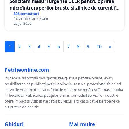
Solicităm măsuri urgente DEER pentru oprirea
microîntreruperilor bruște și zilnice de curent în
Sâncraiu de Mureș și Nazna
326 semnături
42 Semnături / 7 zile
25 Jul 2026
1
2
3
4
5
6
7
8
9
10
»
Petitieonline.com
Punem la dispoziția dvs. găzduirea gratis a petițiile online. Aveți
posibilitatea să publicați petiții online la un nivel profesional folosind
serviciile noastre dedicate. Petițiile noastre se regăsesc în mass media
în fiecare zi. Publicarea petițiilor prin intermediul serviciilor noastre
oferă impact și vizibilitate către publicul larg cât și către persoane ce
au putere de decizie
Ghiduri
Mai multe