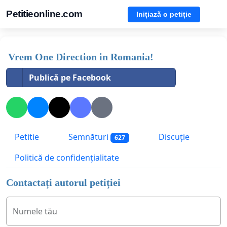
Petitieonline.com
Inițiază o petiție
Vrem One Direction in Romania!
Publică pe Facebook
Petitie
Semnături
Discuție
627
Politică de confidențialitate
Contactați autorul petiției
Numele tău