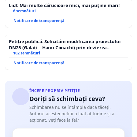
Lidl: Mai multe cărucioare mici, mai puține mari!
6 semnături
Notificare de transparență
Petiție publică: Solicităm modificarea proiectului
DN25 (Galați – Hanu Conachi) prin devierea
traseului în afara localităților!
102 semnături
Notificare de transparență
ÎNCEPE PROPRIA PETIȚIE
Doriți să schimbați ceva?
Schimbarea nu se întâmplă dacă tăceți.
Autorul acestei petiții a luat atitudine și a
acționat. Veți face la fel?