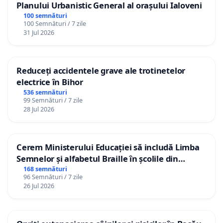
Planului Urbanistic General al orașului Ialoveni
100 semnături
100 Semnături / 7 zile
31 Jul 2026
Reduceți accidentele grave ale trotinetelor
electrice în Bihor
536 semnături
99 Semnături / 7 zile
28 Jul 2026
Cerem Ministerului Educației să includă Limba
Semnelor și alfabetul Braille în școlile din
Republica Moldova!
168 semnături
96 Semnături / 7 zile
26 Jul 2026