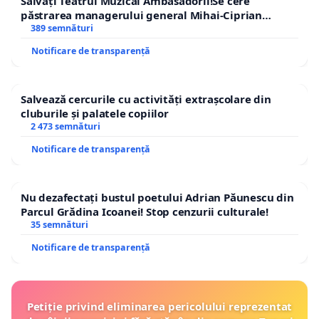
Salvați Teatrul Muzical Ambasadorii!Se cere
păstrarea managerului general Mihai-Ciprian
ROGOJAN
389 semnături
Notificare de transparență
Salvează cercurile cu activități extrașcolare din
cluburile și palatele copiilor
2 473 semnături
Notificare de transparență
Nu dezafectați bustul poetului Adrian Păunescu din
Parcul Grădina Icoanei! Stop cenzurii culturale!
35 semnături
Notificare de transparență
Petiție privind eliminarea pericolului reprezentat