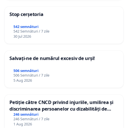
Stop cerșetoria
542 semnături
542 Semnături / 7 zile
30 Jul 2026
Salvați-ne de numărul excesiv de urși!
506 semnături
506 Semnături / 7 zile
5 Aug 2026
Petiție către CNCD privind injuriile, umilirea și
discriminarea persoanelor cu dizabilități de
către utilizatorul TikTok „Gorici”
246 semnături
246 Semnături / 7 zile
1 Aug 2026