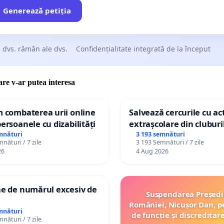
Generează petiția
 dvs. rămân ale dvs.
Confidențialitate integrată de la început
care v-ar putea interesa
m combaterea urii online
Salvează cercurile cu act
persoanele cu dizabilități
extrașcolare din cluburil
palatele copiilor
mnături
3 193 semnături
nături / 7 zile
3 193 Semnături / 7 zile
26
4 Aug 2026
ne de numărul excesiv de
Suspendarea Președi
României, Nicușor Dan, p
mnături
de funcție și discreditar
nături / 7 zile