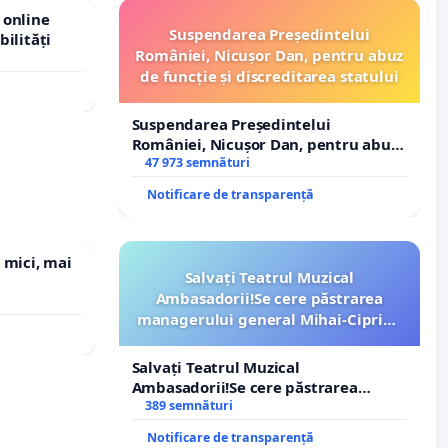
 online
Suspendarea Președintelui
bilități
României, Nicușor Dan, pentru abuz
de funcție și discreditarea statului
Suspendarea Președintelui
României, Nicușor Dan, pentru abuz
de funcție și discreditarea statului
47 973 semnături
Notificare de transparență
 mici, mai
Salvați Teatrul Muzical
Ambasadorii!Se cere păstrarea
managerului general Mihai-Ciprian
ROGOJAN
Salvați Teatrul Muzical
Ambasadorii!Se cere păstrarea
managerului general Mihai-Ciprian
389 semnături
ROGOJAN
Notificare de transparență