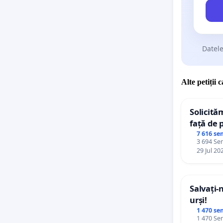
Datele
Alte petiții 
Solicită
față de 
7 616 se
3 694 Sem
29 Jul 20
Salvați-
urși!
1 470 se
1 470 Sem