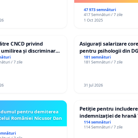
47 973 semnături
417 Semnături / 7 zile
26
1 Oct 2025
către CNCD privind
Asigurați salarizare cor
, umilirea și discriminarea
pentru psihologii din D
lor cu dizabilități de
spitale
nături
181 semnături
turi / 7 zile
181 Semnături / 7 zile
lizatorul TikTok „Gorici”
26
31 Jul 2026
Petiție pentru includer
ndumul pentru demiterea
indemnizației de hrană î
telui României Nicusor Dan
de bază și protejarea gr
114 semnături
114 Semnături / 7 zile
de vechime pentru asist
emnături
personali