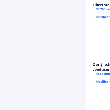
Libertat
30 290 s
Notifica
Opriți s
conduceri
453 semn
Notifica