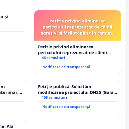
r și
Petiție privind eliminarea
pericolului reprezentat de câinii
agresivi și fără stăpân din comuna
Tunari
Petiție privind eliminarea
pericolului reprezentat de câinii
agresivi și fără stăpân din comuna
46 semnături
Tunari
Notificare de transparență
rem
Petiție publică: Solicităm
terimar,
modificarea proiectului DN25 (Galați
– Hanu Conachi) prin devierea
103 semnături
traseului în afara localităților!
Notificare de transparență
nei Ala