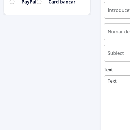
PayPal
Card bancar
Introduceț
Numar de 
Subiect
Text