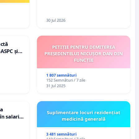
30 Jul 2026
ectă
PETIȚIE PENTRU DEMITEREA
GASPC și
PREȘEDINTELUI NICUȘOR DAN DIN
FUNCȚIE
1 807 semnături
152 Semnături / 7 zile
31 Jul 2025
ea
Suplimentare locuri rezidențiat
n salariul
medicină generală
adațiilor
enții
3 481 semnături