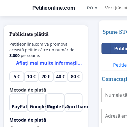
Petitieonline.com
Vezi (răsfoi
RO ▼
Spune STO
Publicitate plătită
Petitieonline.com va promova
Publi
această petiție către un număr de
3,000
persoane.
Aflați mai multe informații...
Petitie
5 €
10 €
20 €
40 €
80 €
Contactați
Metoda de plată
Numele t
PayPal
Google Pay
Apple Pay
Card bancar
Adresă em
Metoda de plată