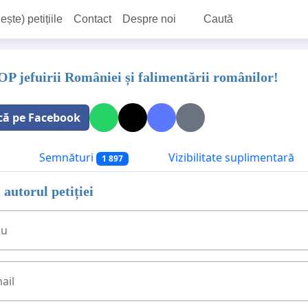
ește) petițiile
Contact
Despre noi
Caută
P jefuirii României și falimentării românilor!
că pe Facebook
Semnături
Vizibilitate suplimentară
1 897
 autorul petiției
ău
ail