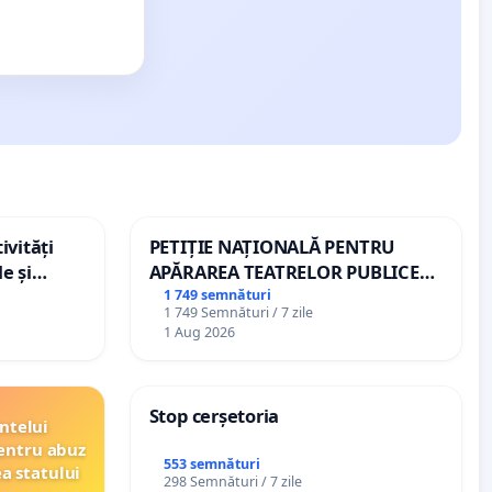
ivități
PETIȚIE NAȚIONALĂ PENTRU
e și
APĂRAREA TEATRELOR PUBLICE
DE REPERTORIU DIN ROMÂNIA
1 749 semnături
1 749 Semnături / 7 zile
1 Aug 2026
Stop cerșetoria
ntelui
entru abuz
553 semnături
ea statului
298 Semnături / 7 zile