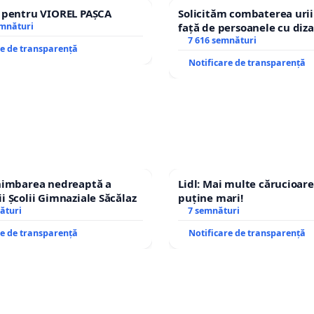
e pentru VIOREL PAȘCA
Solicităm combaterea urii
emnături
față de persoanele cu diza
7 616 semnături
re de transparență
Notificare de transparență
chimbarea nedreaptă a
Lidl: Mai multe cărucioare
i Școlii Gimnaziale Săcălaz
puține mari!
ături
7 semnături
re de transparență
Notificare de transparență