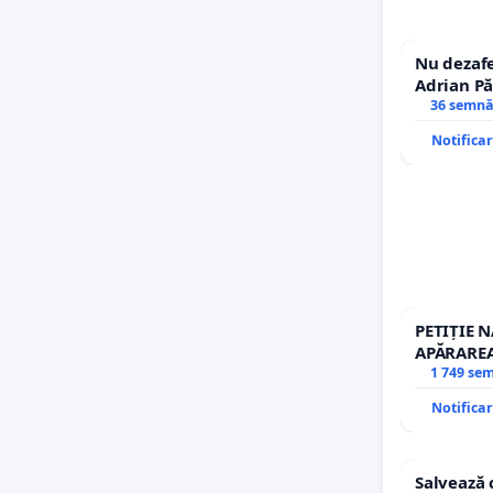
Nu dezafe
Adrian Pă
Icoanei! S
36 semnă
Notifica
PETIȚIE 
APĂRAREA
REPERTO
1 749 se
Notifica
Salvează 