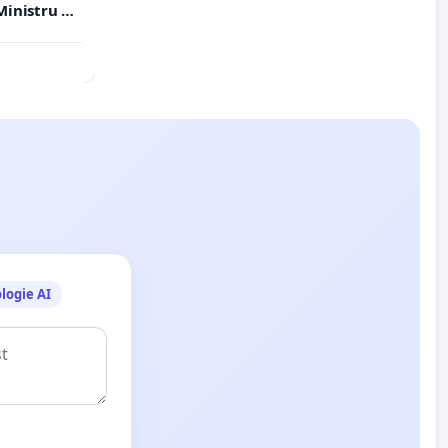
inistru al
logie AI