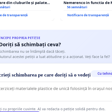
are din cluburile și palatele
Nemerenco in functia de M
mnături
Sanatatii
56 semnături
re de transparență
Notificare de transparență
ÎNCEPE PROPRIA PETIȚIE
Doriți să schimbați ceva?
Schimbarea nu se întâmplă dacă tăceți.
Autorul acestei petiții a luat atitudine și a acționat. Veți face la fel?
Cu tehno
rieți schimbarea pe care doriți să o vedeți
ți cu propriile cuvinte. AI va redacta o petiție solidă pentru dvs.