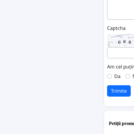
Captcha
Am cel puțin
Da
Trimite
Petiții promo