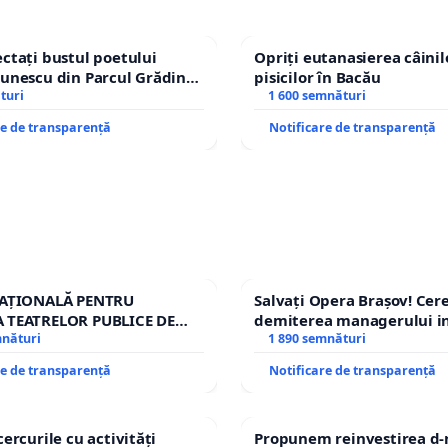
ctați bustul poetului
Opriți eutanasierea câinilo
unescu din Parcul Grădina
pisicilor în Bacău
top cenzurii culturale!
turi
1 600 semnături
re de transparență
Notificare de transparență
NAȚIONALĂ PENTRU
Salvați Opera Brașov! Ce
 TEATRELOR PUBLICE DE
demiterea managerului in
RIU DIN ROMÂNIA
mnături
Petrean Lucian-Marius!
1 890 semnături
re de transparență
Notificare de transparență
cercurile cu activități
Propunem reinvestirea d-