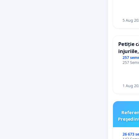
5 Aug 20
Petiție 
injuriile
persoane
257 sem
257 Semnă
către uti
1 Aug 20
Refere
Preşedin
26 673 s