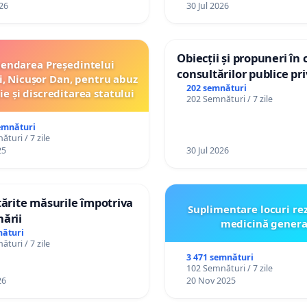
26
30 Jul 2026
Obiecții și propuneri în 
endarea Președintelui
consultărilor publice pr
, Nicușor Dan, pentru abuz
Plan Urbanistic General
202 semnături
ie și discreditarea statului
202 Semnături / 7 zile
Ialoveni
emnături
turi / 7 zile
25
30 Jul 2026
ntărite măsurile împotriva
Suplimentare locuri re
nării
medicină genera
nături
turi / 7 zile
3 471 semnături
102 Semnături / 7 zile
26
20 Nov 2025