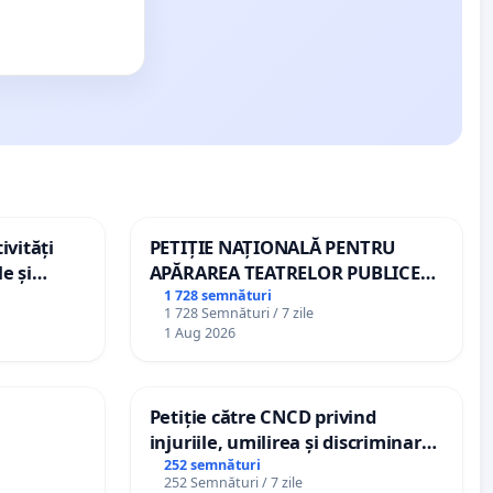
ivități
PETIȚIE NAȚIONALĂ PENTRU
e și
APĂRAREA TEATRELOR PUBLICE
DE REPERTORIU DIN ROMÂNIA
1 728 semnături
1 728 Semnături / 7 zile
1 Aug 2026
Petiție către CNCD privind
injuriile, umilirea și discriminarea
persoanelor cu dizabilități de
252 semnături
252 Semnături / 7 zile
către utilizatorul TikTok „Gorici”