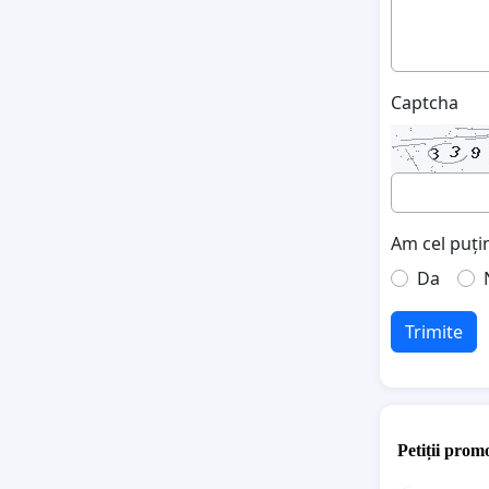
Captcha
Am cel puțin
Da
Trimite
Petiții promo