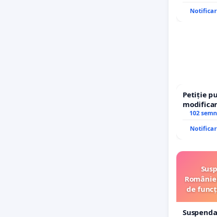
Notifica
Petiție p
modificar
– Hanu Co
102 semn
traseului 
Notifica
Susp
României
de funcț
Suspenda