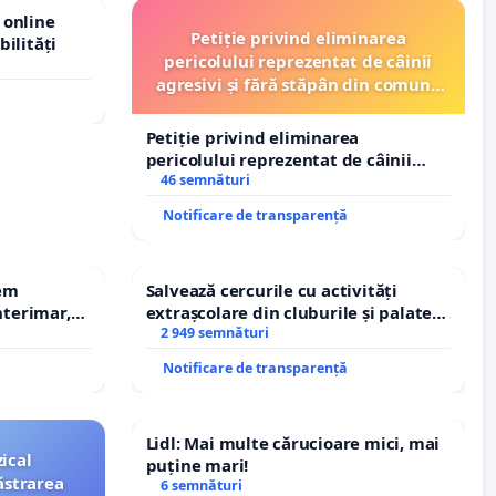
 online
Petiție privind eliminarea
bilități
pericolului reprezentat de câinii
agresivi și fără stăpân din comuna
Tunari
Petiție privind eliminarea
pericolului reprezentat de câinii
agresivi și fără stăpân din comuna
46 semnături
Tunari
Notificare de transparență
rem
Salvează cercurile cu activități
terimar,
extrașcolare din cluburile și palatele
copiilor
2 949 semnături
Notificare de transparență
Lidl: Mai multe cărucioare mici, mai
ical
puține mari!
ăstrarea
6 semnături