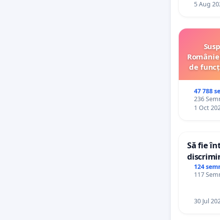
5 Aug 20
Susp
României
de funcț
47 788 s
236 Semnă
1 Oct 20
Să fie î
discrimi
124 sem
117 Semnă
30 Jul 20