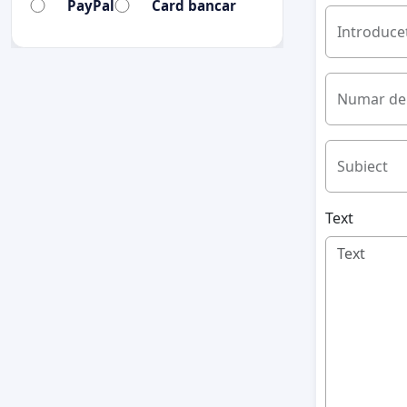
PayPal
Card bancar
Introduceț
Numar de 
Subiect
Text