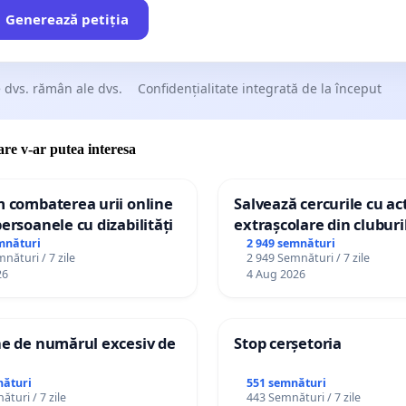
Generează petiția
 dvs. rămân ale dvs.
Confidențialitate integrată de la început
care v-ar putea interesa
m combaterea urii online
Salvează cercurile cu act
persoanele cu dizabilități
extrașcolare din cluburil
palatele copiilor
mnături
2 949 semnături
nături / 7 zile
2 949 Semnături / 7 zile
26
4 Aug 2026
ne de numărul excesiv de
Stop cerșetoria
nături
551 semnături
turi / 7 zile
443 Semnături / 7 zile