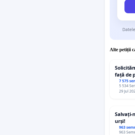
Datele
Alte petiții 
Solicită
față de 
7 575 se
5 534 Sem
29 Jul 20
Salvați-
urși!
963 sem
963 Semnă