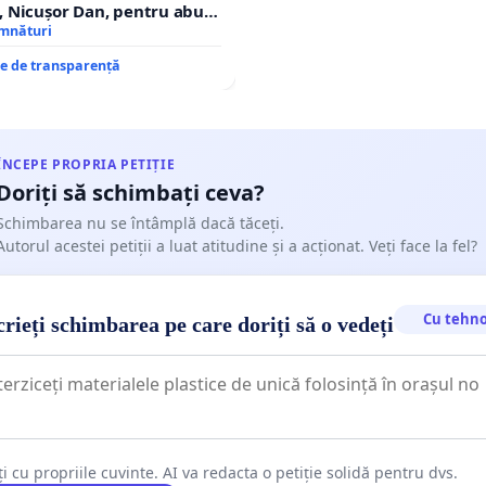
 Nicușor Dan, pentru abuz
e și discreditarea statului
emnături
re de transparență
ÎNCEPE PROPRIA PETIȚIE
Doriți să schimbați ceva?
Schimbarea nu se întâmplă dacă tăceți.
Autorul acestei petiții a luat atitudine și a acționat. Veți face la fel?
Cu tehno
rieți schimbarea pe care doriți să o vedeți
ți cu propriile cuvinte. AI va redacta o petiție solidă pentru dvs.