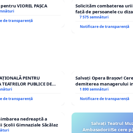
e pentru VIOREL PAȘCA
Solicităm combaterea urii
emnături
față de persoanele cu diza
7 575 semnături
re de transparență
Notificare de transparență
NAȚIONALĂ PENTRU
Salvați Opera Brașov! Ce
 TEATRELOR PUBLICE DE
demiterea managerului in
RIU DIN ROMÂNIA
mnături
Petrean Lucian-Marius!
1 890 semnături
re de transparență
Notificare de transparență
chimbarea nedreaptă a
Salvați Teatrul Muz
i Școlii Gimnaziale Săcălaz
Ambasadorii!Se cere p
ături