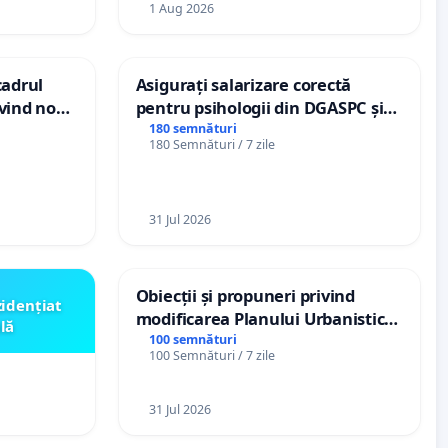
1 Aug 2026
cadrul
Asigurați salarizare corectă
ivind noul
pentru psihologii din DGASPC și
 (PUG)
spitale
180 semnături
180 Semnături / 7 zile
31 Jul 2026
Obiecții și propuneri privind
zidențiat
modificarea Planului Urbanistic
lă
General al orașului Ialoveni
100 semnături
100 Semnături / 7 zile
31 Jul 2026