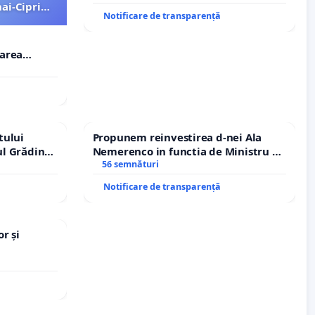
ai-Ciprian
Notificare de transparență
rarea
i-Ciprian
tului
Propunem reinvestirea d-nei Ala
ul Grădina
Nemerenco in functia de Ministru al
urale!
Sanatatii
56 semnături
Notificare de transparență
r și