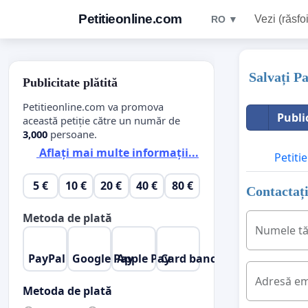
Petitieonline.com
Vezi (răsfoi
RO ▼
Salvați P
Publicitate plătită
Petitieonline.com va promova
Publi
această petiție către un număr de
3,000
persoane.
Aflați mai multe informații...
Petitie
5 €
10 €
20 €
40 €
80 €
Contactați
Metoda de plată
Numele t
PayPal
Google Pay
Apple Pay
Card bancar
Adresă em
Metoda de plată