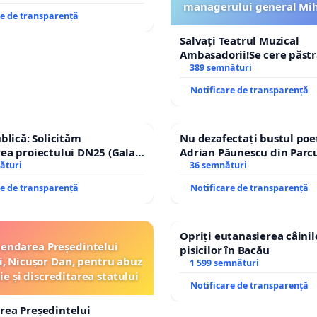
managerului general Mih
re de transparență
ROGOJAN
Salvați Teatrul Muzical
Ambasadorii!Se cere păst
managerului general Miha
389 semnături
ROGOJAN
Notificare de transparență
ublică: Solicităm
Nu dezafectați bustul poe
ea proiectului DN25 (Galați
Adrian Păunescu din Parc
nachi) prin devierea
ături
Icoanei! Stop cenzurii cult
36 semnături
în afara localităților!
re de transparență
Notificare de transparență
Opriți eutanasierea câinilo
endarea Președintelui
pisicilor în Bacău
, Nicușor Dan, pentru abuz
1 599 semnături
ie și discreditarea statului
Notificare de transparență
rea Președintelui