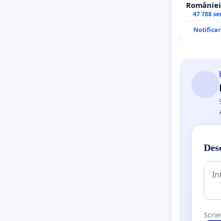
României,
de funcți
47 788 s
Notifica
Desc
Scrie