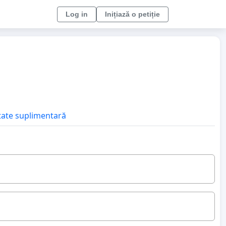
Log in
Inițiază o petiție
itate suplimentară