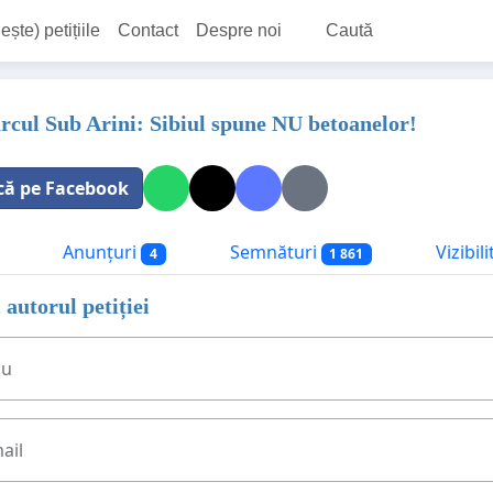
ește) petițiile
Contact
Despre noi
Caută
arcul Sub Arini: Sibiul spune NU betoanelor!
că pe Facebook
Anunțuri
Semnături
Vizibil
4
1 861
 autorul petiției
ău
ail