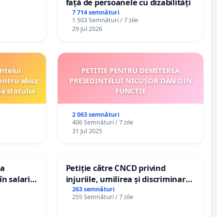
față de persoanele cu dizabilități
7 714 semnături
1 503 Semnături / 7 zile
29 Jul 2026
ntelui
PETIȚIE PENTRU DEMITEREA
entru abuz
PREȘEDINTELUI NICUȘOR DAN DIN
ea statului
FUNCȚIE
2 063 semnături
406 Semnături / 7 zile
31 Jul 2025
ea
Petiție către CNCD privind
n salariul
injuriile, umilirea și discriminarea
adațiilor
persoanelor cu dizabilități de
263 semnături
255 Semnături / 7 zile
enții
către utilizatorul TikTok „Gorici”