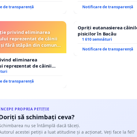
re de transparență
Notificare de transparență
Opriți eutanasierea câinilo
ție privind eliminarea
pisicilor în Bacău
ului reprezentat de câinii
1 610 semnături
 și fără stăpân din comuna
Notificare de transparență
Tunari
rivind eliminarea
ui reprezentat de câinii
și fără stăpân din comuna
turi
re de transparență
ÎNCEPE PROPRIA PETIȚIE
Doriți să schimbați ceva?
Schimbarea nu se întâmplă dacă tăceți.
Autorul acestei petiții a luat atitudine și a acționat. Veți face la fel?