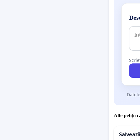
Desc
Scrie
Datele
Alte petiții 
Salvează