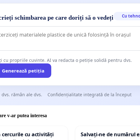
Cu tehno
rieți schimbarea pe care doriți să o vedeți
ți cu propriile cuvinte. AI va redacta o petiție solidă pentru dvs.
Generează petiția
 dvs. rămân ale dvs.
Confidențialitate integrată de la început
care v-ar putea interesa
 cercurile cu activități
Salvați-ne de numărul e