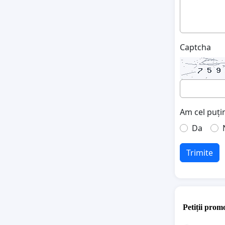
Captcha
Am cel puțin
Da
Trimite
Petiții promo