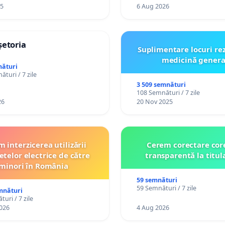
25
6 Aug 2026
șetoria
Suplimentare locuri re
medicină genera
nături
turi / 7 zile
3 509 semnături
108 Semnături / 7 zile
26
20 Nov 2025
 interzicerea utilizării
Cerem corectare core
etelor electrice de către
transparentă la titul
minori în România
59 semnături
59 Semnături / 7 zile
mnături
uri / 7 zile
026
4 Aug 2026