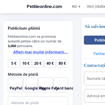
Petitieonline.com
Vezi (răsfoi
RO ▼
Să salvăm
Publicitate plătită
Petitieonline.com va promova
Publi
această petiție către un număr de
3,000
persoane.
Aflați mai multe informații...
Petitie
5 €
10 €
20 €
40 €
80 €
Contactați
Metoda de plată
Numele t
PayPal
Google Pay
Apple Pay
Card bancar
Adresă em
Metoda de plată