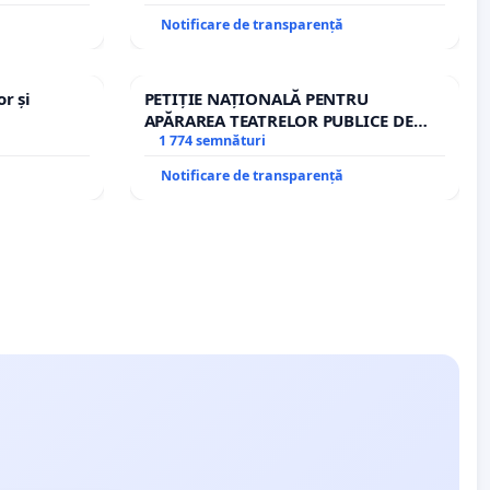
traseului în afara localităților!
Notificare de transparență
r și
PETIȚIE NAȚIONALĂ PENTRU
APĂRAREA TEATRELOR PUBLICE DE
REPERTORIU DIN ROMÂNIA
1 774 semnături
Notificare de transparență