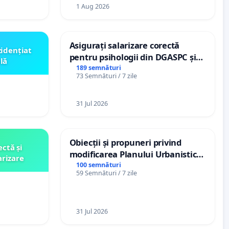
1 Aug 2026
Asigurați salarizare corectă
zidențiat
pentru psihologii din DGASPC și
lă
spitale
189 semnături
73 Semnături / 7 zile
31 Jul 2026
Obiecții și propuneri privind
ctă și
modificarea Planului Urbanistic
arizare
General al orașului Ialoveni
100 semnături
59 Semnături / 7 zile
31 Jul 2026