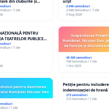
lare din cluburile și
urși!
 copiilor
mnături
2 048 semnături
nături / 7 zile
2 048 Semnături / 7 zile
26
5 Aug 2026
 NAȚIONALĂ PENTRU
Suspendarea Președi
A TEATRELOR PUBLICE
României, Nicușor Dan, p
ERTORIU DIN ROMÂNIA
mnături
de funcție și discreditar
nături / 7 zile
48 360 semnături
799 Semnături / 7 zile
26
1 Oct 2025
Petiție pentru includer
ndumul pentru demiterea
indemnizației de hrană î
telui României Nicusor Dan
de bază și protejarea gr
273 semnături
273 Semnături / 7 zile
de vechime pentru asist
emnături
personali
turi / 7 zile