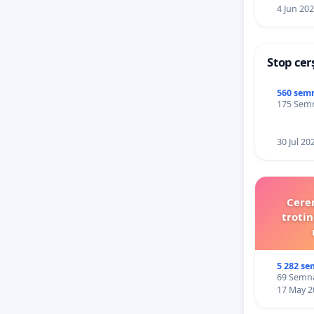
4 Jun 20
Stop cer
560 sem
175 Semnă
30 Jul 20
Cerem
trotin
5 282 se
69 Semnăt
17 May 2