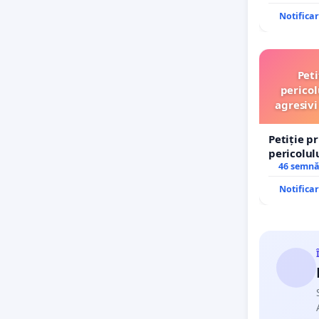
Notifica
Peti
pericol
agresivi
Petiție p
pericolul
agresivi 
46 semnă
Tunari
Notifica