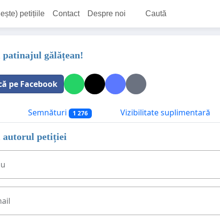
ește) petițiile
Contact
Despre noi
Caută
 patinajul gălățean!
că pe Facebook
Semnături
Vizibilitate suplimentară
1 276
 autorul petiției
ău
ail