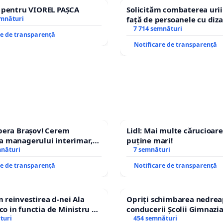
e pentru VIOREL PAȘCA
Solicităm combaterea urii
emnături
față de persoanele cu diza
7 714 semnături
re de transparență
Notificare de transparență
pera Brașov! Cerem
Lidl: Mai multe cărucioare
a managerului interimar,
puține mari!
ucian-Marius!
mnături
7 semnături
re de transparență
Notificare de transparență
reinvestirea d-nei Ala
Opriți schimbarea nedrea
 in functia de Ministru al
conducerii Școlii Gimnazia
turi
454 semnături