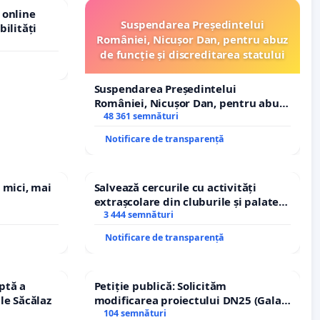
 online
Suspendarea Președintelui
bilități
României, Nicușor Dan, pentru abuz
de funcție și discreditarea statului
Suspendarea Președintelui
României, Nicușor Dan, pentru abuz
de funcție și discreditarea statului
48 361 semnături
Notificare de transparență
 mici, mai
Salvează cercurile cu activități
extrașcolare din cluburile și palatele
copiilor
3 444 semnături
Notificare de transparență
ptă a
Petiție publică: Solicităm
le Săcălaz
modificarea proiectului DN25 (Galați
– Hanu Conachi) prin devierea
104 semnături