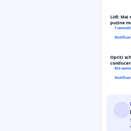
Lidl: Mai
puține ma
7 semnăt
Notifica
Opriți s
conduceri
453 semn
Notifica