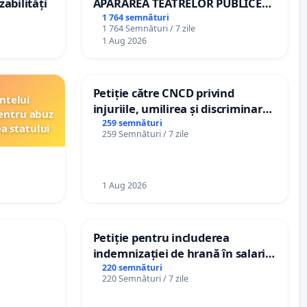
zabilități
APĂRAREA TEATRELOR PUBLICE
DE REPERTORIU DIN ROMÂNIA
1 764 semnături
1 764 Semnături / 7 zile
1 Aug 2026
Petiție către CNCD privind
ntelui
injuriile, umilirea și discriminarea
entru abuz
persoanelor cu dizabilități de
259 semnături
ea statului
259 Semnături / 7 zile
către utilizatorul TikTok „Gorici”
1 Aug 2026
Petiție pentru includerea
indemnizației de hrană în salariul
de bază și protejarea gradațiilor
220 semnături
220 Semnături / 7 zile
de vechime pentru asistenții
personali