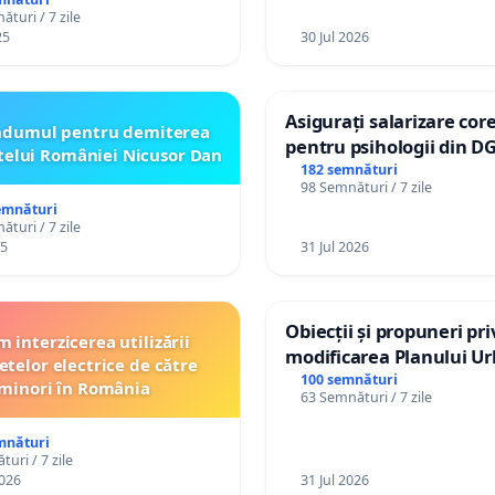
turi / 7 zile
25
30 Jul 2026
Asigurați salarizare cor
ndumul pentru demiterea
pentru psihologii din D
telui României Nicusor Dan
spitale
182 semnături
98 Semnături / 7 zile
emnături
turi / 7 zile
25
31 Jul 2026
Obiecții și propuneri pri
 interzicerea utilizării
modificarea Planului Ur
etelor electrice de către
General al orașului Ialo
100 semnături
minori în România
63 Semnături / 7 zile
mnături
uri / 7 zile
026
31 Jul 2026