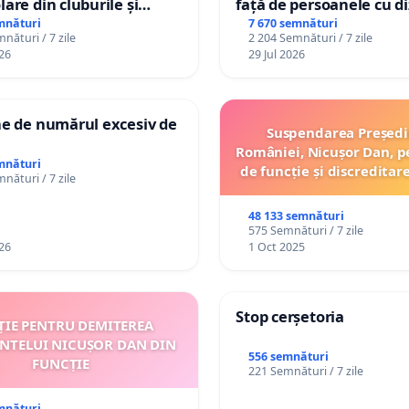
lare din cluburile și
față de persoanele cu di
 copiilor
mnături
7 670 semnături
nături / 7 zile
2 204 Semnături / 7 zile
26
29 Jul 2026
ne de numărul excesiv de
Suspendarea Președi
României, Nicușor Dan, p
mnături
de funcție și discreditar
nături / 7 zile
48 133 semnături
575 Semnături / 7 zile
26
1 Oct 2025
Stop cerșetoria
ȚIE PENTRU DEMITEREA
INTELUI NICUȘOR DAN DIN
556 semnături
FUNCȚIE
221 Semnături / 7 zile
mnături