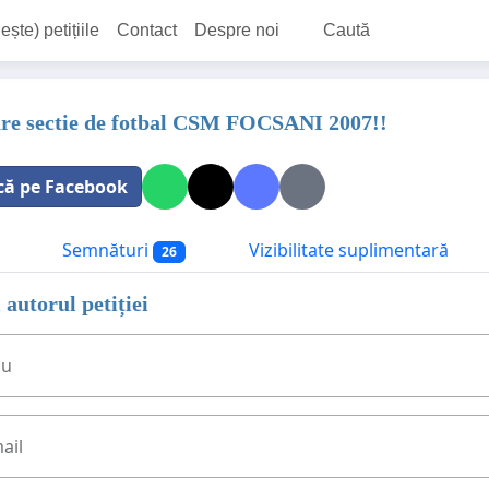
ește) petițiile
Contact
Despre noi
Caută
are sectie de fotbal CSM FOCSANI 2007!!
că pe Facebook
Semnături
Vizibilitate suplimentară
26
 autorul petiției
ău
ail