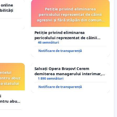
 online
Petiție privind eliminarea
bilități
pericolului reprezentat de câinii
agresivi și fără stăpân din comuna
Tunari
Petiție privind eliminarea
pericolului reprezentat de câinii
agresivi și fără stăpân din comuna
46 semnături
Tunari
Notificare de transparență
Salvați Opera Brașov! Cerem
ntelui
demiterea managerului interimar,
entru abuz
Petrean Lucian-Marius!
1 890 semnături
ea statului
Notificare de transparență
i
entru abuz
 statului