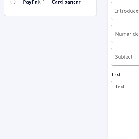
PayPal
Card bancar
Introduceț
Numar de 
Subiect
Text