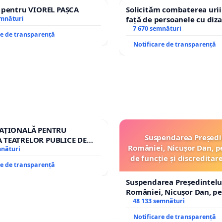
e pentru VIOREL PAȘCA
Solicităm combaterea urii
emnături
față de persoanele cu diza
7 670 semnături
re de transparență
Notificare de transparență
NAȚIONALĂ PENTRU
Suspendarea Președi
 TEATRELOR PUBLICE DE
României, Nicușor Dan, p
RIU DIN ROMÂNIA
mnături
de funcție și discreditar
re de transparență
Suspendarea Președintelu
României, Nicușor Dan, p
de funcție și discreditarea
48 133 semnături
Notificare de transparență