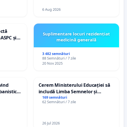
6 Aug 2026
ectă
Suplimentare locuri rezidențiat
GASPC și
medicină generală
3 482 semnături
88 Semnături / 7 zile
20 Nov 2025
vind
Cerem Ministerului Educației să
banistic
includă Limba Semnelor și
veni
alfabetul Braille în școlile din
169 semnături
62 Semnături / 7 zile
Republica Moldova!
26 Jul 2026