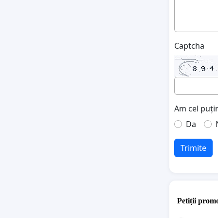
Captcha
Am cel puțin
Da
Trimite
Petiții promo