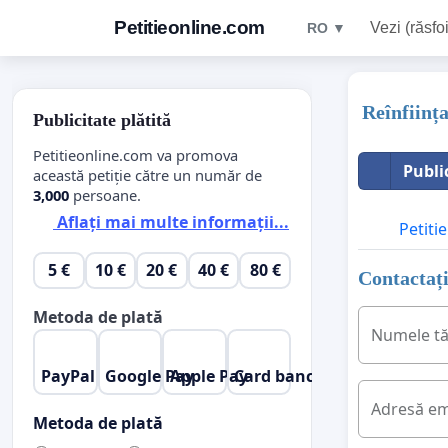
Petitieonline.com
Vezi (răsfoi
RO ▼
Reînființ
Publicitate plătită
Petitieonline.com va promova
Publi
această petiție către un număr de
3,000
persoane.
Aflați mai multe informații...
Petitie
5 €
10 €
20 €
40 €
80 €
Contactați
Metoda de plată
Numele t
PayPal
Google Pay
Apple Pay
Card bancar
Adresă em
Metoda de plată