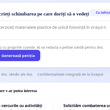
Cu tehno
rieți schimbarea pe care doriți să o vedeți
ți cu propriile cuvinte. AI va redacta o petiție solidă pentru dvs.
Generează petiția
 dvs. rămân ale dvs.
Confidențialitate integrată de la început
care v-ar putea interesa
 cercurile cu activități
Solicităm combaterea ur