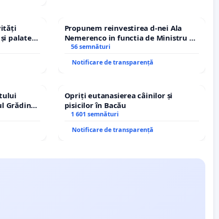
ități
Propunem reinvestirea d-nei Ala
și palatele
Nemerenco in functia de Ministru al
Sanatatii
56 semnături
Notificare de transparență
tului
Opriți eutanasierea câinilor și
ul Grădina
pisicilor în Bacău
urale!
1 601 semnături
Notificare de transparență