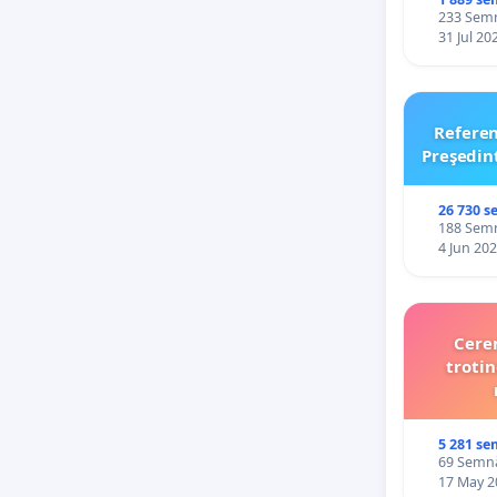
233 Semnă
31 Jul 20
Refere
Preşedin
26 730 s
188 Semnă
4 Jun 20
Cerem
trotin
5 281 se
69 Semnăt
17 May 2