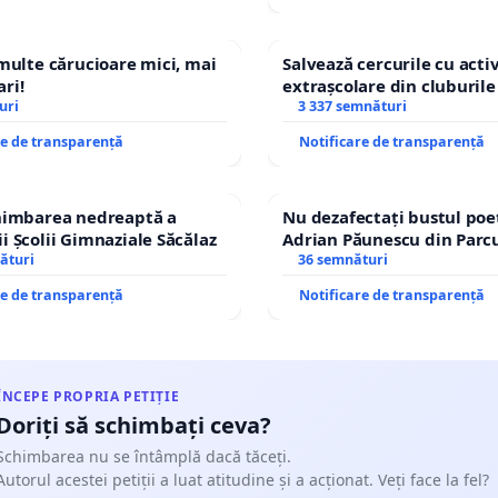
 multe cărucioare mici, mai
Salvează cercurile cu activ
ri!
extrașcolare din cluburile 
uri
copiilor
3 337 semnături
re de transparență
Notificare de transparență
chimbarea nedreaptă a
Nu dezafectați bustul poe
i Școlii Gimnaziale Săcălaz
Adrian Păunescu din Parc
ături
Icoanei! Stop cenzurii cult
36 semnături
re de transparență
Notificare de transparență
ÎNCEPE PROPRIA PETIȚIE
Doriți să schimbați ceva?
Schimbarea nu se întâmplă dacă tăceți.
Autorul acestei petiții a luat atitudine și a acționat. Veți face la fel?