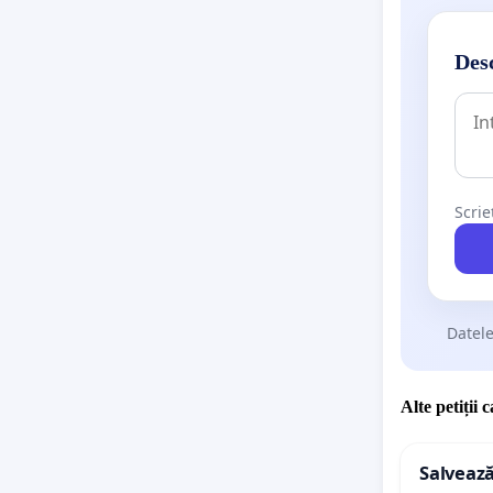
Desc
Scrie
Datele
Alte petiții 
Salvează