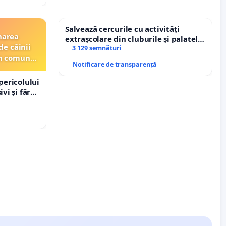
Salvează cercurile cu activități
narea
extrașcolare din cluburile și palatele
de câinii
copiilor
3 129 semnături
din comuna
Notificare de transparență
pericolului
vi și fără