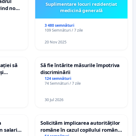
cadrul
Suplimentare locuri rezidențiat
vind noul
medicină generală
(PUG)
3 480 semnături
109 Semnături / 7 zile
20 Nov 2025
ației să
Să fie întărite măsurile împotriva
și
discriminării
e din
124 semnături
74 Semnături / 7 zile
30 Jul 2026
a
Solicităm implicarea autorităților
n salariul
române în cazul copilului român