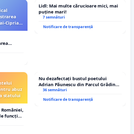
Lidl: Mai multe cărucioare mici, mai
ical
puține mari!
strarea
7 semnături
ai-Ciprian
Notificare de transparență
area
i-Ciprian
Nu dezafectați bustul poetului
ntelui
Adrian Păunescu din Parcul Grădina
entru abuz
Icoanei! Stop cenzurii culturale!
36 semnături
a statului
Notificare de transparență
 României,
e funcție