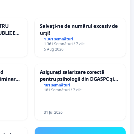
NTRU
Salvați-ne de numărul excesiv de
UBLICE
urși!
MÂNIA
1 361 semnături
1 361 Semnături / 7 zile
5 Aug 2026
nd
Asigurați salarizare corectă
criminarea
pentru psihologii din DGASPC și
ți de
spitale
181 semnături
181 Semnături / 7 zile
„Gorici”
31 Jul 2026