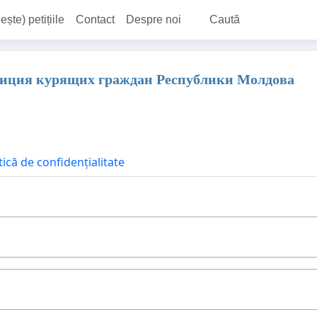
ește) petițiile
Contact
Despre noi
Caută
 Петиция курящих граждан Республики Молдова
tică de confidențialitate