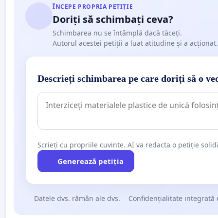
ÎNCEPE PROPRIA PETIȚIE
Doriți să schimbați ceva?
Schimbarea nu se întâmplă dacă tăceți.
Autorul acestei petiții a luat atitudine și a acționat.
Descrieți schimbarea pe care doriți să o ve
Scrieți cu propriile cuvinte. AI va redacta o petiție soli
Generează petiția
Datele dvs. rămân ale dvs.
Confidențialitate integrată 