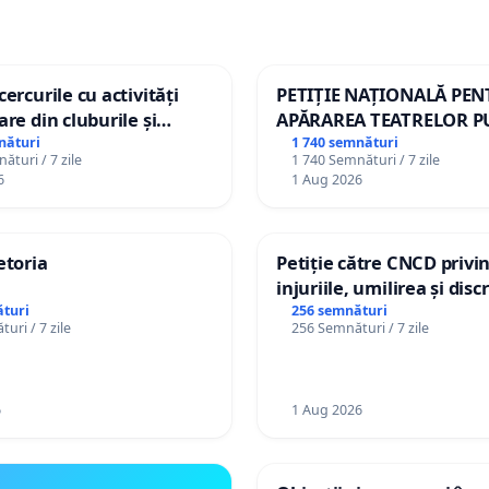
ercurile cu activități
PETIȚIE NAȚIONALĂ PE
are din cluburile și
APĂRAREA TEATRELOR P
opiilor
DE REPERTORIU DIN RO
nături
1 740 semnături
ături / 7 zile
1 740 Semnături / 7 zile
6
1 Aug 2026
etoria
Petiție către CNCD privi
injuriile, umilirea și dis
persoanelor cu dizabilită
turi
256 semnături
uri / 7 zile
256 Semnături / 7 zile
către utilizatorul TikTok 
6
1 Aug 2026