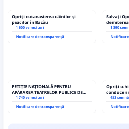
Opriți eutanasierea câinilor și
Salvați Op
pisicilor în Bacău
demiterea
1 600 semnături
Petrean Lu
1 890 sem
Notificare de transparență
Notificar
PETIȚIE NAȚIONALĂ PENTRU
Opriți sc
APĂRAREA TEATRELOR PUBLICE DE
conducerii
REPERTORIU DIN ROMÂNIA
1 740 semnături
453 semnă
Notificare de transparență
Notificar