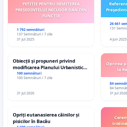
PETIȚIE PENTRU DEMITEREA
Referen
PREȘEDINTELUI NICUȘOR DAN DIN
Preşedint
FUNCȚIE
26 661 se
131 Semnăt
1 792 semnături
137 Semnături / 7 zile
31 Jul 2025
4 Jun 2025
Obiecții și propuneri privind
Oprirea p
modificarea Planului Urbanistic
la R
General al orașului Ialoveni
100 semnături
100 Semnături / 7 zile
84 semnăt
84 Semnătu
31 Jul 2026
31 Jul 202
Opriți eutanasierea câinilor și
Cerem 
pisicilor în Bacău
trotine