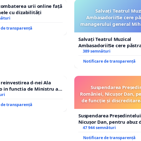
combaterea urii online față
Salvați Teatrul Muz
ele cu dizabilități
Ambasadorii!Se cere pă
nături
managerului general Mih
e de transparență
ROGOJAN
Salvați Teatrul Muzical
Ambasadorii!Se cere păstr
managerului general Miha
389 semnături
ROGOJAN
Notificare de transparență
einvestirea d-nei Ala
Suspendarea Președi
in functia de Ministru al
României, Nicușor Dan, p
uri
de funcție și discreditare
e de transparență
Suspendarea Președintelui
Nicușor Dan, pentru abuz d
și discreditarea statului
47 944 semnături
Notificare de transparență