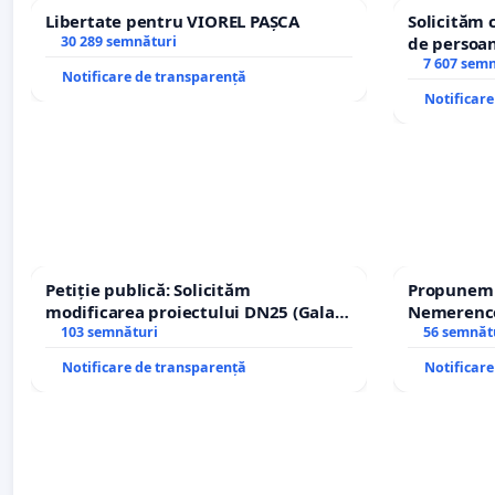
Libertate pentru VIOREL PAȘCA
Solicităm 
30 289 semnături
de persoan
7 607 sem
Notificare de transparență
Notificar
Petiție publică: Solicităm
Propunem r
modificarea proiectului DN25 (Galați
Nemerenco 
– Hanu Conachi) prin devierea
103 semnături
Sanatatii
56 semnăt
traseului în afara localităților!
Notificare de transparență
Notificar