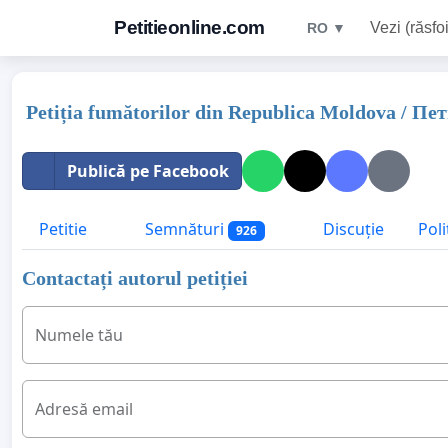
Petitieonline.com
Vezi (răsfoi
RO ▼
Petiția fumătorilor din Republica Moldova /
Publică pe Facebook
Petitie
Semnături
Discuție
Poli
926
Contactați autorul petiției
Numele tău
Adresă email