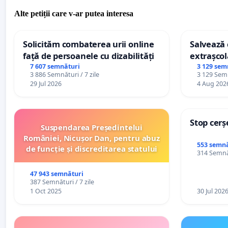
Alte petiții care v-ar putea interesa
Solicităm combaterea urii online
Salvează c
față de persoanele cu dizabilități
extrașcol
palatele c
7 607 semnături
3 129 sem
3 886 Semnături / 7 zile
3 129 Semn
29 Jul 2026
4 Aug 202
Stop cerș
Suspendarea Președintelui
României, Nicușor Dan, pentru abuz
553 semnă
de funcție și discreditarea statului
314 Semnăt
47 943 semnături
387 Semnături / 7 zile
1 Oct 2025
30 Jul 202