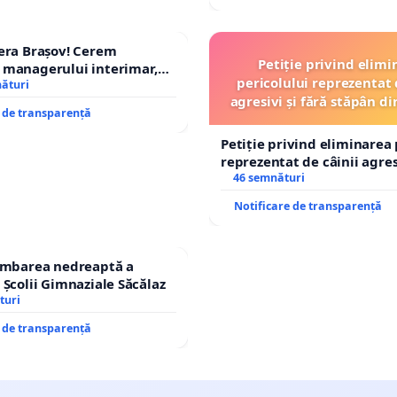
era Brașov! Cerem
Petiție privind elimi
 managerului interimar,
pericolului reprezentat 
cian-Marius!
nături
agresivi și fără stăpân 
e de transparență
Tunari
Petiție privind eliminarea 
reprezentat de câinii agresi
stăpân din comuna Tunari
46 semnături
Notificare de transparență
himbarea nedreaptă a
 Școlii Gimnaziale Săcălaz
turi
e de transparență