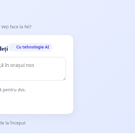
 Veți face la fel?
Cu tehnologie AI
deți
dă pentru dvs.
de la început