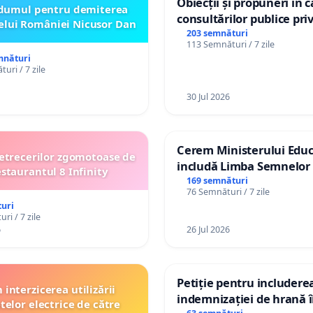
Obiecții și propuneri în 
dumul pentru demiterea
consultărilor publice pri
elui României Nicusor Dan
Plan Urbanistic General 
203 semnături
113 Semnături / 7 zile
Ialoveni
mnături
uri / 7 zile
30 Jul 2026
Cerem Ministerului Educ
etrecerilor zgomotoase de
includă Limba Semnelor 
estaurantul 8 Infinity
alfabetul Braille în școlil
169 semnături
76 Semnături / 7 zile
Republica Moldova!
uri
ri / 7 zile
6
26 Jul 2026
Petiție pentru includere
interzicerea utilizării
indemnizației de hrană î
telor electrice de către