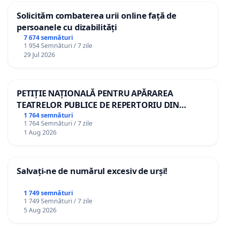
Solicităm combaterea urii online față de
persoanele cu dizabilități
7 674 semnături
1 954 Semnături / 7 zile
29 Jul 2026
PETIȚIE NAȚIONALĂ PENTRU APĂRAREA
TEATRELOR PUBLICE DE REPERTORIU DIN
ROMÂNIA
1 764 semnături
1 764 Semnături / 7 zile
1 Aug 2026
Salvați-ne de numărul excesiv de urși!
1 749 semnături
1 749 Semnături / 7 zile
5 Aug 2026