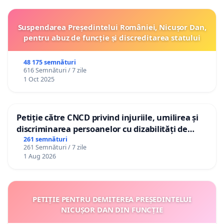
Suspendarea Președintelui României, Nicușor Dan,
pentru abuz de funcție și discreditarea statului
48 175 semnături
616 Semnături / 7 zile
1 Oct 2025
Petiție către CNCD privind injuriile, umilirea și
discriminarea persoanelor cu dizabilități de
către utilizatorul TikTok „Gorici”
261 semnături
261 Semnături / 7 zile
1 Aug 2026
PETIȚIE PENTRU DEMITEREA PREȘEDINTELUI
NICUȘOR DAN DIN FUNCȚIE