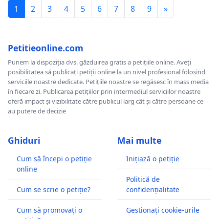
1
2
3
4
5
6
7
8
9
»
Petitieonline.com
Punem la dispoziția dvs. găzduirea gratis a petițiile online. Aveți
posibilitatea să publicați petiții online la un nivel profesional folosind
serviciile noastre dedicate. Petițiile noastre se regăsesc în mass media
în fiecare zi. Publicarea petițiilor prin intermediul serviciilor noastre
oferă impact și vizibilitate către publicul larg cât și către persoane ce
au putere de decizie
Ghiduri
Mai multe
Cum să începi o petiție
Inițiază o petiție
online
Politică de
Cum se scrie o petiție?
confidențialitate
Cum să promovați o
Gestionați cookie-urile