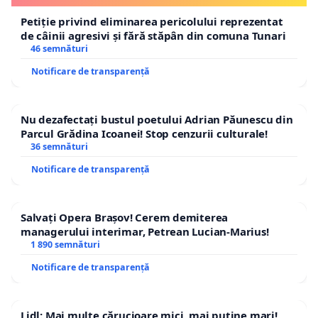
Petiție privind eliminarea pericolului reprezentat
de câinii agresivi și fără stăpân din comuna Tunari
46 semnături
Notificare de transparență
Nu dezafectați bustul poetului Adrian Păunescu din
Parcul Grădina Icoanei! Stop cenzurii culturale!
36 semnături
Notificare de transparență
Salvați Opera Brașov! Cerem demiterea
managerului interimar, Petrean Lucian-Marius!
1 890 semnături
Notificare de transparență
Lidl: Mai multe cărucioare mici, mai puține mari!