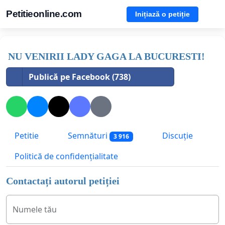
Petitieonline.com
Inițiază o petiție
NU VENIRII LADY GAGA LA BUCURESTI!
Publică pe Facebook (738)
Petitie
Semnături
Discuție
3 916
Politică de confidențialitate
Contactați autorul petiției
Numele tău