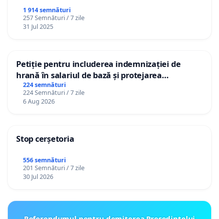
1 914 semnături
257 Semnături / 7 zile
31 Jul 2025
Petiție pentru includerea indemnizației de
hrană în salariul de bază și protejarea
gradațiilor de vechime pentru asistenții
224 semnături
224 Semnături / 7 zile
personali
6 Aug 2026
Stop cerșetoria
556 semnături
201 Semnături / 7 zile
30 Jul 2026
Referendumul pentru demiterea Preşedintelui