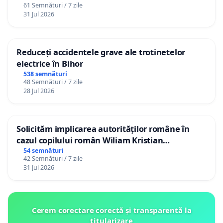
61 Semnături / 7 zile
31 Jul 2026
Reduceți accidentele grave ale trotinetelor
electrice în Bihor
538 semnături
48 Semnături / 7 zile
28 Jul 2026
Solicităm implicarea autorităților române în
cazul copilului român Wiliam Kristian
Gheorghe, aflat în plasament în Danemarca de
54 semnături
42 Semnături / 7 zile
12 ani
31 Jul 2026
Cerem corectare corectă și transparentă la
titularizare