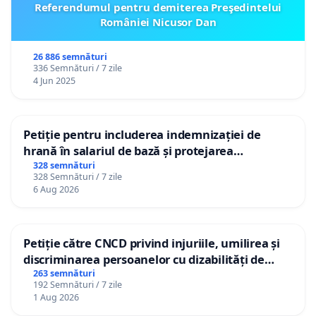
Referendumul pentru demiterea Preşedintelui
României Nicusor Dan
26 886 semnături
336 Semnături / 7 zile
4 Jun 2025
Petiție pentru includerea indemnizației de
hrană în salariul de bază și protejarea
gradațiilor de vechime pentru asistenții
328 semnături
328 Semnături / 7 zile
personali
6 Aug 2026
Petiție către CNCD privind injuriile, umilirea și
discriminarea persoanelor cu dizabilități de
către utilizatorul TikTok „Gorici”
263 semnături
192 Semnături / 7 zile
1 Aug 2026