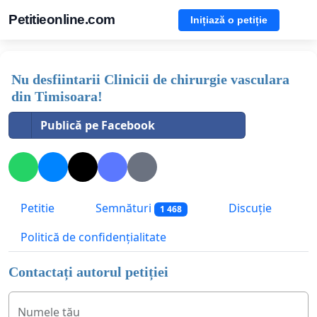
Petitieonline.com
Inițiază o petiție
Nu desfiintarii Clinicii de chirurgie vasculara
din Timisoara!
Publică pe Facebook
Petitie
Semnături
Discuție
1 468
Politică de confidențialitate
Contactați autorul petiției
Numele tău