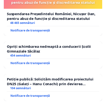
pentru abuz de funcție și discreditarea statului
Suspendarea Președintelui României, Nicușor Dan,
pentru abuz de funcție și discreditarea statului
48 465 semnături
Notificare de transparență
Opriți schimbarea nedreaptă a conducerii Școlii
Gimnaziale Săcălaz
454 semnături
Notificare de transparență
Petiție publică: Solicităm modificarea proiectului
DN25 (Galați – Hanu Conachi) prin devierea
traseului în afara localităților!
104 semnături
Notificare de transparență