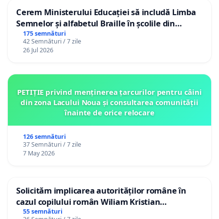
Cerem Ministerului Educației să includă Limba
Semnelor și alfabetul Braille în școlile din
Republica Moldova!
175 semnături
42 Semnături / 7 zile
26 Jul 2026
PETIȚIE privind menținerea țarcurilor pentru câini
din zona Lacului Noua și consultarea comunității
înainte de orice relocare
126 semnături
37 Semnături / 7 zile
7 May 2026
Solicităm implicarea autorităților române în
cazul copilului român Wiliam Kristian
Gheorghe, aflat în plasament în Danemarca de
55 semnături