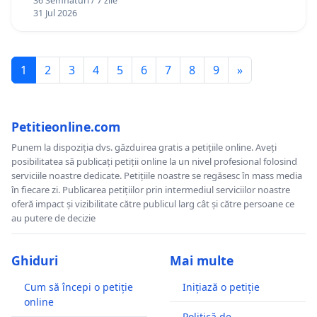
36 Semnături / 7 zile
12 ani
31 Jul 2026
1
2
3
4
5
6
7
8
9
»
Petitieonline.com
Punem la dispoziția dvs. găzduirea gratis a petițiile online. Aveți
posibilitatea să publicați petiții online la un nivel profesional folosind
serviciile noastre dedicate. Petițiile noastre se regăsesc în mass media
în fiecare zi. Publicarea petițiilor prin intermediul serviciilor noastre
oferă impact și vizibilitate către publicul larg cât și către persoane ce
au putere de decizie
Ghiduri
Mai multe
Cum să începi o petiție
Inițiază o petiție
online
Politică de