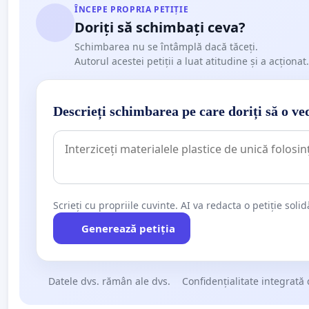
ÎNCEPE PROPRIA PETIȚIE
Doriți să schimbați ceva?
Schimbarea nu se întâmplă dacă tăceți.
Autorul acestei petiții a luat atitudine și a acționat.
Descrieți schimbarea pe care doriți să o ve
Scrieți cu propriile cuvinte. AI va redacta o petiție soli
Generează petiția
Datele dvs. rămân ale dvs.
Confidențialitate integrată 