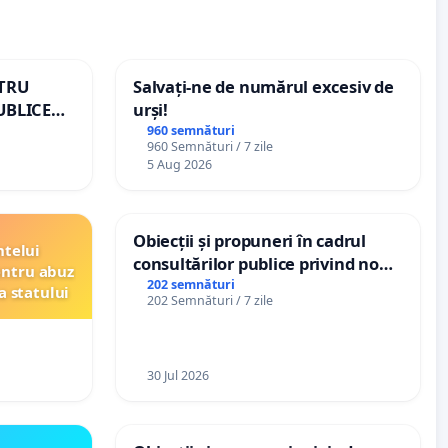
NTRU
Salvați-ne de numărul excesiv de
UBLICE
urși!
MÂNIA
960 semnături
960 Semnături / 7 zile
5 Aug 2026
Obiecții și propuneri în cadrul
ntelui
consultărilor publice privind noul
entru abuz
Plan Urbanistic General (PUG)
202 semnături
a statului
202 Semnături / 7 zile
Ialoveni
30 Jul 2026