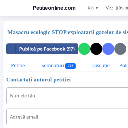
Petitieonline.com
Vezi (răsfoi
RO ▼
Masacru ecologic STOP exploatarii gazelor de s
Publică pe Facebook (97)
Petitie
Semnături
Discuție
Poli
275
Contactați autorul petiției
Numele tău
Adresă email