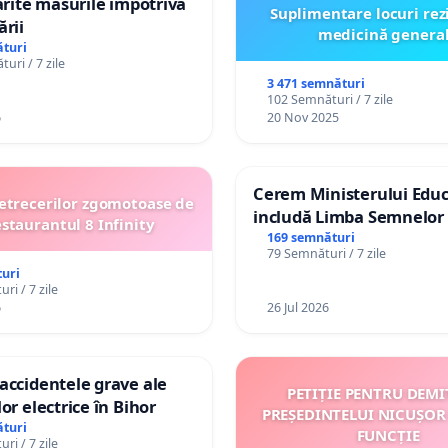
tărite măsurile împotriva
Suplimentare locuri rez
ării
medicină genera
turi
uri / 7 zile
3 471 semnături
102 Semnături / 7 zile
6
20 Nov 2025
Cerem Ministerului Educ
etrecerilor zgomotoase de
includă Limba Semnelor 
estaurantul 8 Infinity
alfabetul Braille în școlil
169 semnături
79 Semnături / 7 zile
Republica Moldova!
uri
ri / 7 zile
6
26 Jul 2026
accidentele grave ale
PETIȚIE PENTRU DEMI
or electrice în Bihor
PREȘEDINTELUI NICUȘOR
turi
FUNCȚIE
ri / 7 zile