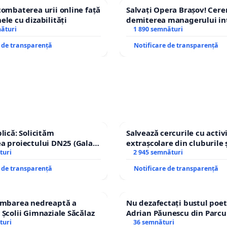
combaterea urii online față
Salvați Opera Brașov! Cer
ele cu dizabilități
demiterea managerului in
nături
Petrean Lucian-Marius!
1 890 semnături
e de transparență
Notificare de transparență
lică: Solicităm
Salvează cercurile cu activi
a proiectului DN25 (Galați
extrașcolare din cluburile 
achi) prin devierea
turi
copiilor
2 945 semnături
n afara localităților!
e de transparență
Notificare de transparență
himbarea nedreaptă a
Nu dezafectați bustul poet
 Școlii Gimnaziale Săcălaz
Adrian Păunescu din Parcu
turi
Icoanei! Stop cenzurii cultu
36 semnături