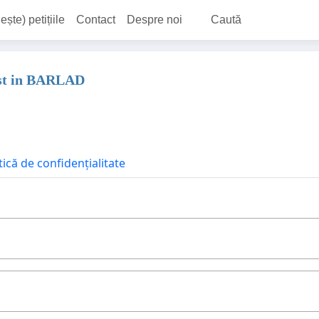
ește) petițiile
Contact
Despre noi
Caută
ist in BARLAD
tică de confidențialitate