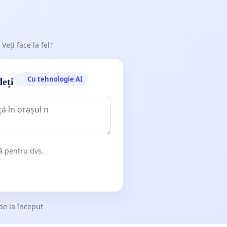
 Veți face la fel?
Cu tehnologie AI
deți
dă pentru dvs.
de la început