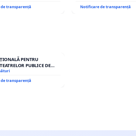
e de transparență
Notificare de transparență
AȚIONALĂ PENTRU
TEATRELOR PUBLICE DE
IU DIN ROMÂNIA
nături
e de transparență