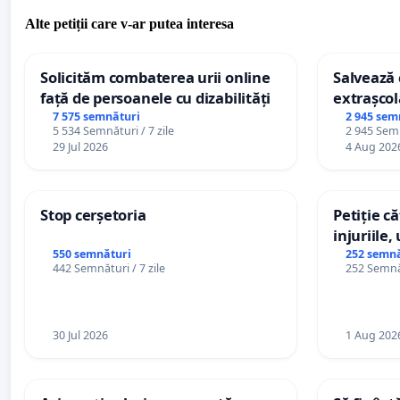
Alte petiții care v-ar putea interesa
Solicităm combaterea urii online
Salvează c
față de persoanele cu dizabilități
extrașcol
palatele c
7 575 semnături
2 945 sem
5 534 Semnături / 7 zile
2 945 Semn
29 Jul 2026
4 Aug 202
Stop cerșetoria
Petiție c
injuriile,
persoanel
550 semnături
252 semnă
442 Semnături / 7 zile
252 Semnăt
către util
30 Jul 2026
1 Aug 202