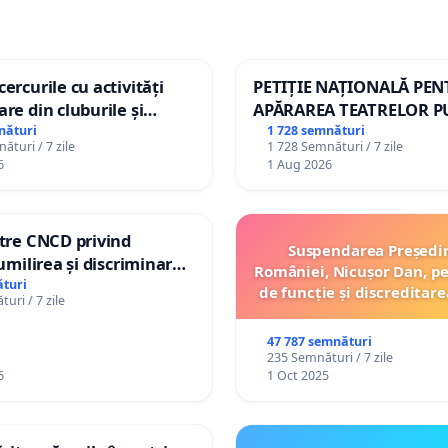
ercurile cu activități
PETIȚIE NAȚIONALĂ PE
are din cluburile și
APĂRAREA TEATRELOR P
opiilor
DE REPERTORIU DIN RO
nături
1 728 semnături
ături / 7 zile
1 728 Semnături / 7 zile
6
1 Aug 2026
ătre CNCD privind
Suspendarea Președi
 umilirea și discriminarea
României, Nicușor Dan, p
or cu dizabilități de
turi
de funcție și discreditare
uri / 7 zile
izatorul TikTok „Gorici”
47 787 semnături
235 Semnături / 7 zile
6
1 Oct 2025