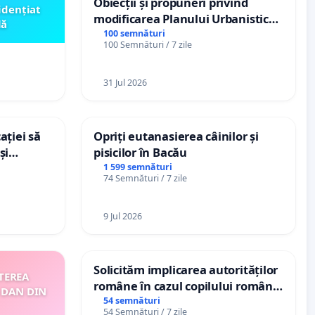
Obiecții și propuneri privind
idențiat
modificarea Planului Urbanistic
lă
General al orașului Ialoveni
100 semnături
100 Semnături / 7 zile
31 Jul 2026
ației să
Opriți eutanasierea câinilor și
și
pisicilor în Bacău
e din
1 599 semnături
74 Semnături / 7 zile
9 Jul 2026
Solicităm implicarea autorităților
TEREA
române în cazul copilului român
 DAN DIN
Wiliam Kristian Gheorghe, aflat în
54 semnături
54 Semnături / 7 zile