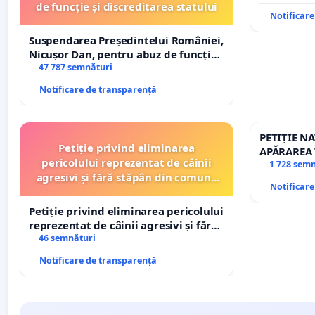
de funcție și discreditarea statului
Notificar
Suspendarea Președintelui României,
Nicușor Dan, pentru abuz de funcție
și discreditarea statului
47 787 semnături
Notificare de transparență
PETIȚIE N
Petiție privind eliminarea
APĂRAREA 
pericolului reprezentat de câinii
REPERTOR
1 728 sem
agresivi și fără stăpân din comuna
Notificar
Tunari
Petiție privind eliminarea pericolului
reprezentat de câinii agresivi și fără
stăpân din comuna Tunari
46 semnături
Notificare de transparență