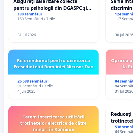
Asigurați salarizare corectă
Să fie în
pentru psihologii din DGASPC și
discrimin
spitale
180 semnături
124 semnă
180 Semnături / 7 zile
117 Semnăt
31 Jul 2026
30 Jul 202
Referendumul pentru demiterea
Oprirea p
Preşedintelui României Nicusor Dan
la R
26 588 semnături
84 semnăt
91 Semnături / 7 zile
84 Semnătu
4 Jun 2025
31 Jul 202
Reduceți 
Cerem interzicerea utilizării
trotinetel
trotinetelor electrice de către
538 semnă
minori în România
64 Semnătu