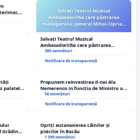
em
Salvați Teatrul Muzical
terimar,
Ambasadorii!Se cere păstrarea
managerului general Mihai-Ciprian
ROGOJAN
Salvați Teatrul Muzical
Ambasadorii!Se cere păstrarea
managerului general Mihai-Ciprian
389 semnături
ROGOJAN
Notificare de transparență
tăți
Propunem reinvestirea d-nei Ala
și palatele
Nemerenco in functia de Ministru al
Sanatatii
56 semnături
Notificare de transparență
ului
Opriți eutanasierea câinilor și
l Grădina
pisicilor în Bacău
rale!
1 599 semnături