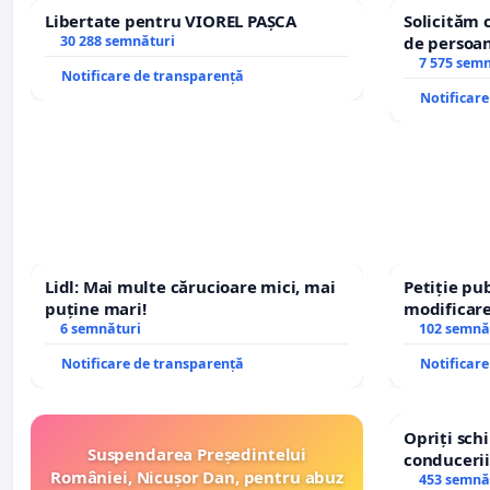
Libertate pentru VIOREL PAȘCA
Solicităm 
30 288 semnături
de persoan
7 575 sem
Notificare de transparență
Notificar
Lidl: Mai multe cărucioare mici, mai
Petiție pub
puține mari!
modificare
6 semnături
– Hanu Con
102 semnă
traseului î
Notificare de transparență
Notificar
Opriți sc
Suspendarea Președintelui
conducerii
României, Nicușor Dan, pentru abuz
453 semnă