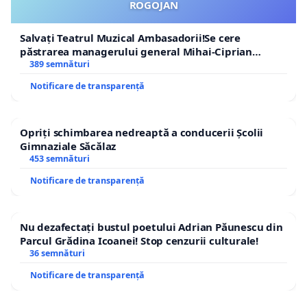
ROGOJAN
Salvați Teatrul Muzical Ambasadorii!Se cere
păstrarea managerului general Mihai-Ciprian
ROGOJAN
389 semnături
Notificare de transparență
Opriți schimbarea nedreaptă a conducerii Școlii
Gimnaziale Săcălaz
453 semnături
Notificare de transparență
Nu dezafectați bustul poetului Adrian Păunescu din
Parcul Grădina Icoanei! Stop cenzurii culturale!
36 semnături
Notificare de transparență