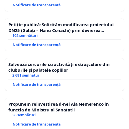
Notificare de transparență
Petiție publică: Solicităm modificarea proiectului
DN25 (Galați – Hanu Conachi) prin devierea
traseului în afara localităților!
102 semnături
Notificare de transparență
Salvează cercurile cu activități extrașcolare din
cluburile și palatele copiilor
2 681 semnături
Notificare de transparență
Propunem reinvestirea d-nei Ala Nemerenco in
functia de Ministru al Sanatatii
56 semnături
Notificare de transparență