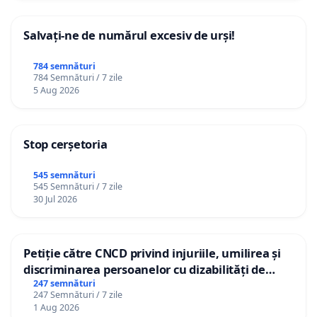
Salvați-ne de numărul excesiv de urși!
784 semnături
784 Semnături / 7 zile
5 Aug 2026
Stop cerșetoria
545 semnături
545 Semnături / 7 zile
30 Jul 2026
Petiție către CNCD privind injuriile, umilirea și
discriminarea persoanelor cu dizabilități de
către utilizatorul TikTok „Gorici”
247 semnături
247 Semnături / 7 zile
1 Aug 2026