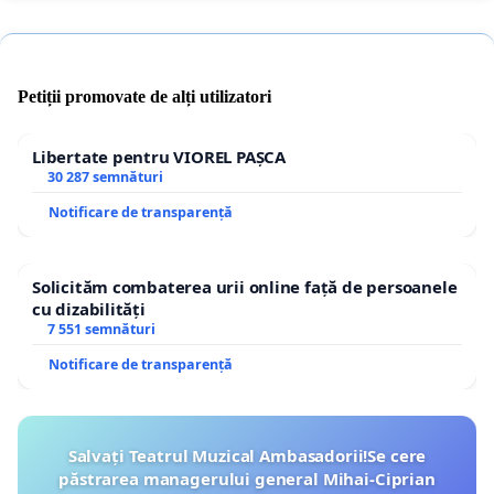
Petiții promovate de alți utilizatori
Libertate pentru VIOREL PAȘCA
30 287 semnături
Notificare de transparență
Solicităm combaterea urii online față de persoanele
cu dizabilități
7 551 semnături
Notificare de transparență
Salvați Teatrul Muzical Ambasadorii!Se cere
păstrarea managerului general Mihai-Ciprian