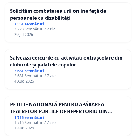
Solicităm combaterea urii online față de
persoanele cu dizabilități
7 551 semnături
7 228 Semnături / 7 zile
29 Jul 2026
Salvează cercurile cu activități extrașcolare din
cluburile și palatele copiilor
2 681 semnături
2 681 Semnături / 7 zile
4 Aug 2026
PETIȚIE NAȚIONALĂ PENTRU APĂRAREA
TEATRELOR PUBLICE DE REPERTORIU DIN
ROMÂNIA
1 716 semnături
1 716 Semnături / 7 zile
1 Aug 2026