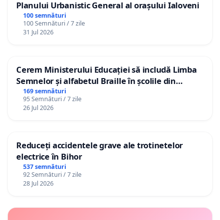
Planului Urbanistic General al orașului Ialoveni
100 semnături
100 Semnături / 7 zile
31 Jul 2026
Cerem Ministerului Educației să includă Limba
Semnelor și alfabetul Braille în școlile din
Republica Moldova!
169 semnături
95 Semnături / 7 zile
26 Jul 2026
Reduceți accidentele grave ale trotinetelor
electrice în Bihor
537 semnături
92 Semnături / 7 zile
28 Jul 2026