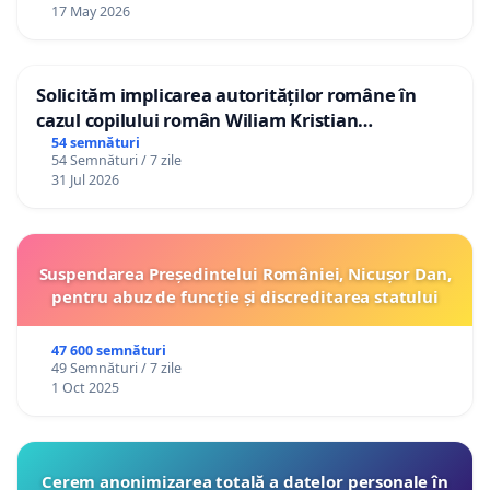
17 May 2026
Solicităm implicarea autorităților române în
cazul copilului român Wiliam Kristian
Gheorghe, aflat în plasament în Danemarca de
54 semnături
54 Semnături / 7 zile
12 ani
31 Jul 2026
Suspendarea Președintelui României, Nicușor Dan,
pentru abuz de funcție și discreditarea statului
47 600 semnături
49 Semnături / 7 zile
1 Oct 2025
Cerem anonimizarea totală a datelor personale în