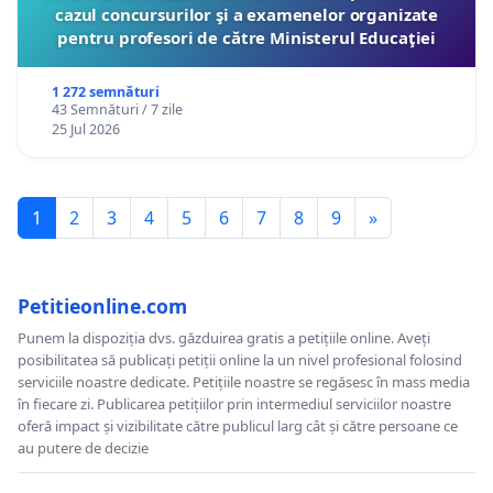
cazul concursurilor şi a examenelor organizate
pentru profesori de către Ministerul Educaţiei
1 272 semnături
43 Semnături / 7 zile
25 Jul 2026
1
2
3
4
5
6
7
8
9
»
Petitieonline.com
Punem la dispoziția dvs. găzduirea gratis a petițiile online. Aveți
posibilitatea să publicați petiții online la un nivel profesional folosind
serviciile noastre dedicate. Petițiile noastre se regăsesc în mass media
în fiecare zi. Publicarea petițiilor prin intermediul serviciilor noastre
oferă impact și vizibilitate către publicul larg cât și către persoane ce
au putere de decizie