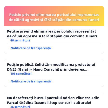
Petiție privind eliminarea pericolului reprezentat
de câinii agresivi și fără stăpân din comuna Tunari
Petiție privind eliminarea pericolului reprezentat
de câinii agresivi și fără stăpân din comuna Tunari
46 semnături
Notificare de transparență
Petiție publică: Solicităm modificarea proiectului
DN25 (Galați – Hanu Conachi) prin devierea
traseului în afara localităților!
103 semnături
Notificare de transparență
Nu dezafectați bustul poetului Adrian Păunescu din
Parcul Grădina Icoanei! Stop cenzurii culturale!
36 semnături