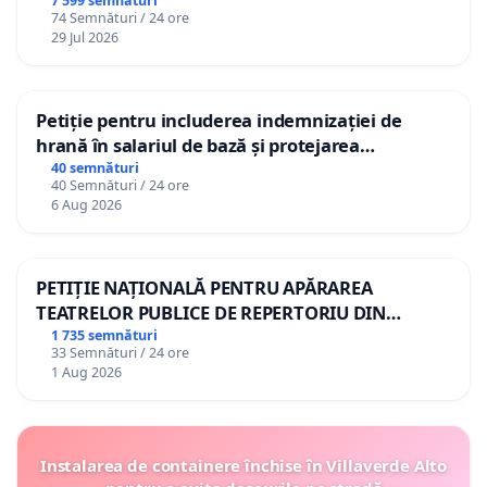
7 599 semnături
74 Semnături / 24 ore
29 Jul 2026
Petiție pentru includerea indemnizației de
hrană în salariul de bază și protejarea
gradațiilor de vechime pentru asistenții
40 semnături
40 Semnături / 24 ore
personali
6 Aug 2026
PETIȚIE NAȚIONALĂ PENTRU APĂRAREA
TEATRELOR PUBLICE DE REPERTORIU DIN
ROMÂNIA
1 735 semnături
33 Semnături / 24 ore
1 Aug 2026
Instalarea de containere închise în Villaverde Alto