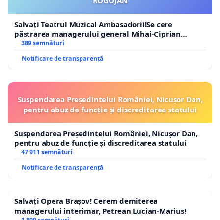
ROGOJAN
Salvați Teatrul Muzical Ambasadorii!Se cere
păstrarea managerului general Mihai-Ciprian
ROGOJAN
389 semnături
Notificare de transparență
Suspendarea Președintelui României, Nicușor Dan,
pentru abuz de funcție și discreditarea statului
Suspendarea Președintelui României, Nicușor Dan,
pentru abuz de funcție și discreditarea statului
47 911 semnături
Notificare de transparență
Salvați Opera Brașov! Cerem demiterea
managerului interimar, Petrean Lucian-Marius!
1 890 semnături