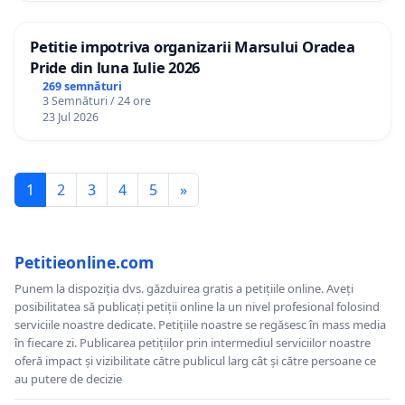
Petitie impotriva organizarii Marsului Oradea
Pride din luna Iulie 2026
269 semnături
3 Semnături / 24 ore
23 Jul 2026
1
2
3
4
5
»
Petitieonline.com
Punem la dispoziția dvs. găzduirea gratis a petițiile online. Aveți
posibilitatea să publicați petiții online la un nivel profesional folosind
serviciile noastre dedicate. Petițiile noastre se regăsesc în mass media
în fiecare zi. Publicarea petițiilor prin intermediul serviciilor noastre
oferă impact și vizibilitate către publicul larg cât și către persoane ce
au putere de decizie