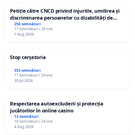
Petiție către CNCD privind injuriile, umilirea și
discriminarea persoanelor cu dizabilități de
către utilizatorul TikTok „Gorici”
256 semnături
11 Semnături / 24 ore
1 Aug 2026
Stop cerșetoria
553 semnături
11 Semnături / 24 ore
30 Jul 2026
Respectarea autoexcluderii și protecția
jucătorilor în online casino
13 semnături
10 Semnături / 24 ore
4 Aug 2026