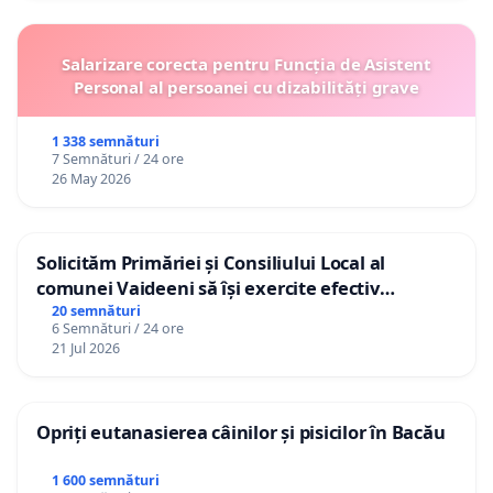
Salarizare corecta pentru Funcția de Asistent
Personal al persoanei cu dizabilități grave
1 338 semnături
7 Semnături / 24 ore
26 May 2026
Solicităm Primăriei și Consiliului Local al
comunei Vaideeni să își exercite efectiv
atribuțiile legale și să reprezinte interesele
20 semnături
6 Semnături / 24 ore
cetățenilor în raport cu APAVIL S.A, operatorul
21 Jul 2026
serviciului de apă!
Opriți eutanasierea câinilor și pisicilor în Bacău
1 600 semnături