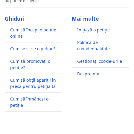
au putere de decizie
Ghiduri
Mai multe
Cum să începi o petiție
Inițiază o petiție
online
Politică de
Cum se scrie o petiție?
confidențialitate
Cum să promovați o
Gestionați cookie-urile
petiție?
Despre noi
Cum să obții apariții în
presă pentru petiția ta
Cum să înmânezi o
petiție