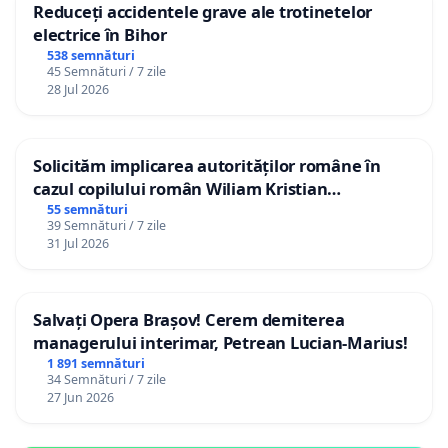
Reduceți accidentele grave ale trotinetelor
electrice în Bihor
538 semnături
45 Semnături / 7 zile
28 Jul 2026
Solicităm implicarea autorităților române în
cazul copilului român Wiliam Kristian
Gheorghe, aflat în plasament în Danemarca de
55 semnături
39 Semnături / 7 zile
12 ani
31 Jul 2026
Salvați Opera Brașov! Cerem demiterea
managerului interimar, Petrean Lucian-Marius!
1 891 semnături
34 Semnături / 7 zile
27 Jun 2026