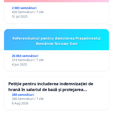
2 083 semnături
426 Semnături / 7 zile
31 Jul 2025
Referendumul pentru demiterea Preşedintelui
României Nicusor Dan
26 863 semnături
314 Semnături / 7 zile
4 Jun 2025
Petiție pentru includerea indemnizației de
hrană în salariul de bază și protejarea
gradațiilor de vechime pentru asistenții
280 semnături
280 Semnături / 7 zile
personali
6 Aug 2026