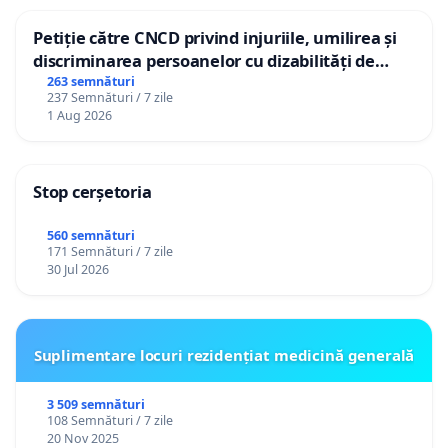
Petiție către CNCD privind injuriile, umilirea și
discriminarea persoanelor cu dizabilități de
către utilizatorul TikTok „Gorici”
263 semnături
237 Semnături / 7 zile
1 Aug 2026
Stop cerșetoria
560 semnături
171 Semnături / 7 zile
30 Jul 2026
Suplimentare locuri rezidențiat medicină generală
3 509 semnături
108 Semnături / 7 zile
20 Nov 2025