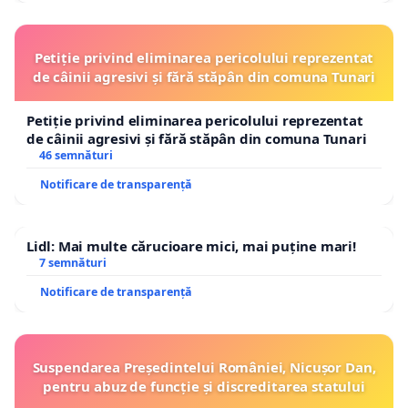
Petiție privind eliminarea pericolului reprezentat
de câinii agresivi și fără stăpân din comuna Tunari
Petiție privind eliminarea pericolului reprezentat
de câinii agresivi și fără stăpân din comuna Tunari
46 semnături
Notificare de transparență
Lidl: Mai multe cărucioare mici, mai puține mari!
7 semnături
Notificare de transparență
Suspendarea Președintelui României, Nicușor Dan,
pentru abuz de funcție și discreditarea statului