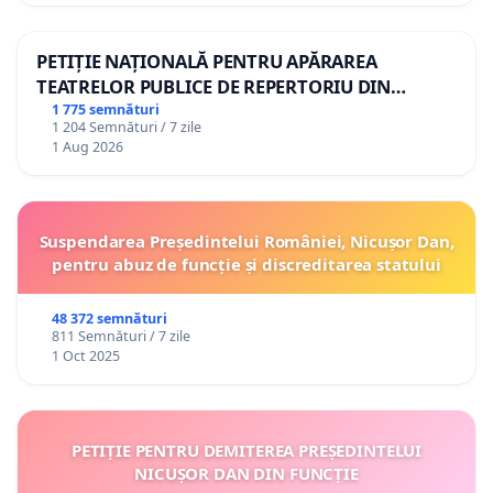
PETIȚIE NAȚIONALĂ PENTRU APĂRAREA
TEATRELOR PUBLICE DE REPERTORIU DIN
ROMÂNIA
1 775 semnături
1 204 Semnături / 7 zile
1 Aug 2026
Suspendarea Președintelui României, Nicușor Dan,
pentru abuz de funcție și discreditarea statului
48 372 semnături
811 Semnături / 7 zile
1 Oct 2025
PETIȚIE PENTRU DEMITEREA PREȘEDINTELUI
NICUȘOR DAN DIN FUNCȚIE