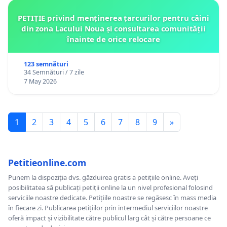
PETIȚIE privind menținerea țarcurilor pentru câini
din zona Lacului Noua și consultarea comunității
înainte de orice relocare
123 semnături
34 Semnături / 7 zile
7 May 2026
1
2
3
4
5
6
7
8
9
»
Petitieonline.com
Punem la dispoziția dvs. găzduirea gratis a petițiile online. Aveți
posibilitatea să publicați petiții online la un nivel profesional folosind
serviciile noastre dedicate. Petițiile noastre se regăsesc în mass media
în fiecare zi. Publicarea petițiilor prin intermediul serviciilor noastre
oferă impact și vizibilitate către publicul larg cât și către persoane ce