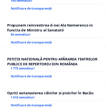
traseului în afara localităților!
104 semnături
Notificare de transparență
Propunem reinvestirea d-nei Ala Nemerenco in
functia de Ministru al Sanatatii
56 semnături
Notificare de transparență
PETIȚIE NAȚIONALĂ PENTRU APĂRAREA TEATRELOR
PUBLICE DE REPERTORIU DIN ROMÂNIA
1 775 semnături
Notificare de transparență
Opriți eutanasierea câinilor și pisicilor în Bacău
1 610 semnături
Notificare de transparență