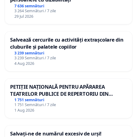
7 636 semnături
3 264 Semnături / 7 zile
29 Jul 2026
Salvează cercurile cu activități extrașcolare din
cluburile și palatele copiilor
3 239 semnături
3 239 Semnături / 7 zile
4 Aug 2026
PETIȚIE NAȚIONALĂ PENTRU APĂRAREA
TEATRELOR PUBLICE DE REPERTORIU DIN
ROMÂNIA
1 751 semnături
1 751 Semnături / 7 zile
1 Aug 2026
Salvați-ne de numărul excesiv de urși!