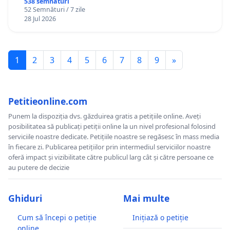
538 semnături
52 Semnături / 7 zile
28 Jul 2026
1
2
3
4
5
6
7
8
9
»
Petitieonline.com
Punem la dispoziția dvs. găzduirea gratis a petițiile online. Aveți
posibilitatea să publicați petiții online la un nivel profesional folosind
serviciile noastre dedicate. Petițiile noastre se regăsesc în mass media
în fiecare zi. Publicarea petițiilor prin intermediul serviciilor noastre
oferă impact și vizibilitate către publicul larg cât și către persoane ce
au putere de decizie
Ghiduri
Mai multe
Cum să începi o petiție
Inițiază o petiție
online