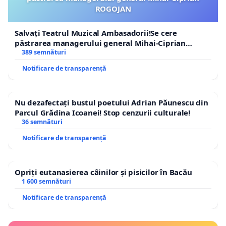
ROGOJAN
Salvați Teatrul Muzical Ambasadorii!Se cere
păstrarea managerului general Mihai-Ciprian
ROGOJAN
389 semnături
Notificare de transparență
Nu dezafectați bustul poetului Adrian Păunescu din
Parcul Grădina Icoanei! Stop cenzurii culturale!
36 semnături
Notificare de transparență
Opriți eutanasierea câinilor și pisicilor în Bacău
1 600 semnături
Notificare de transparență