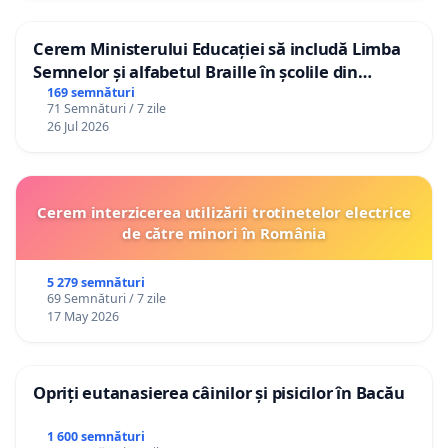
Cerem Ministerului Educației să includă Limba
Semnelor și alfabetul Braille în școlile din
Republica Moldova!
169 semnături
71 Semnături / 7 zile
26 Jul 2026
Cerem interzicerea utilizării trotinetelor electrice
de către minori în România
5 279 semnături
69 Semnături / 7 zile
17 May 2026
Opriți eutanasierea câinilor și pisicilor în Bacău
1 600 semnături