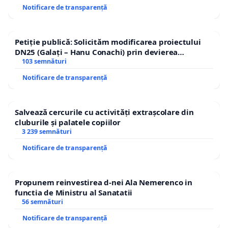
Notificare de transparență
Petiție publică: Solicităm modificarea proiectului
DN25 (Galați – Hanu Conachi) prin devierea
traseului în afara localităților!
103 semnături
Notificare de transparență
Salvează cercurile cu activități extrașcolare din
cluburile și palatele copiilor
3 239 semnături
Notificare de transparență
Propunem reinvestirea d-nei Ala Nemerenco in
functia de Ministru al Sanatatii
56 semnături
Notificare de transparență