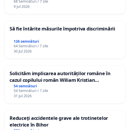
68 Semnături / 7 zile
9 Jul 2026
Să fie întărite măsurile împotriva discriminării
126 semnături
64 Semnături / 7 zile
30 Jul 2026
Solicităm implicarea autorităților române în
cazul copilului român Wiliam Kristian
Gheorghe, aflat în plasament în Danemarca de
54 semnături
54 Semnături / 7 zile
12 ani
31 Jul 2026
Reduceți accidentele grave ale trotinetelor
electrice în Bihor