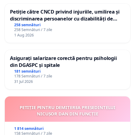
Petiție către CNCD privind injuriile, umilirea și
discriminarea persoanelor cu dizabilități de
către utilizatorul TikTok „Gorici”
258 semnături
258 Semnături / 7 zile
1 Aug 2026
Asigurați salarizare corectă pentru psihologii
din DGASPC și spitale
181 semnături
178 Semnături / 7 zile
31 Jul 2026
PETIȚIE PENTRU DEMITEREA PREȘEDINTELUI
NICUȘOR DAN DIN FUNCȚIE
1 814 semnături
158 Semnături / 7 zile