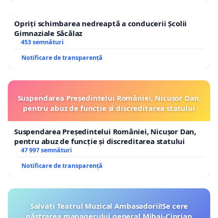
Opriți schimbarea nedreaptă a conducerii Școlii
Gimnaziale Săcălaz
453 semnături
Notificare de transparență
Suspendarea Președintelui României, Nicușor Dan,
pentru abuz de funcție și discreditarea statului
Suspendarea Președintelui României, Nicușor Dan,
pentru abuz de funcție și discreditarea statului
47 997 semnături
Notificare de transparență
Salvați Teatrul Muzical Ambasadorii!Se cere
păstrarea managerului general Mihai-Ciprian