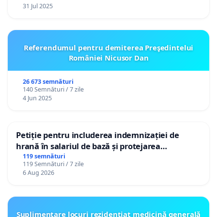
31 Jul 2025
Referendumul pentru demiterea Preşedintelui
României Nicusor Dan
26 673 semnături
140 Semnături / 7 zile
4 Jun 2025
Petiție pentru includerea indemnizației de
hrană în salariul de bază și protejarea
gradațiilor de vechime pentru asistenții
119 semnături
119 Semnături / 7 zile
personali
6 Aug 2026
Suplimentare locuri rezidențiat medicină generală