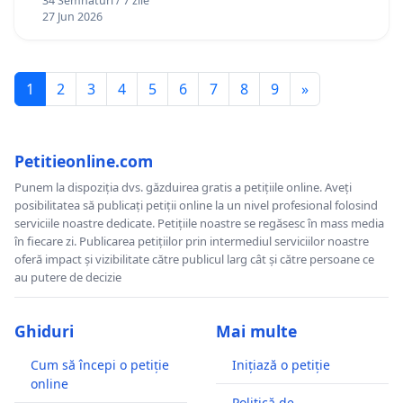
34 Semnături / 7 zile
27 Jun 2026
1
2
3
4
5
6
7
8
9
»
Petitieonline.com
Punem la dispoziția dvs. găzduirea gratis a petițiile online. Aveți
posibilitatea să publicați petiții online la un nivel profesional folosind
serviciile noastre dedicate. Petițiile noastre se regăsesc în mass media
în fiecare zi. Publicarea petițiilor prin intermediul serviciilor noastre
oferă impact și vizibilitate către publicul larg cât și către persoane ce
au putere de decizie
Ghiduri
Mai multe
Cum să începi o petiție
Inițiază o petiție
online
Politică de