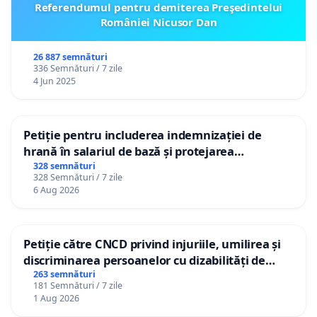
Referendumul pentru demiterea Preşedintelui
României Nicusor Dan
26 887 semnături
336 Semnături / 7 zile
4 Jun 2025
Petiție pentru includerea indemnizației de
hrană în salariul de bază și protejarea
gradațiilor de vechime pentru asistenții
328 semnături
328 Semnături / 7 zile
personali
6 Aug 2026
Petiție către CNCD privind injuriile, umilirea și
discriminarea persoanelor cu dizabilități de
către utilizatorul TikTok „Gorici”
263 semnături
181 Semnături / 7 zile
1 Aug 2026