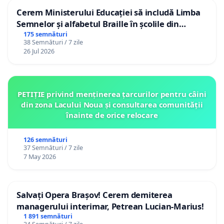
Cerem Ministerului Educației să includă Limba
Semnelor și alfabetul Braille în școlile din
Republica Moldova!
175 semnături
38 Semnături / 7 zile
26 Jul 2026
PETIȚIE privind menținerea țarcurilor pentru câini
din zona Lacului Noua și consultarea comunității
înainte de orice relocare
126 semnături
37 Semnături / 7 zile
7 May 2026
Salvați Opera Brașov! Cerem demiterea
managerului interimar, Petrean Lucian-Marius!
1 891 semnături