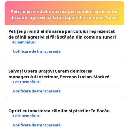
Petiție privind eliminarea pericolului reprezentat
de câinii agresivi și fără stăpân din comuna Tunari
Petiție privind eliminarea pericolului reprezentat
de câinii agresivi și fără stăpân din comuna Tunari
46 semnături
Notificare de transparență
Salvați Opera Brașov! Cerem demiterea
managerului interimar, Petrean Lucian-Marius!
1 891 semnături
Notificare de transparență
Opriți eutanasierea câinilor și pisicilor în Bacău
1 630 semnături
Notificare de transparență