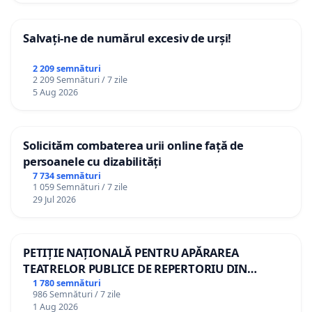
Salvați-ne de numărul excesiv de urși!
2 209 semnături
2 209 Semnături / 7 zile
5 Aug 2026
Solicităm combaterea urii online față de
persoanele cu dizabilități
7 734 semnături
1 059 Semnături / 7 zile
29 Jul 2026
PETIȚIE NAȚIONALĂ PENTRU APĂRAREA
TEATRELOR PUBLICE DE REPERTORIU DIN
ROMÂNIA
1 780 semnături
986 Semnături / 7 zile
1 Aug 2026