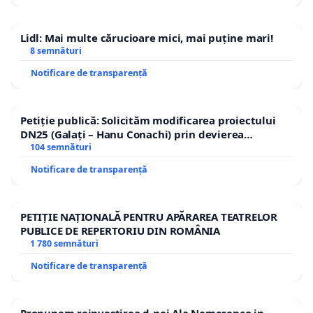
Lidl: Mai multe cărucioare mici, mai puține mari!
8 semnături
Notificare de transparență
Petiție publică: Solicităm modificarea proiectului
DN25 (Galați – Hanu Conachi) prin devierea
traseului în afara localităților!
104 semnături
Notificare de transparență
PETIȚIE NAȚIONALĂ PENTRU APĂRAREA TEATRELOR
PUBLICE DE REPERTORIU DIN ROMÂNIA
1 780 semnături
Notificare de transparență
Propunem reinvestirea d-nei Ala Nemerenco in