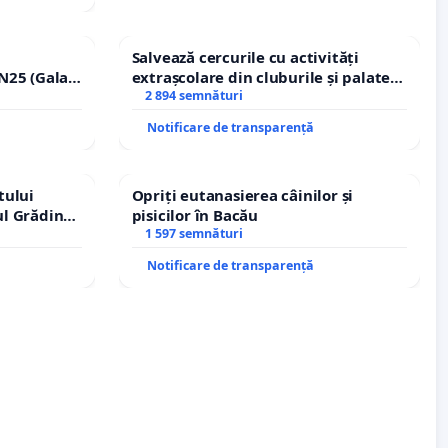
Salvează cercurile cu activități
N25 (Galați
extrașcolare din cluburile și palatele
erea
copiilor
2 894 semnături
ilor!
Notificare de transparență
tului
Opriți eutanasierea câinilor și
ul Grădina
pisicilor în Bacău
urale!
1 597 semnături
Notificare de transparență