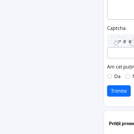
Captcha
Am cel puțin
Da
Trimite
Petiții promo