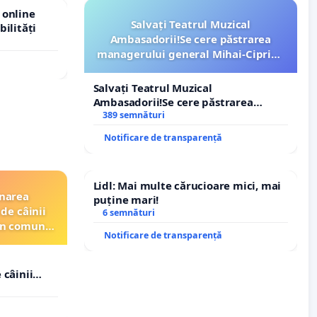
 online
Salvați Teatrul Muzical
bilități
Ambasadorii!Se cere păstrarea
managerului general Mihai-Ciprian
ROGOJAN
Salvați Teatrul Muzical
Ambasadorii!Se cere păstrarea
managerului general Mihai-Ciprian
389 semnături
ROGOJAN
Notificare de transparență
Lidl: Mai multe cărucioare mici, mai
inarea
puține mari!
de câinii
6 semnături
din comuna
Notificare de transparență
 câinii
in comuna