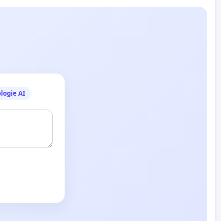
logie AI