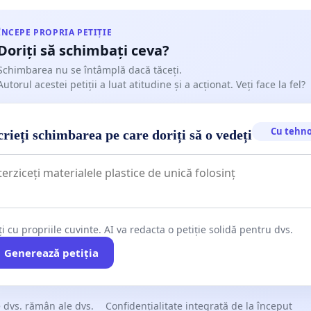
ÎNCEPE PROPRIA PETIȚIE
Doriți să schimbați ceva?
Schimbarea nu se întâmplă dacă tăceți.
Autorul acestei petiții a luat atitudine și a acționat. Veți face la fel?
Cu tehno
rieți schimbarea pe care doriți să o vedeți
ți cu propriile cuvinte. AI va redacta o petiție solidă pentru dvs.
Generează petiția
 dvs. rămân ale dvs.
Confidențialitate integrată de la început