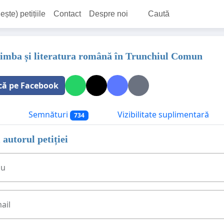
ește) petițiile
Contact
Despre noi
Caută
Limba și literatura română în Trunchiul Comun
că pe Facebook
Semnături
Vizibilitate suplimentară
734
 autorul petiției
ău
ail