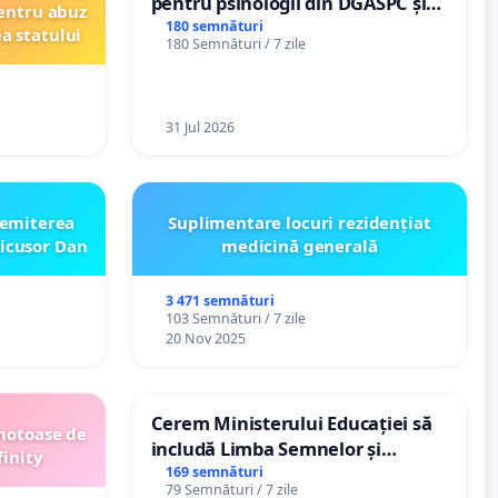
pentru psihologii din DGASPC și
entru abuz
spitale
180 semnături
ea statului
180 Semnături / 7 zile
31 Jul 2026
emiterea
Suplimentare locuri rezidențiat
icusor Dan
medicină generală
3 471 semnături
103 Semnături / 7 zile
20 Nov 2025
Cerem Ministerului Educației să
motoase de
includă Limba Semnelor și
finity
alfabetul Braille în școlile din
169 semnături
79 Semnături / 7 zile