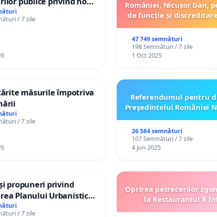
rilor publice privind noul
României, Nicușor Dan, p
anistic General (PUG)
nături
de funcție și discreditar
turi / 7 zile
47 749 semnături
198 Semnături / 7 zile
26
1 Oct 2025
ntărite măsurile împotriva
Referendumul pentru d
nării
Preşedintelui României N
nături
turi / 7 zile
26 584 semnături
107 Semnături / 7 zile
26
4 Jun 2025
 și propuneri privind
Oprirea petrecerilor zgo
rea Planului Urbanistic
la Restaurantul 8 In
al orașului Ialoveni
nături
turi / 7 zile