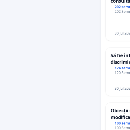
consultă
Plan Urb
202 sem
202 Semnă
Ialoveni
30 Jul 20
Să fie î
discrimi
124 sem
120 Semnă
30 Jul 20
Obiecții
modifica
General 
100 sem
100 Semnă