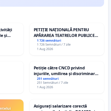
ivități
PETIȚIE NAȚIONALĂ PENTRU
e și
APĂRAREA TEATRELOR PUBLICE
DE REPERTORIU DIN ROMÂNIA
1 726 semnături
1 726 Semnături / 7 zile
1 Aug 2026
Petiție către CNCD privind
injuriile, umilirea și discriminarea
persoanelor cu dizabilități de
251 semnături
251 Semnături / 7 zile
către utilizatorul TikTok „Gorici”
1 Aug 2026
Asigurați salarizare corectă
ntelui