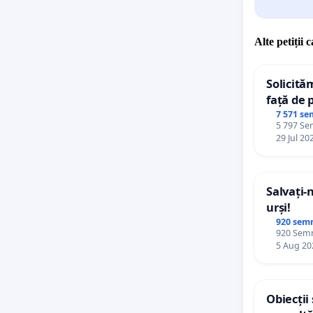
Alte petiții 
Solicită
față de 
7 571 se
5 797 Sem
29 Jul 20
Salvați-
urși!
920 sem
920 Semnă
5 Aug 20
Obiecții