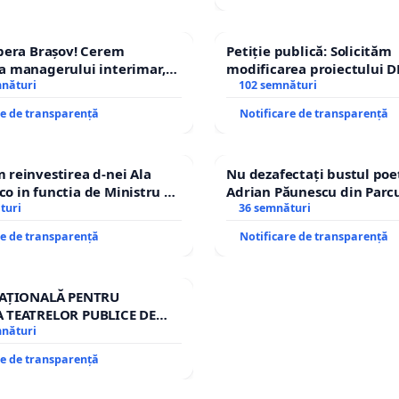
pera Brașov! Cerem
Petiție publică: Solicităm
a managerului interimar,
modificarea proiectului D
ucian-Marius!
mnături
– Hanu Conachi) prin devi
102 semnături
traseului în afara localităț
re de transparență
Notificare de transparență
reinvestirea d-nei Ala
Nu dezafectați bustul poe
 in functia de Ministru al
Adrian Păunescu din Parc
turi
Icoanei! Stop cenzurii cult
36 semnături
re de transparență
Notificare de transparență
NAȚIONALĂ PENTRU
 TEATRELOR PUBLICE DE
RIU DIN ROMÂNIA
mnături
re de transparență