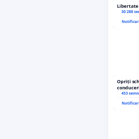
Libertat
30 288 s
Notifica
Opriți s
conduceri
453 semn
Notifica