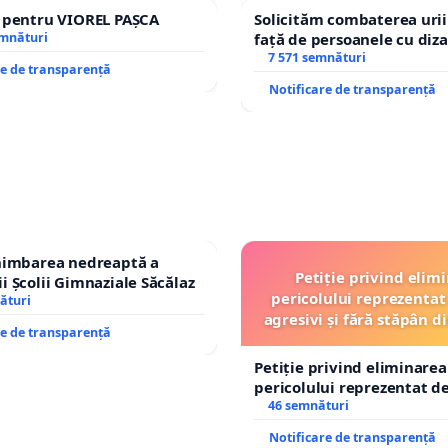
e pentru VIOREL PAȘCA
Solicităm combaterea urii
emnături
față de persoanele cu diza
7 571 semnături
re de transparență
Notificare de transparență
chimbarea nedreaptă a
Petiție privind elim
i Școlii Gimnaziale Săcălaz
pericolului reprezentat 
ături
agresivi și fără stăpân 
re de transparență
Tunari
Petiție privind eliminarea
pericolului reprezentat de
agresivi și fără stăpân d
46 semnături
Tunari
Notificare de transparență