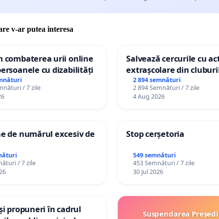
care v-ar putea interesa
m combaterea urii online
Salvează cercurile cu act
persoanele cu dizabilități
extrașcolare din cluburil
palatele copiilor
mnături
2 894 semnături
nături / 7 zile
2 894 Semnături / 7 zile
26
4 Aug 2026
ne de numărul excesiv de
Stop cerșetoria
nături
549 semnături
turi / 7 zile
453 Semnături / 7 zile
26
30 Jul 2026
 și propuneri în cadrul
Suspendarea Președi