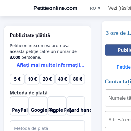
Petitieonline.com
Vezi (răsfoi
RO ▼
3 ore de 
Publicitate plătită
Petitieonline.com va promova
Publi
această petiție către un număr de
3,000
persoane.
Aflați mai multe informații...
Petitie
5 €
10 €
20 €
40 €
80 €
Contactați
Metoda de plată
Numele t
PayPal
Google Pay
Apple Pay
Card bancar
Adresă em
Metoda de plată